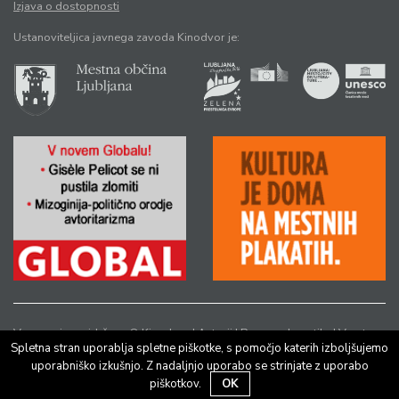
Izjava o dostopnosti
Ustanoviteljica javnega zavoda Kinodvor je:
Vse pravice pridržane © Kinodvor |
Avtorji
|
Pravno obvestilo
|
Varstvo
Spletna stran uporablja spletne piškotke, s pomočjo katerih izboljšujemo
osebnih podatkov
uporabniško izkušnjo. Z nadaljnjo uporabo se strinjate z uporabo
piškotkov.
OK