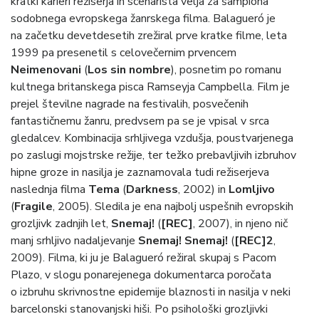
kratki karieri režiserja in scenarista velja za šampiona
sodobnega evropskega žanrskega filma. Balagueró je
na začetku devetdesetih zrežiral prve kratke filme, leta
1999 pa presenetil s celovečernim prvencem
Neimenovani
(
Los sin nombre
), posnetim po romanu
kultnega britanskega pisca Ramseyja Campbella. Film je
prejel številne nagrade na festivalih, posvečenih
fantastičnemu žanru, predvsem pa se je vpisal v srca
gledalcev. Kombinacija srhljivega vzdušja, poustvarjenega
po zaslugi mojstrske režije, ter težko prebavljivih izbruhov
hipne groze in nasilja je zaznamovala tudi režiserjeva
naslednja filma
Tema
(
Darkness
, 2002) in
Lomljivo
(
Fragile
, 2005). Sledila je ena najbolj uspešnih evropskih
grozljivk zadnjih let,
Snemaj!
(
[REC]
, 2007), in njeno nič
manj srhljivo nadaljevanje
Snemaj! Snemaj!
(
[REC]2
,
2009). Filma, ki ju je Balagueró režiral skupaj s Pacom
Plazo, v slogu ponarejenega dokumentarca poročata
o izbruhu skrivnostne epidemije blaznosti in nasilja v neki
barcelonski stanovanjski hiši. Po psihološki grozljivki