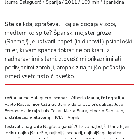
Jaume Balagueró / Španija / 2011 / 109 min / španščina
Ste se kdaj spraševali, kaj se dogaja v sobi,
medtem ko spite? Španski mojster groze
(Snemaj!) je ustvaril napet (in duhovit) psihološki
triler, ki vam spanca tokrat ne bo kratil z
nadnaravnimi silami, zloveščimi prikaznimi ali
podivjanimi zombiji, ampak z najhujšo pošastjo
izmed vseh: tisto človeško.
režija
Jaume Balagueró,
scenarij
Alberto Marini,
fotografija
Pablo Rosso,
montaža
Guillermo de la Cal,
produkcija
Julio
Fernández,
igrajo
Luis Tosar, Marta Etura, Alberto San Juan,
distribucija v Sloveniji
FIVIA – Vojnik
festivali, nagrade
Nagrada gaudí 2012 za najboljši film v tujem
jeziku, najboljšo režijo, najboljši scenarij, najboljšega igralca,