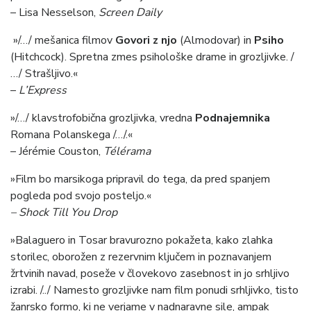
– Lisa Nesselson,
Screen Daily
»/…/ mešanica filmov
Govori z njo
(Almodovar) in
Psiho
(Hitchcock). Spretna zmes psihološke drame in grozljivke. /
…/ Strašljivo.«
–
L’Express
»/…/ klavstrofobična grozljivka, vredna
Podnajemnika
Romana Polanskega /…/.«
– Jérémie Couston,
Télérama
»Film bo marsikoga pripravil do tega, da pred spanjem
pogleda pod svojo posteljo.«
– Shock Till You Drop
»Balaguero in Tosar bravurozno pokažeta, kako zlahka
storilec, oborožen z rezervnim ključem in poznavanjem
žrtvinih navad, poseže v človekovo zasebnost in jo srhljivo
izrabi. /../ Namesto grozljivke nam film ponudi srhljivko, tisto
žanrsko formo, ki ne verjame v nadnaravne sile, ampak