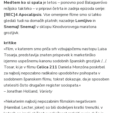
Medtem ko si spala
je letos – ponovno pod Balagueróvo
režijsko taktirko – v pripravi četrta in zadnja epizoda serije:
[REC]4 Apocalipsis
. Vse omenjene filme smo si lahko
gledali tudi na domačih platnih; nazadnje
Lomljivo
in
Snemaj! Snemaj!
v sklopu Kinodvorovega maratona
grozljivk.
kritike
»Film, v katerem smo priča srh vzbujajočemu nastopu Luisa
Tosarja, predstavlja znaten prispevek k marketinško
izjemno uspešnemu kanonu sodobnih španskih grozljivk /…/.
Tosar, ki je v filmu
Celica 211
Daniela Monzóna poskrbel
za najbolj nepozabno radikalno upodobitev psihopata v
sodobnem španskem filmu, tokrat dokazuje, da je sposoben
utelesiti čisto drugačen register sociopata.«
– Jonathan Holland,
Variety
»Nekaterim najbolj nepozabnim filmskim negativcem
(Hannibal Lecter, joker) so bili dodeljeni kratki trenutki, v