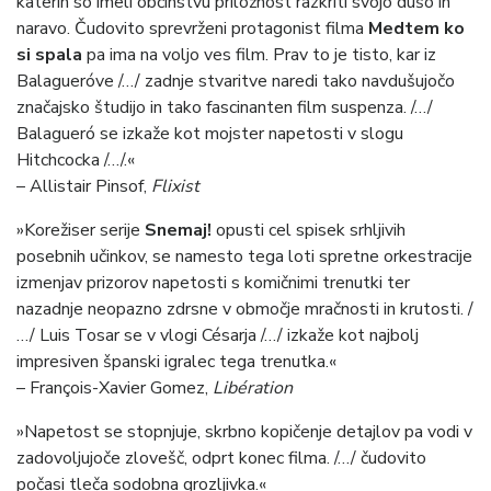
katerih so imeli občinstvu priložnost razkriti svojo dušo in
naravo. Čudovito sprevrženi protagonist filma
Medtem ko
si spala
pa ima na voljo ves film. Prav to je tisto, kar iz
Balagueróve /…/ zadnje stvaritve naredi tako navdušujočo
značajsko študijo in tako fascinanten film suspenza. /…/
Balagueró se izkaže kot mojster napetosti v slogu
Hitchcocka /…/.«
– Allistair Pinsof,
Flixist
»Korežiser serije
Snemaj!
opusti cel spisek srhljivih
posebnih učinkov, se namesto tega loti spretne orkestracije
izmenjav prizorov napetosti s komičnimi trenutki ter
nazadnje neopazno zdrsne v območje mračnosti in krutosti. /
…/ Luis Tosar se v vlogi Césarja /…/ izkaže kot najbolj
impresiven španski igralec tega trenutka.«
– François-Xavier Gomez,
Libération
»Napetost se stopnjuje, skrbno kopičenje detajlov pa vodi v
zadovoljujoče zlovešč, odprt konec filma. /…/ čudovito
počasi tleča sodobna grozljivka.«