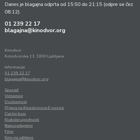
Danes je blagajna odprta od 15:50 do 21:15
(odpre se čez
08:12).
01 239 22 17
blagajna@kinodvor.org
Kinodvor
Kolodvorska 13, 1000 Ljubljana
Informacije:
01 239 22 17
blagajna@kinodvor.org
Spored
Vstopnice
Dostopnost
Prijava na Kinodvorove E-novice
Darilni boni
Klubske ugodnosti
Napovedujemo
Filmi
Kino na zahtevo