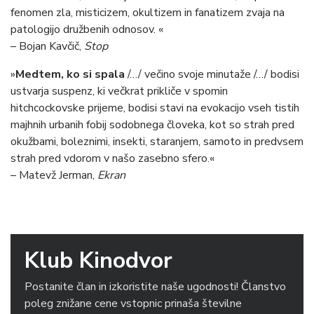
fenomen zla, misticizem, okultizem in fanatizem zvaja na
patologijo družbenih odnosov. «
– Bojan Kavčič,
Stop
»
Medtem, ko si spala
/…/ večino svoje minutaže /…/ bodisi
ustvarja suspenz, ki večkrat prikliče v spomin
hitchcockovske prijeme, bodisi stavi na evokacijo vseh tistih
majhnih urbanih fobij sodobnega človeka, kot so strah pred
okužbami, boleznimi, insekti, staranjem, samoto in predvsem
strah pred vdorom v našo zasebno sfero.«
– Matevž Jerman,
Ekran
Klub Kinodvor
Postanite član in izkoristite naše ugodnosti! Članstvo
poleg znižane cene vstopnic prinaša številne