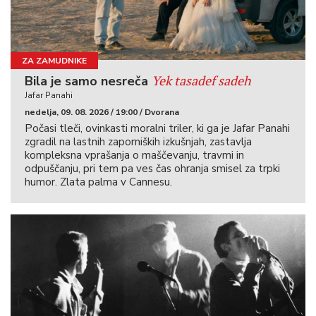
ZA ZAMUDNIKE
Yek tasadef sadeh
Bila je samo nesreča
Jafar Panahi
nedelja, 09. 08. 2026 / 19:00 / Dvorana
Počasi tleči, ovinkasti moralni triler, ki ga je Jafar Panahi
zgradil na lastnih zaporniških izkušnjah, zastavlja
kompleksna vprašanja o maščevanju, travmi in
odpuščanju, pri tem pa ves čas ohranja smisel za trpki
humor. Zlata palma v Cannesu.