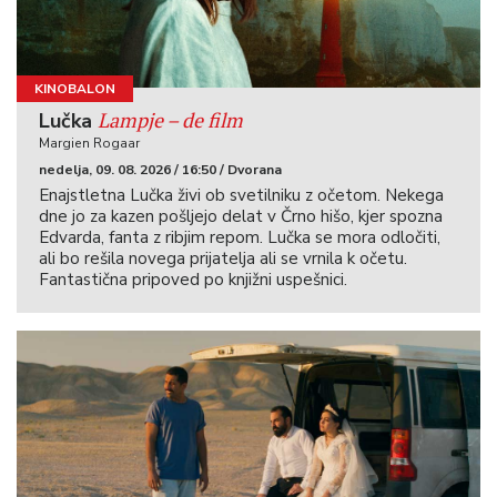
KINOBALON
Lampje – de film
Lučka
Margien Rogaar
nedelja, 09. 08. 2026 / 16:50 / Dvorana
Enajstletna Lučka živi ob svetilniku z očetom. Nekega
dne jo za kazen pošljejo delat v Črno hišo, kjer spozna
Edvarda, fanta z ribjim repom. Lučka se mora odločiti,
ali bo rešila novega prijatelja ali se vrnila k očetu.
Fantastična pripoved po knjižni uspešnici.