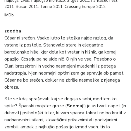
najboljši zvok, najboljšo montažo. Sitges 2011. Fantastic Fest
2011. Busan 2011. Torino 2011. Crossing Europe 2012.
IMDb
zgodba
César ni srečen. Vsako jutro le stežka najde razlog, da
vstane iz postelje. Stanovalci stare in elegantne
barcelonske hiše, kjer dela kot vratar in hišnik, ga komaj
opazijo. Césarju pa ne uide nič. O njih ve vse. Posebno o
Clari, brezskrbni in vedno nasmejani mladenki iz petega
nadstropja. Njen neomajni optimizem ga spravlja ob pamet.
César ne bo srečen, dokler ne zbriše nasmeška z njenega
obraza.
Ste se kdaj spraševali, kaj se dogaja v sobi, medtem ko
spite? Španski mojster groze (
Snemaj!
) je ustvaril napet (in
duhovit) psihološki triler, ki vam spanca tokrat ne bo kratil z
nadnaravnimi silami, zloveščimi prikaznimi ali podivjanimi
zombiji, ampak z najhujšo pošastjo izmed vseh: tisto