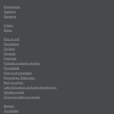
Knjigarnica
Galerija
Kavarna
O kinu
Ekipa
Kino in več
Kinobalon
Za šole
Kinotrip
Festivali
Filmska srečanja ob kavi
Ponedeljki
Film pod zvezdami
Kinosloga. Retrosex.
Noč grozljivk
Letni Kinodvor na Kongresnem trgu
Spletni ogled
Drugi posebni programi
Najemi
Za medije