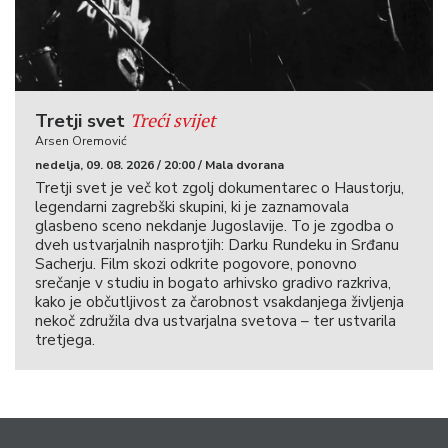
Treći svijet
Tretji svet
Arsen Oremović
nedelja, 09. 08. 2026 / 20:00 / Mala dvorana
Tretji svet je več kot zgolj dokumentarec o Haustorju,
legendarni zagrebški skupini, ki je zaznamovala
glasbeno sceno nekdanje Jugoslavije. To je zgodba o
dveh ustvarjalnih nasprotjih: Darku Rundeku in Srđanu
Sacherju. Film skozi odkrite pogovore, ponovno
srečanje v studiu in bogato arhivsko gradivo razkriva,
kako je občutljivost za čarobnost vsakdanjega življenja
nekoč združila dva ustvarjalna svetova – ter ustvarila
tretjega.