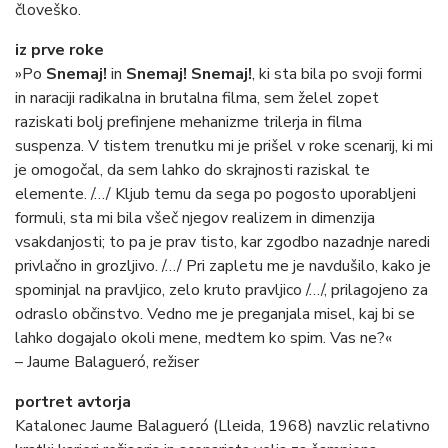
človeško.
iz prve roke
»Po
Snemaj!
in
Snemaj! Snemaj!
, ki sta bila po svoji formi
in naraciji radikalna in brutalna filma, sem želel zopet
raziskati bolj prefinjene mehanizme trilerja in filma
suspenza. V tistem trenutku mi je prišel v roke scenarij, ki mi
je omogočal, da sem lahko do skrajnosti raziskal te
elemente. /…/ Kljub temu da sega po pogosto uporabljeni
formuli, sta mi bila všeč njegov realizem in dimenzija
vsakdanjosti; to pa je prav tisto, kar zgodbo nazadnje naredi
privlačno in grozljivo. /…/ Pri zapletu me je navdušilo, kako je
spominjal na pravljico, zelo kruto pravljico /…/, prilagojeno za
odraslo občinstvo. Vedno me je preganjala misel, kaj bi se
lahko dogajalo okoli mene, medtem ko spim. Vas ne?«
– Jaume Balagueró, režiser
portret avtorja
Katalonec Jaume Balagueró (Lleida, 1968) navzlic relativno