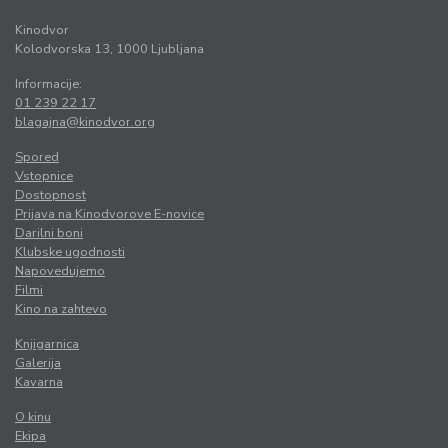
Kinodvor
Kolodvorska 13, 1000 Ljubljana
Informacije:
01 239 22 17
blagajna@kinodvor.org
Spored
Vstopnice
Dostopnost
Prijava na Kinodvorove E-novice
Darilni boni
Klubske ugodnosti
Napovedujemo
Filmi
Kino na zahtevo
Knjigarnica
Galerija
Kavarna
O kinu
Ekipa