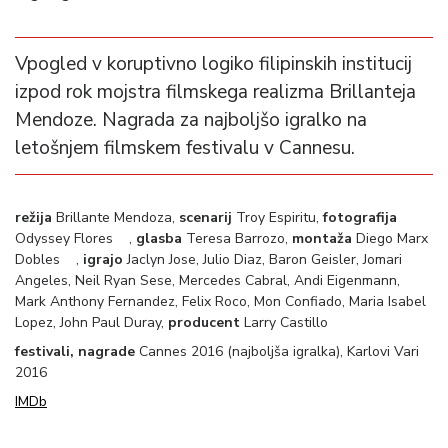
Vpogled v koruptivno logiko filipinskih institucij
izpod rok mojstra filmskega realizma Brillanteja
Mendoze. Nagrada za najboljšo igralko na
letošnjem filmskem festivalu v Cannesu.
režija
Brillante Mendoza,
scenarij
Troy Espiritu,
fotografija
Odyssey Flores ,
glasba
Teresa Barrozo,
montaža
Diego Marx
Dobles ,
igrajo
Jaclyn Jose, Julio Diaz, Baron Geisler, Jomari
Angeles, Neil Ryan Sese, Mercedes Cabral, Andi Eigenmann,
Mark Anthony Fernandez, Felix Roco, Mon Confiado, Maria Isabel
Lopez, John Paul Duray,
producent
Larry Castillo
festivali, nagrade
Cannes 2016 (najboljša igralka), Karlovi Vari
2016
IMDb