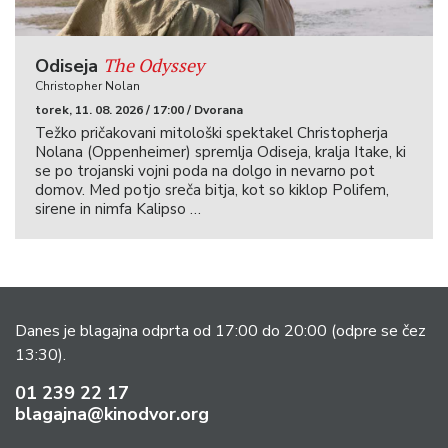
The Odyssey
Odiseja
Christopher Nolan
torek, 11. 08. 2026 / 17:00 / Dvorana
Težko pričakovani mitološki spektakel Christopherja
Nolana (Oppenheimer) spremlja Odiseja, kralja Itake, ki
se po trojanski vojni poda na dolgo in nevarno pot
domov. Med potjo sreča bitja, kot so kiklop Polifem,
sirene in nimfa Kalipso …
Danes je blagajna odprta od 17:00 do 20:00
(odpre se čez
13:30).
01 239 22 17
blagajna@kinodvor.org