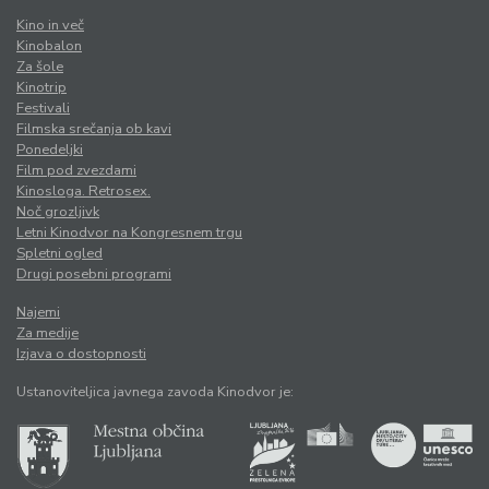
Kino in več
Kinobalon
Za šole
Kinotrip
Festivali
Filmska srečanja ob kavi
Ponedeljki
Film pod zvezdami
Kinosloga. Retrosex.
Noč grozljivk
Letni Kinodvor na Kongresnem trgu
Spletni ogled
Drugi posebni programi
Najemi
Za medije
Izjava o dostopnosti
Ustanoviteljica javnega zavoda Kinodvor je: