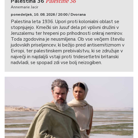
Palestine 36
Palestina 36
Annemarie Jacir
ponedeljek, 10. 08. 2026 / 20:00 / Dvorana
Palestina leta 1936. Upori proti kolonialni oblast se
stopnjujejo. Kmečki sin Jusuf dela pri vplivni družini v
Jeruzalemu ter hrepeni po prihodnosti onkraj nemirov.
Toda zgodovina je neusmiljena. Ob vse večjem številu
judovskih priseljencev, ki bežijo pred antisemitizmom v
Evropi, ter palestinskem prebivalstvu, ki se združuje v
največji in najdaljši vstaji proti tridesetletni britanski
nadvladi, se spopad zdi vse bolj neizogiben.