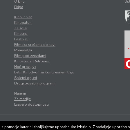
O kinu
Ust
Ekipa
Kino in več
Kinobalon
Za šole
Kinotrip
Festivali
Filmska srečanja ob kavi
Ponedeljki
Film pod zvezdami
Kinosloga. Retrosex.
Noč grozljivk
Letni Kinodvor na Kongresnem trgu
Spletni ogled
Drugi posebni programi
Najemi
Za medije
Izjava o dostopnosti
tilo
|
Varstvo osebnih podatkov
, s pomočjo katerih izboljšujemo uporabniško izkušnjo. Z nadaljnjo uporabo s