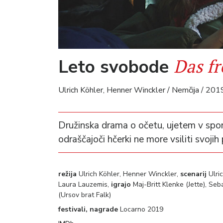
Das fr
Leto svobode
Ulrich Köhler, Henner Winckler / Nemčija / 201
Družinska drama o očetu, ujetem v spone 
odraščajoči hčerki ne more vsiliti svojih
režija
Ulrich Köhler, Henner Winckler,
scenarij
Ulri
Laura Lauzemis,
igrajo
Maj-Britt Klenke (Jette), Se
(Ursov brat Falk)
festivali, nagrade
Locarno 2019