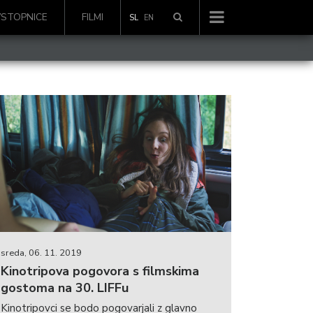
VSTOPNICE
FILMI
SL
EN
sreda, 06. 11. 2019
Kinotripova pogovora s filmskima
gostoma na 30. LIFFu
Kinotripovci se bodo pogovarjali z glavno