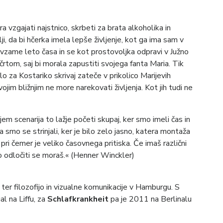
a vzgajati najstnico, skrbeti za brata alkoholika in
i, da bi hčerka imela lepše življenje, kot ga ima sam v
em vzame leto časa in se kot prostovoljka odpravi v Južno
tom, saj bi morala zapustiti svojega fanta Maria. Tik
 za Kostariko skrivaj zateče v prikolico Marijevih
jim bližnjim ne more narekovati življenja. Kot jih tudi ne
em scenarija to lažje početi skupaj, ker smo imeli čas in
 smo se strinjali, ker je bilo zelo jasno, katera montaža
, pri čemer je veliko časovnega pritiska. Če imaš različni
to odločiti se moraš.« (Henner Winckler)
 ter filozofijo in vizualne komunikacije v Hamburgu. S
l na Liffu, za
Schlafkrankheit
pa je 2011 na Berlinalu