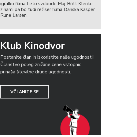
igralko filma Leto svobode Maj-Britt Klenke,
z nami pa bo tudi režiser filma Danska Kasper
Rune Larsen.
Klub Kinodvor
Postanite član in izkoristite naše ugodnosti!
Članstvo poleg znižane cene vstopnic
prinaša številne druge ugodnosti.
VČLANITE SE