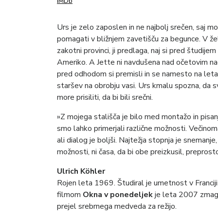
IMDb
Urs je zelo zaposlen in ne najbolj srečen, saj mor
pomagati v bližnjem zavetišču za begunce. V želj
zakotni provinci, ji predlaga, naj si pred študij
Ameriko. A Jette ni navdušena nad očetovim načr
pred odhodom si premisli in se namesto na letalo
staršev na obrobju vasi. Urs kmalu spozna, da svo
more prisiliti, da bi bili srečni.
»Z mojega stališča je bilo med montažo in pisanj
smo lahko primerjali različne možnosti. Večinoma
ali dialog je boljši. Najtežja stopnja je snemanje
možnosti, ni časa, da bi obe preizkusil, prepros
Ulrich Köhler
Rojen leta 1969. Študiral je umetnost v Franciji
filmom
Okna v ponedeljek
je leta 2007 zmaga
prejel srebrnega medveda za režijo.