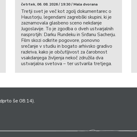
četrtek, 06. 08. 2026 / 19:30 / Mala dvorana
Tretji svet je več kot zgolj dokumentarec o
Haustorju, legendarni zagrebški skupini, ki je
zaznamovala glasbeno sceno nekdanje
Jugoslavije. To je zgodba o dveh ustvarjalnih
nasprotjih: Darku Rundeku in Srđanu Sacherju.
Film skozi odkrite pogovore, ponovno
srečanje v studiu in bogato arhivsko gradivo
razkriva, kako je občutljivost za čarobnost
vsakdanjega življenja nekoč združila dva
ustvarjalna svetova – ter ustvarila tretjega.
dprto še 08:14).