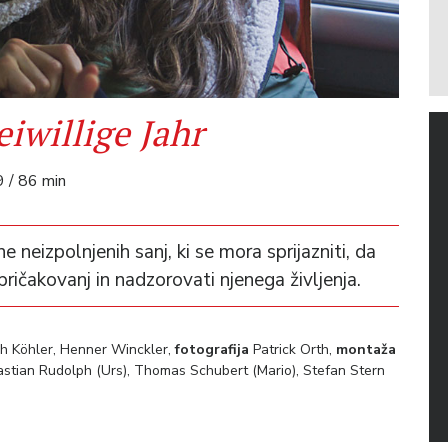
eiwillige Jahr
9 / 86 min
neizpolnjenih sanj, ki se mora sprijazniti, da
 pričakovanj in nadzorovati njenega življenja.
ch Köhler, Henner Winckler,
fotografija
Patrick Orth,
montaža
bastian Rudolph (Urs), Thomas Schubert (Mario), Stefan Stern