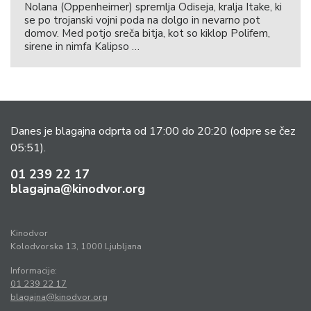
Nolana (Oppenheimer) spremlja Odiseja, kralja Itake, ki
se po trojanski vojni poda na dolgo in nevarno pot
domov. Med potjo sreča bitja, kot so kiklop Polifem,
sirene in nimfa Kalipso …
Danes je blagajna odprta od 17:00 do 20:20
(odpre se čez
05:51).
01 239 22 17
blagajna@kinodvor.org
Kinodvor
Kolodvorska 13, 1000 Ljubljana
Informacije:
01 239 22 17
blagajna@kinodvor.org