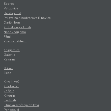
Spored
Vstopnice
Dostopnost
Prijava na Kinodvorove E-novice
Darilni boni
Klubske ugodnosti
Napovedujemo
Filmi
Kino na zahtevo
Knjigarnica
Galerija
Kavarna
O kinu
Ekipa
Kino in več
Kinobalon
Za šole
Kinotrip
Festivali
Filmska srečanja ob kavi
Ponedeljki