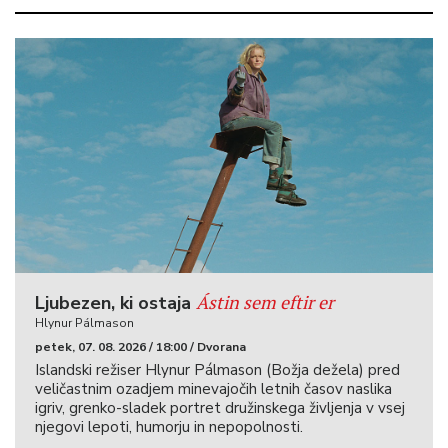
Ástin sem eftir er
Ljubezen, ki ostaja
Hlynur Pálmason
petek, 07. 08. 2026 / 18:00 / Dvorana
Islandski režiser Hlynur Pálmason (Božja dežela) pred
veličastnim ozadjem minevajočih letnih časov naslika
igriv, grenko-sladek portret družinskega življenja v vsej
njegovi lepoti, humorju in nepopolnosti.