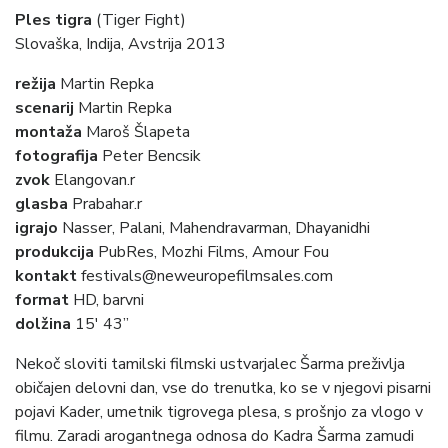
Ples tigra
(Tiger Fight)
Slovaška, Indija, Avstrija 2013
režija
Martin Repka
scenarij
Martin Repka
montaža
Maroš Šlapeta
fotografija
Peter Bencsik
zvok
Elangovan.r
glasba
Prabahar.r
igrajo
Nasser, Palani, Mahendravarman, Dhayanidhi
produkcija
PubRes, Mozhi Films, Amour Fou
kontakt
festivals@neweuropefilmsales.com
format
HD, barvni
dolžina
15′ 43”
Nekoč sloviti tamilski filmski ustvarjalec Šarma preživlja
običajen delovni dan, vse do trenutka, ko se v njegovi pisarni
pojavi Kader, umetnik tigrovega plesa, s prošnjo za vlogo v
filmu. Zaradi arogantnega odnosa do Kadra Šarma zamudi