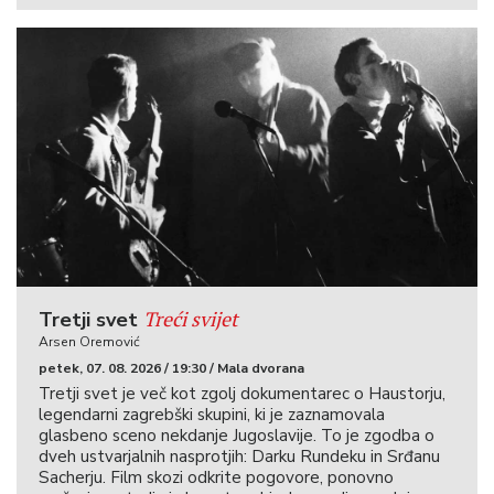
Treći svijet
Tretji svet
Arsen Oremović
petek, 07. 08. 2026 / 19:30 / Mala dvorana
Tretji svet je več kot zgolj dokumentarec o Haustorju,
legendarni zagrebški skupini, ki je zaznamovala
glasbeno sceno nekdanje Jugoslavije. To je zgodba o
dveh ustvarjalnih nasprotjih: Darku Rundeku in Srđanu
Sacherju. Film skozi odkrite pogovore, ponovno