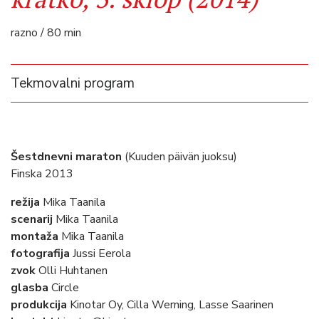
razno / 80 min
Tekmovalni program
Šestdnevni maraton
(Kuuden päivän juoksu)
Finska 2013
režija
Mika Taanila
scenarij
Mika Taanila
montaža
Mika Taanila
fotografija
Jussi Eerola
zvok
Olli Huhtanen
glasba
Circle
produkcija
Kinotar Oy, Cilla Werning, Lasse Saarinen