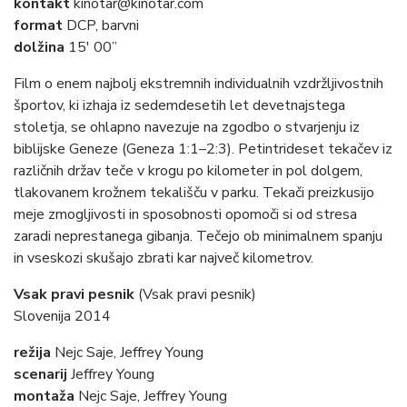
kontakt
kinotar@kinotar.com
format
DCP, barvni
dolžina
15′ 00”
Film o enem najbolj ekstremnih individualnih vzdržljivostnih
športov, ki izhaja iz sedemdesetih let devetnajstega
stoletja, se ohlapno navezuje na zgodbo o stvarjenju iz
biblijske Geneze (Geneza 1:1–2:3). Petintrideset tekačev iz
različnih držav teče v krogu po kilometer in pol dolgem,
tlakovanem krožnem tekališču v parku. Tekači preizkusijo
meje zmogljivosti in sposobnosti opomoči si od stresa
zaradi neprestanega gibanja. Tečejo ob minimalnem spanju
in vseskozi skušajo zbrati kar največ kilometrov.
Vsak pravi pesnik
(Vsak pravi pesnik)
Slovenija 2014
režija
Nejc Saje, Jeffrey Young
scenarij
Jeffrey Young
montaža
Nejc Saje, Jeffrey Young