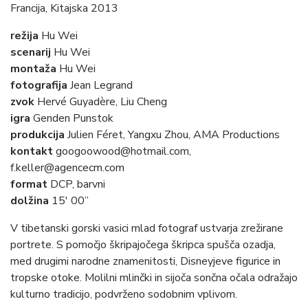
Francija, Kitajska 2013
režija
Hu Wei
scenarij
Hu Wei
montaža
Hu Wei
fotografija
Jean Legrand
zvok
Hervé Guyadère, Liu Cheng
igra
Genden Punstok
produkcija
Julien Féret, Yangxu Zhou, AMA Productions
kontakt
googoowood@hotmail.com,
f.keller@agencecm.com
format
DCP, barvni
dolžina
15′ 00”
V tibetanski gorski vasici mlad fotograf ustvarja zrežirane
portrete. S pomočjo škripajočega škripca spušča ozadja,
med drugimi narodne znamenitosti, Disneyjeve figurice in
tropske otoke. Molilni mlinčki in sijoča sončna očala odražajo
kulturno tradicijo, podvrženo sodobnim vplivom.