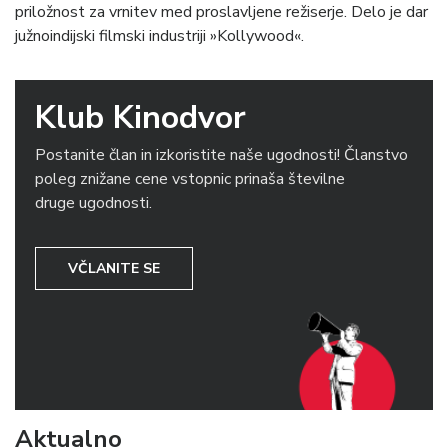
priložnost za vrnitev med proslavljene režiserje. Delo je dar
južnoindijski filmski industriji »Kollywood«.
Klub Kinodvor
Postanite član in izkoristite naše ugodnosti! Članstvo
poleg znižane cene vstopnic prinaša številne
druge ugodnosti.
VČLANITE SE
Aktualno