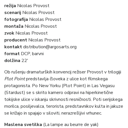
režija
Nicolas Provost
scenarij
Nicolas Provost
fotografija
Nicolas Provost
montaža
Nicolas Provost
zvok
Nicolas Provost
producent
Nicolas Provost
kontakt
distribution@argosarts.org
format
DCP, barvni
dolžina
22′
Ob rušenju dramaturških konvencij režiser Provost v trilogiji
Plot Point
predstavlja človeka z ulice kot filmskega
protagonista. Po New Yorku (Plot Point) in Las Vegasu
(Stardust) se s skrito kamero odpravi na hiperkinetične
tokijske ulice v iskanju skrivnosti resničnosti. Poti serijskega
morilca, posiljevalca, terorista, predstavnikov kulta in jakuze
se križajo in spajajo v siloviti, nerazrešljivi vrhunec.
Maslena svetilka
(La lampe au beurre de yak)