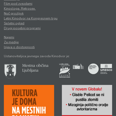
Film pod zvezdami
Kinosloga. Retrosex.
Noč grozljivk
Letni Kinodvor na Kongresnem trgu
Spletni ogled
Drugi posebni programi
Najemi
Za medije
Izjava o dostopnosti
Ustanoviteljica javnega zavoda Kinodvor je: