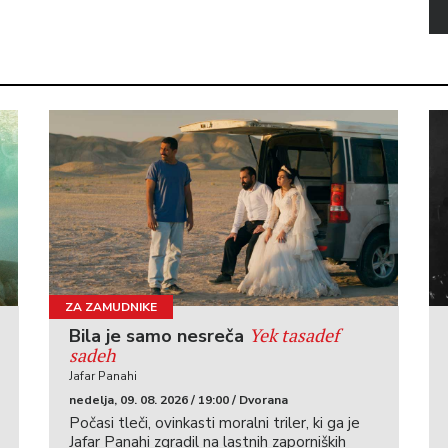
ZA ZAMUDNIKE
Yek tasadef
Bila je samo nesreča
sadeh
Jafar Panahi
nedelja, 09. 08. 2026 / 19:00 / Dvorana
Počasi tleči, ovinkasti moralni triler, ki ga je
Jafar Panahi zgradil na lastnih zaporniških