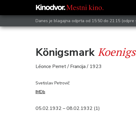
Danes je blagajna odprta od 15:50 do 21:15
(odpre 
Koenig
Königsmark
Léonce Perret / Francija / 1923
Svetislav Petrovič
IMDb
05.02.1932 – 08.02.1932 (1)