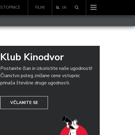
VSTOPNICE
FILMI
SL
EN
Klub Kinodvor
Postanite član in izkoristite naše ugodnosti!
Članstvo poleg znižane cene vstopnic
prinaša številne druge ugodnosti.
VČLANITE SE