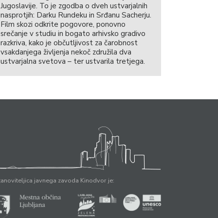
Jugoslavije. To je zgodba o dveh ustvarjalnih
nasprotjih: Darku Rundeku in Srđanu Sacherju.
Film skozi odkrite pogovore, ponovno
srečanje v studiu in bogato arhivsko gradivo
razkriva, kako je občutljivost za čarobnost
vsakdanjega življenja nekoč združila dva
ustvarjalna svetova – ter ustvarila tretjega.
anoviteljica javnega zavoda Kinodvor je: