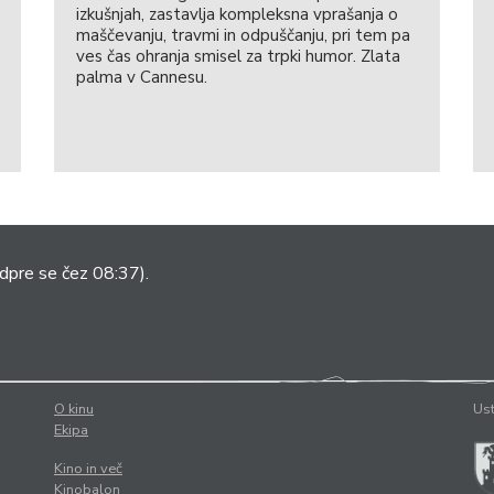
izkušnjah, zastavlja kompleksna vprašanja o
maščevanju, travmi in odpuščanju, pri tem pa
ves čas ohranja smisel za trpki humor. Zlata
palma v Cannesu.
dpre se čez 08:37).
O kinu
Ust
Ekipa
Kino in več
Kinobalon