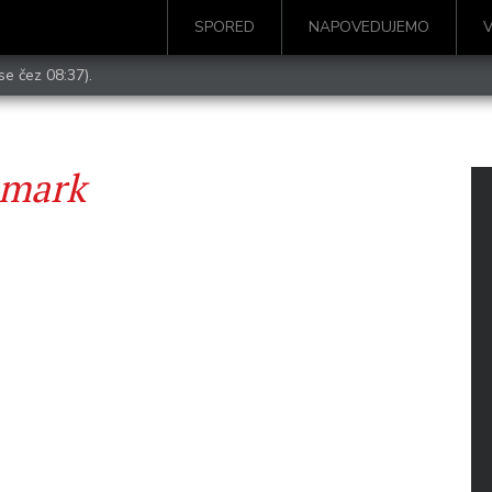
SPORED
NAPOVEDUJEMO
se čez 08:37).
smark