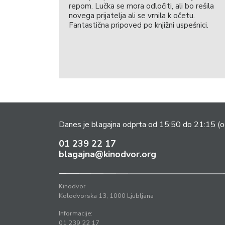
repom. Lučka se mora odločiti, ali bo rešila
novega prijatelja ali se vrnila k očetu.
Fantastična pripoved po knjižni uspešnici.
Danes je blagajna odprta od 15:50 do 21:15
(o
01 239 22 17
blagajna@kinodvor.org
Kinodvor
Kolodvorska 13, 1000 Ljubljana
Informacije:
01 239 22 17