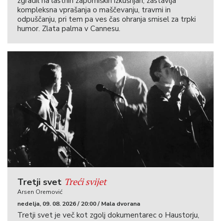
zgradil na lastnih zaporniških izkušnjah, zastavlja
kompleksna vprašanja o maščevanju, travmi in
odpuščanju, pri tem pa ves čas ohranja smisel za trpki
humor. Zlata palma v Cannesu.
Treći svijet
Tretji svet
Arsen Oremović
nedelja, 09. 08. 2026 / 20:00 / Mala dvorana
Tretji svet je več kot zgolj dokumentarec o Haustorju,