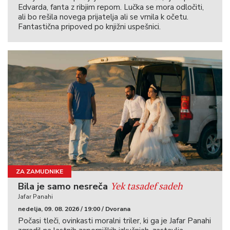
Edvarda, fanta z ribjim repom. Lučka se mora odločiti,
ali bo rešila novega prijatelja ali se vrnila k očetu.
Fantastična pripoved po knjižni uspešnici.
ZA ZAMUDNIKE
Yek tasadef sadeh
Bila je samo nesreča
Jafar Panahi
nedelja, 09. 08. 2026 / 19:00 / Dvorana
Počasi tleči, ovinkasti moralni triler, ki ga je Jafar Panahi