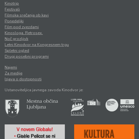
Kinotrip
Festivali
Filmska srečanja ob kavi
Ponedeljki
Film pod zvezdami
Kinosloga. Retrosex.
Noč grozljivk
Letni Kinodvor na Kongresnem trgu
Spletni ogled
Drugi posebni programi
Najemi
Za medije
Izjava o dostopnosti
Ustanoviteljica javnega zavoda Kinodvor je: