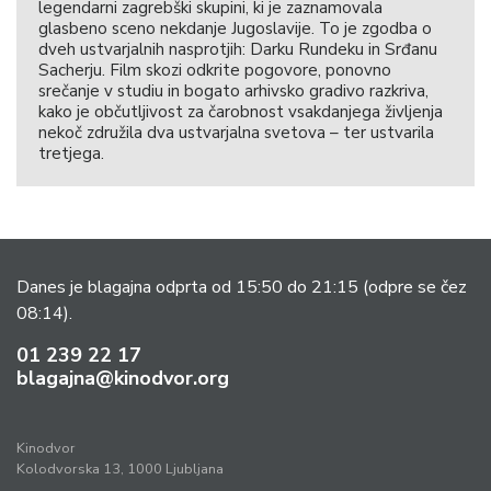
legendarni zagrebški skupini, ki je zaznamovala
glasbeno sceno nekdanje Jugoslavije. To je zgodba o
dveh ustvarjalnih nasprotjih: Darku Rundeku in Srđanu
Sacherju. Film skozi odkrite pogovore, ponovno
srečanje v studiu in bogato arhivsko gradivo razkriva,
kako je občutljivost za čarobnost vsakdanjega življenja
nekoč združila dva ustvarjalna svetova – ter ustvarila
tretjega.
Danes je blagajna odprta od 15:50 do 21:15
(odpre se čez
08:14).
01 239 22 17
blagajna@kinodvor.org
Kinodvor
Kolodvorska 13, 1000 Ljubljana