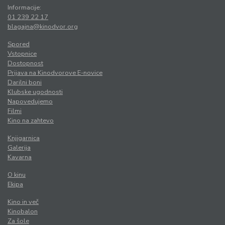
Informacije:
01 239 22 17
blagajna@kinodvor.org
Spored
Vstopnice
Dostopnost
Prijava na Kinodvorove E-novice
Darilni boni
Klubske ugodnosti
Napovedujemo
Filmi
Kino na zahtevo
Knjigarnica
Galerija
Kavarna
O kinu
Ekipa
Kino in več
Kinobalon
Za šole