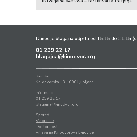
ustvarjalna svetova – ter ustvarila tretjega.
Danes je blagajna odprta od 15:15 do 21:15
(o
01 239 22 17
blagajna@kinodvor.org
Kinodvor
Kolodvorska 13, 1000 Ljubljana
Informacije:
01 239 22 17
blagajna@kinodvor.org
Spored
Vstopnice
Dostopnost
Prijava na Kinodvorove E-novice