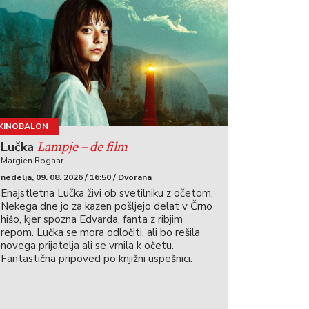
KINOBALON
Lampje – de film
Lučka
Margien Rogaar
nedelja, 09. 08. 2026 / 16:50 / Dvorana
Enajstletna Lučka živi ob svetilniku z očetom.
Nekega dne jo za kazen pošljejo delat v Črno
hišo, kjer spozna Edvarda, fanta z ribjim
repom. Lučka se mora odločiti, ali bo rešila
novega prijatelja ali se vrnila k očetu.
Fantastična pripoved po knjižni uspešnici.