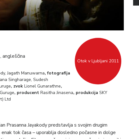
, angleščina
Otok v Ljubljani 2011
ody, Jagath Manuwarna
, fotografija
gana Singharage, Sudesh
uruge
, zvok
Lionel Gunarathne
,
 Guruge
, producent
Rasitha Jinasena
, produkcija
SKY
t) Ltd
čan Prasanna Jayakody predstavlja s svojim drugim
ira enak tok časa – uporablja dosledno počasne in dolge