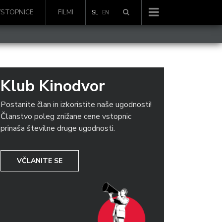
VSTOPNICE
FILMI
SL
EN
Klub Kinodvor
Postanite član in izkoristite naše ugodnosti!
Članstvo poleg znižane cene vstopnic
prinaša številne druge ugodnosti.
VČLANITE SE