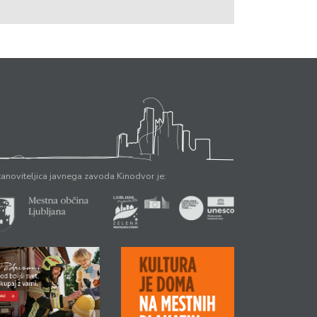
anoviteljica javnega zavoda Kinodvor je: