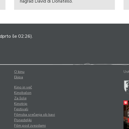
nagrad David di Donatello.
dprto še 02:26).
O kinu
Ust
Ekipa
Kino in več
Kinobalon
Za šole
Kinotrip
Festivali
Filmska srečanja ob kavi
Ponedeljki
Film pod zvezdami