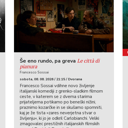
Le città di
Še eno rundo, pa greva
pianura
Francesco Sossai
sobota, 08. 08. 2026 / 21:15 / Dvorana
Francesco Sossai vdihne novo življenje
italijanski komediji z grenko-sladkim filmom
ceste, v katerem se z dvema starima
prijateljema potikamo po beneški nižini,
praznimo kozarčke in se skušamo spomniti,
kaj je že tista »zares neverjetna stvar o
življenju«, ki jo je odkril Carlobianchi. Veliki
zmagovalec prestižnih italijanskih filmskih