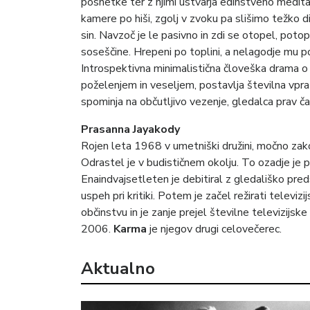
posnetke ter z njimi ustvarja edinstveno medita
kamere po hiši, zgolj v zvoku pa slišimo težko di
sin. Navzoč je le pasivno in zdi se otopel, potopl
soseščine. Hrepeni po toplini, a nelagodje mu 
Introspektivna minimalistična človeška drama o
poželenjem in veseljem, postavlja številna vpra
spominja na občutljivo vezenje, gledalca prav 
Prasanna Jayakody
Rojen leta 1968 v umetniški družini, močno zako
Odrastel je v budističnem okolju. To ozadje je
Enaindvajsetleten je debitiral z gledališko pr
uspeh pri kritiki. Potem je začel režirati televiz
občinstvu in je zanje prejel številne televizijs
2006.
Karma
je njegov drugi celovečerec.
Aktualno