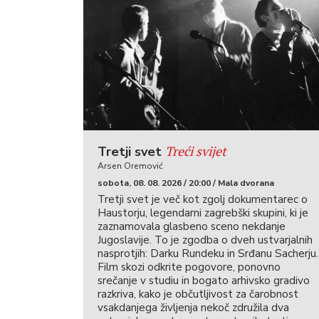
Treći svijet
Tretji svet
Arsen Oremović
sobota, 08. 08. 2026 / 20:00 / Mala dvorana
Tretji svet je več kot zgolj dokumentarec o
Haustorju, legendarni zagrebški skupini, ki je
zaznamovala glasbeno sceno nekdanje
Jugoslavije. To je zgodba o dveh ustvarjalnih
nasprotjih: Darku Rundeku in Srđanu Sacherju.
Film skozi odkrite pogovore, ponovno
srečanje v studiu in bogato arhivsko gradivo
razkriva, kako je občutljivost za čarobnost
vsakdanjega življenja nekoč združila dva