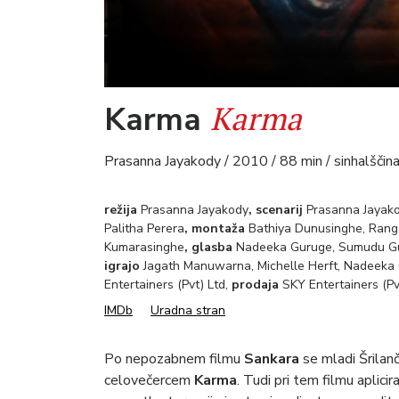
Karma
Karma
Prasanna Jayakody / 2010 / 88 min / sinhalščina
režija
Prasanna Jayakody
, scenarij
Prasanna Jayak
Palitha Perera
, montaža
Bathiya Dunusinghe, Ran
Kumarasinghe
, glasba
Nadeeka Guruge, Sumudu G
igrajo
Jagath Manuwarna,
Michelle Herft, Nadeeka
Entertainers (Pvt) Ltd,
prodaja
SKY Entertainers (Pv
IMDb
Uradna stran
Po nepozabnem filmu
Sankara
se mladi Šrilan
celovečercem
Karma
. Tudi pri tem filmu aplic