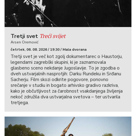
Treći svijet
Tretji svet
Arsen Oremović
četrtek, 06. 08. 2026 / 19:30 / Mala dvorana
Tretji svet je več kot zgolj dokumentarec o Haustorju,
legendarni zagrebški skupini, ki je zaznamovala
glasbeno sceno nekdanje Jugoslavije. To je zgodba o
dveh ustvarjalnih nasprotjih: Darku Rundeku in Srđanu
Sacherju. Film skozi odkrite pogovore, ponovno
srečanje v studiu in bogato arhivsko gradivo razkriva,
kako je občutljivost za čarobnost vsakdanjega življenja
nekoč združila dva ustvarjalna svetova – ter ustvarila
tretjega.