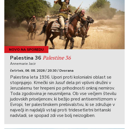
NOVO NA SPOREDU
Palestine 36
Palestina 36
Annemarie Jacir
četrtek, 06. 08. 2026 / 20:30 / Dvorana
Palestina leta 1936. Upori proti kolonialni oblast se
stopnjujejo. Kmečki sin Jusuf dela pri vplivni družini v
Jeruzalemu ter hrepeni po prihodnosti onkraj nemirov.
Toda zgodovina je neusmiljena. Ob vse večjem številu
judovskih priseljencev, ki bežijo pred antisemitizmom v
Evropi, ter palestinskem prebivalstvu, ki se združuje v
največji in najdaljši vstaji proti tridesetletni britanski
nadvladi, se spopad zdi vse bolj neizogiben.