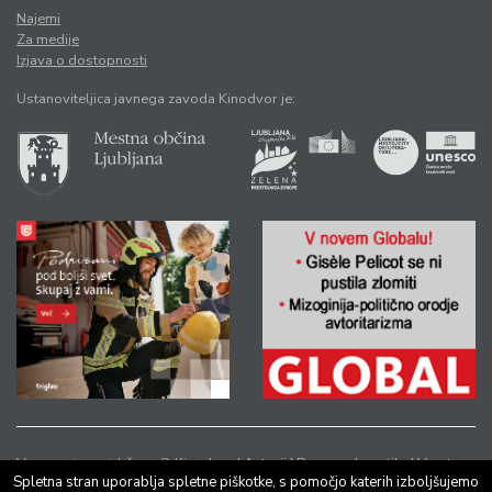
Najemi
Za medije
Izjava o dostopnosti
Ustanoviteljica javnega zavoda Kinodvor je:
Vse pravice pridržane © Kinodvor |
Avtorji
|
Pravno obvestilo
|
Varstvo
Spletna stran uporablja spletne piškotke, s pomočjo katerih izboljšujemo
osebnih podatkov