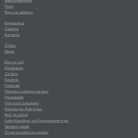
Napovedujemo
Filmi
Kino na zahtevo
Knjigarnica
Galerija
Kavarna
O kinu
Ekipa
Kino in več
Kinobalon
Za šole
Kinotrip
Festivali
Filmska srečanja ob kavi
Ponedeljki
Film pod zvezdami
Kinosloga. Retrosex.
Noč grozljivk
Letni Kinodvor na Kongresnem trgu
Spletni ogled
Drugi posebni programi