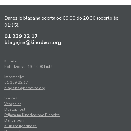
Danes je blagajna odprta od 09:00 do 20:30
(odprto še
01:15).
01 239 22 17
blagajna@kinodvor.org
Kinodvor
Kolodvorska 13, 1000 Ljubljana
Informacije:
01 239 22 17
blagajna@kinodvor.org
Spored
Vstopnice
Dostopnost
Prijava na Kinodvorove E-novice
Darilni boni
Klubske ugodnosti