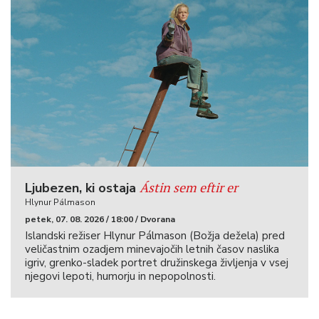
Ástin sem eftir er
Ljubezen, ki ostaja
Hlynur Pálmason
petek, 07. 08. 2026 / 18:00 / Dvorana
Islandski režiser Hlynur Pálmason (Božja dežela) pred
veličastnim ozadjem minevajočih letnih časov naslika
igriv, grenko-sladek portret družinskega življenja v vsej
njegovi lepoti, humorju in nepopolnosti.