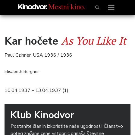
As You Like It
Kar hočete
Paul Czinner, USA 1936 / 1936
Elisabeth Bergner
10.04.1937 – 13.04.1937 (1)
Klub Kinodvor
Postanite član in izkoristite naše ugodnosti! Članstvo
poleg znižane cene vstopnic prinaša številne