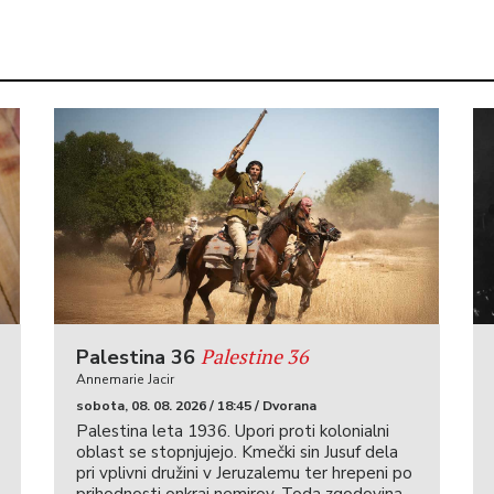
Palestine 36
Palestina 36
Annemarie Jacir
sobota, 08. 08. 2026 / 18:45 / Dvorana
Palestina leta 1936. Upori proti kolonialni
oblast se stopnjujejo. Kmečki sin Jusuf dela
pri vplivni družini v Jeruzalemu ter hrepeni po
prihodnosti onkraj nemirov. Toda zgodovina