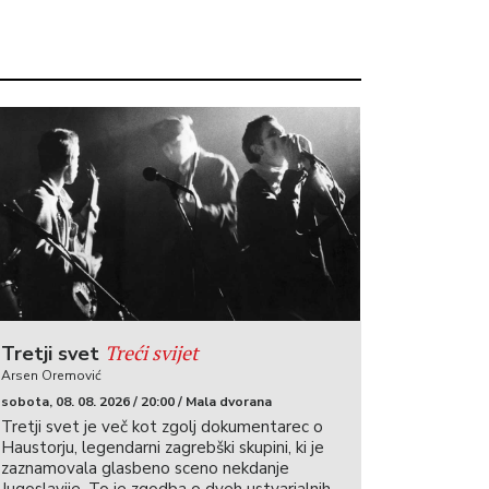
Treći svijet
Tretji svet
Arsen Oremović
sobota, 08. 08. 2026 / 20:00 / Mala dvorana
Tretji svet je več kot zgolj dokumentarec o
Haustorju, legendarni zagrebški skupini, ki je
zaznamovala glasbeno sceno nekdanje
Jugoslavije. To je zgodba o dveh ustvarjalnih