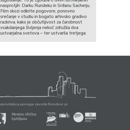
nasprotjih: Darku Rundeku in Srđanu Sacherju.
Film skozi odkrite pogovore, ponovno
srečanje v studiu in bogato arhivsko gradivo
razkriva, kako je občutljivost za čarobnost
vsakdanjega življenja nekoč združila dva
ustvarjalna svetova – ter ustvarila tretjega.
anoviteljica javnega zavoda Kinodvor je: