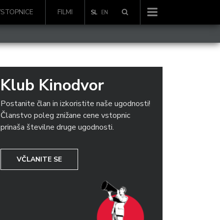
VSTOPNICE
FILMI
SL
EN
Klub Kinodvor
Postanite član in izkoristite naše ugodnosti!
Članstvo poleg znižane cene vstopnic
prinaša številne druge ugodnosti.
VČLANITE SE