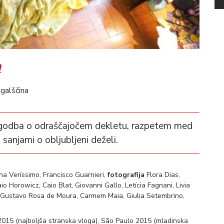
a
ugalščina
godba o odraščajočem dekletu, razpetem med
 sanjami o obljubljeni deželi.
a Veríssimo, Francisco Guarnieri,
fotografija
Flora Dias,
io Horowicz, Caio Blat, Giovanni Gallo, Letícia Fagnani, Livia
Gustavo Rosa de Moura, Carmem Maia, Giulia Setembrino,
2015 (najboljša stranska vloga), São Paulo 2015 (mladinska