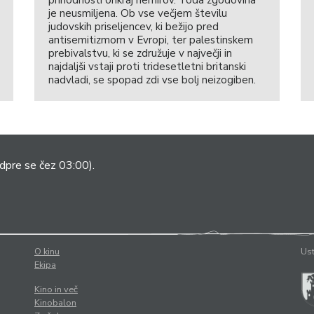
je neusmiljena. Ob vse večjem številu
judovskih priseljencev, ki bežijo pred
antisemitizmom v Evropi, ter palestinskem
prebivalstvu, ki se združuje v največji in
najdaljši vstaji proti tridesetletni britanski
nadvladi, se spopad zdi vse bolj neizogiben.
dpre se čez 03:00).
O kinu
Ust
Ekipa
Kino in več
Kinobalon