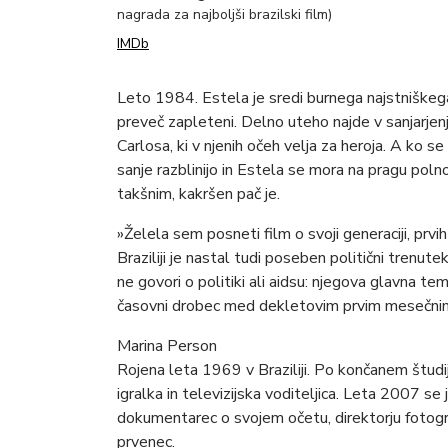
nagrada za najboljši brazilski film)
IMDb
Leto 1984. Estela je sredi burnega najstniškega 
preveč zapleteni. Delno uteho najde v sanjarjenj
Carlosa, ki v njenih očeh velja za heroja. A ko 
sanje razblinijo in Estela se mora na pragu polno
takšnim, kakršen pač je.
»Želela sem posneti film o svoji generaciji, prvih 
Braziliji je nastal tudi poseben politični trenut
ne govori o politiki ali aidsu: njegova glavna te
časovni drobec med dekletovim prvim mesečnim 
Marina Person
Rojena leta 1969 v Braziliji. Po končanem študij
igralka in televizijska voditeljica. Leta 2007 se 
dokumentarec o svojem očetu, direktorju fotograf
prvenec.