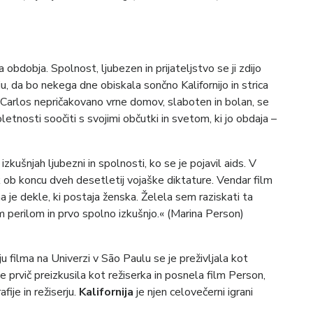
obdobja. Spolnost, ljubezen in prijateljstvo se ji zdijo
u, da bo nekega dne obiskala sončno Kalifornijo in strica
se Carlos nepričakovano vrne domov, slaboten in bolan, se
letnosti soočiti s svojimi občutki in svetom, ki jo obdaja –
izkušnjah ljubezni in spolnosti, ko se je pojavil aids. V
ek ob koncu dveh desetletij vojaške diktature. Vendar film
ma je dekle, ki postaja ženska. Želela sem raziskati ta
perilom in prvo spolno izkušnjo.« (Marina Person)
u filma na Univerzi v São Paulu se je preživljala kot
je prvič preizkusila kot režiserka in posnela film Person,
ije in režiserju.
Kalifornija
je njen celovečerni igrani