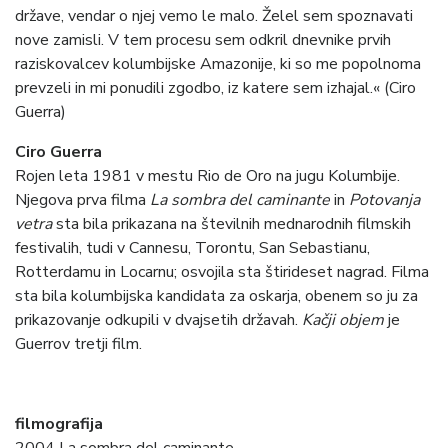
države, vendar o njej vemo le malo. Želel sem spoznavati
nove zamisli. V tem procesu sem odkril dnevnike prvih
raziskovalcev kolumbijske Amazonije, ki so me popolnoma
prevzeli in mi ponudili zgodbo, iz katere sem izhajal.« (Ciro
Guerra)
Ciro Guerra
Rojen leta 1981 v mestu Rio de Oro na jugu Kolumbije.
Njegova prva filma
La sombra del caminante
in
Potovanja
vetra
sta bila prikazana na številnih mednarodnih filmskih
festivalih, tudi v Cannesu, Torontu, San Sebastianu,
Rotterdamu in Locarnu; osvojila sta štirideset nagrad. Filma
sta bila kolumbijska kandidata za oskarja, obenem so ju za
prikazovanje odkupili v dvajsetih državah.
Kačji objem
je
Guerrov tretji film.
filmografija