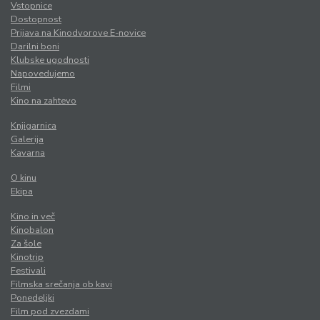
Vstopnice
Dostopnost
Prijava na Kinodvorove E-novice
Darilni boni
Klubske ugodnosti
Napovedujemo
Filmi
Kino na zahtevo
Knjigarnica
Galerija
Kavarna
O kinu
Ekipa
Kino in več
Kinobalon
Za šole
Kinotrip
Festivali
Filmska srečanja ob kavi
Ponedeljki
Film pod zvezdami