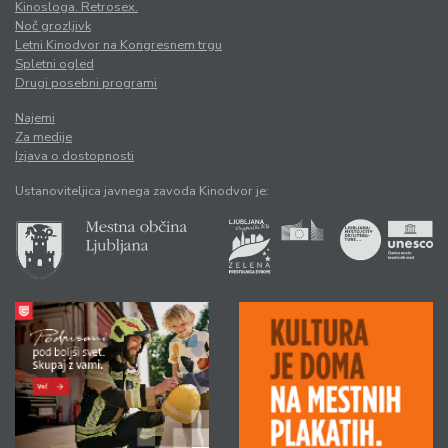
Kinosloga. Retrosex.
Noč grozljivk
Letni Kinodvor na Kongresnem trgu
Spletni ogled
Drugi posebni programi
Najemi
Za medije
Izjava o dostopnosti
Ustanoviteljica javnega zavoda Kinodvor je: