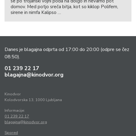
se po trojanski vojni poda na dolgo in nevarno pot
domov. Med potjo sreča bitja, kot so kiklop Polifem,
sirene in nimfa Kalipso …
Danes je blagajna odprta od 17:00 do 20:00
(odpre se čez
08:50).
01 239 22 17
blagajna@kinodvor.org
Kinodvor
Kolodvorska 13, 1000 Ljubljana
Informacije:
01 239 22 17
blagajna@kinodvor.org
Spored