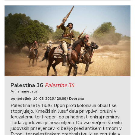
Palestine 36
Palestina 36
Annemarie Jacir
ponedeljek, 10. 08. 2026 / 20:00 / Dvorana
Palestina leta 1936. Upori proti kolonialni oblast se
stopnjujejo. Kmečki sin Jusuf dela pri vplivni družini v
Jeruzalemu ter hrepeni po prihodnosti onkraj nemirov.
Toda zgodovina je neusmiljena. Ob vse večjem številu
judovskih priseljencev, ki bežijo pred antisemitizmom v
Evropi, ter palestinskem prebivalstvu, ki se združuje v