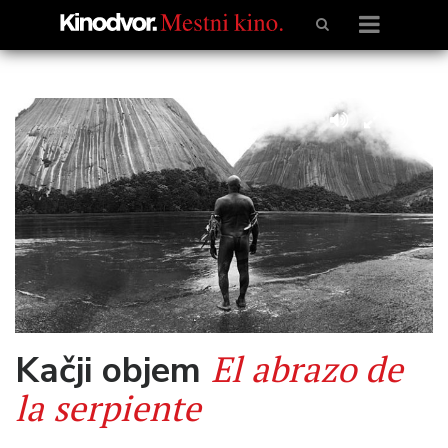
El abrazo de
Kačji objem
la serpiente