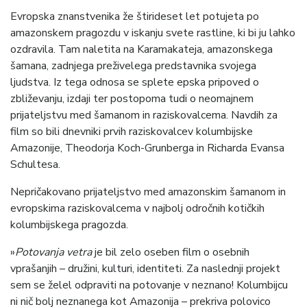
Evropska znanstvenika že štirideset let potujeta po
amazonskem pragozdu v iskanju svete rastline, ki bi ju lahko
ozdravila. Tam naletita na Karamakateja, amazonskega
šamana, zadnjega preživelega predstavnika svojega
ljudstva. Iz tega odnosa se splete epska pripoved o
zbliževanju, izdaji ter postopoma tudi o neomajnem
prijateljstvu med šamanom in raziskovalcema. Navdih za
film so bili dnevniki prvih raziskovalcev kolumbijske
Amazonije, Theodorja Koch-Grunberga in Richarda Evansa
Schultesa.
Nepričakovano prijateljstvo med amazonskim šamanom in
evropskima raziskovalcema v najbolj odročnih kotičkih
kolumbijskega pragozda.
»
Potovanja vetra
je bil zelo oseben film o osebnih
vprašanjih – družini, kulturi, identiteti. Za naslednji projekt
sem se želel odpraviti na potovanje v neznano! Kolumbijcu
ni nič bolj neznanega kot Amazonija – prekriva polovico