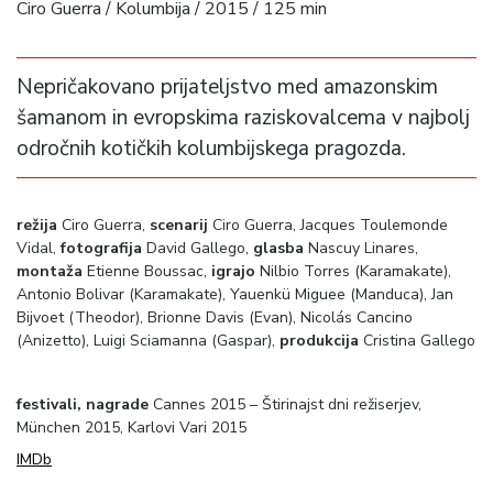
Ciro Guerra / Kolumbija / 2015 / 125 min
Nepričakovano prijateljstvo med amazonskim
šamanom in evropskima raziskovalcema v najbolj
odročnih kotičkih kolumbijskega pragozda.
režija
Ciro Guerra,
scenarij
Ciro Guerra, Jacques Toulemonde
Vidal,
fotografija
David Gallego,
glasba
Nascuy Linares,
montaža
Etienne Boussac,
igrajo
Nilbio Torres (Karamakate),
Antonio Bolivar (Karamakate), Yauenkü Miguee (Manduca), Jan
Bijvoet (Theodor), Brionne Davis (Evan), Nicolás Cancino
(Anizetto), Luigi Sciamanna (Gaspar),
produkcija
Cristina Gallego
festivali, nagrade
Cannes 2015 – Štirinajst dni režiserjev,
München 2015, Karlovi Vari 2015
IMDb