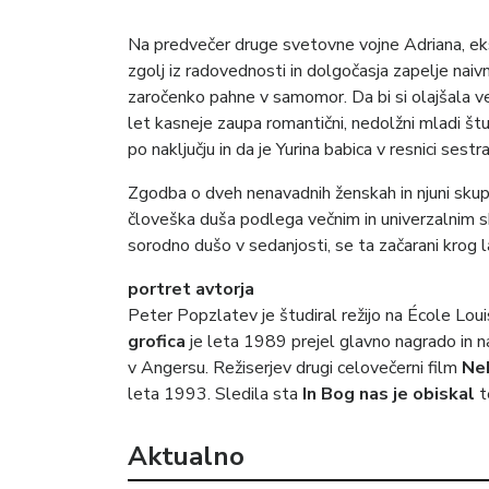
Na predvečer druge svetovne vojne Adriana, e
zgolj iz radovednosti in dolgočasja zapelje naiv
zaročenko pahne v samomor. Da bi si olajšala v
let kasneje zaupa romantični, nedolžni mladi štud
po naključju in da je Yurina babica v resnici ses
Zgodba o dveh nenavadnih ženskah in njuni skupn
človeška duša podlega večnim in univerzalnim s
sorodno dušo v sedanjosti, se ta začarani krog l
portret avtorja
Peter Popzlatev je študiral režijo na École Lou
grofica
je leta 1989 prejel glavno nagrado in n
v Angersu. Režiserjev drugi celovečerni film
Nek
leta 1993. Sledila sta
In Bog nas je obiskal
t
Aktualno