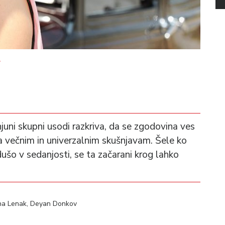
uni skupni usodi razkriva, da se zgodovina ves
a večnim in univerzalnim skušnjavam. Šele ko
ušo v sedanjosti, se ta začarani krog lahko
ana Lenak, Deyan Donkov