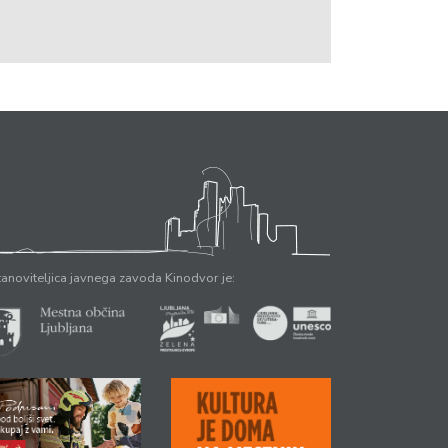
anoviteljica javnega zavoda Kinodvor je: