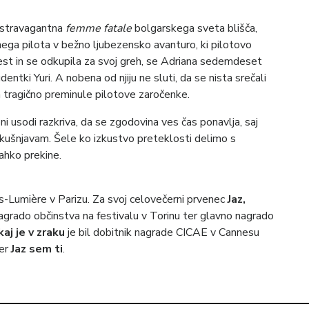
kstravagantna
femme fatale
bolgarskega sveta blišča,
nega pilota v bežno ljubezensko avanturo, ki pilotovo
est in se odkupila za svoj greh, se Adriana sedemdeset
entki Yuri. A nobena od njiju ne sluti, da se nista srečali
tra tragično preminule pilotove zaročenke.
i usodi razkriva, da se zgodovina ves čas ponavlja, saj
kušnjavam. Šele ko izkustvo preteklosti delimo s
ahko prekine.
is-Lumière v Parizu. Za svoj celovečerni prvenec
Jaz,
agrado občinstva na festivalu v Torinu ter glavno nagrado
aj je v zraku
je bil dobitnik nagrade CICAE v Cannesu
er
Jaz sem ti
.