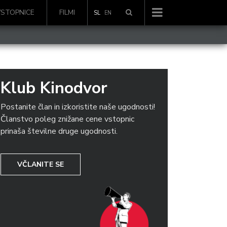
VSTOPNICE
FILMI
SL
EN
Klub Kinodvor
Postanite član in izkoristite naše ugodnosti!
Članstvo poleg znižane cene vstopnic
prinaša številne druge ugodnosti.
VČLANITE SE