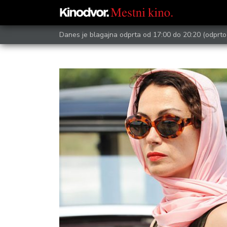
Danes je blagajna odprta od 17:00 do 20:20
(odprto