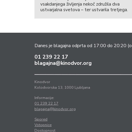
vsakdanjega življenja nekoč združila dva
ustvarjalna svetova – ter ustvarila tretjega.
Danes je blagajna odprta od 17:00 do 20:20
(o
01 239 22 17
blagajna@kinodvor.org
Kinodvor
Kolodvorska 13, 1000 Ljubljana
Informacije:
01 239 22 17
blagajna@kinodvor.org
Spored
Vstopnice
Dostopnost