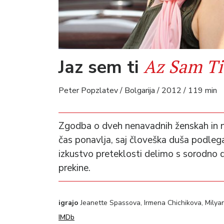
Az Sam Ti
Jaz sem ti
Peter Popzlatev / Bolgarija / 2012 / 119 min
Zgodba o dveh nenavadnih ženskah in nj
čas ponavlja, saj človeška duša podleg
izkustvo preteklosti delimo s sorodno d
prekine.
igrajo
Jeanette Spassova, Irmena Chichikova, Mily
IMDb