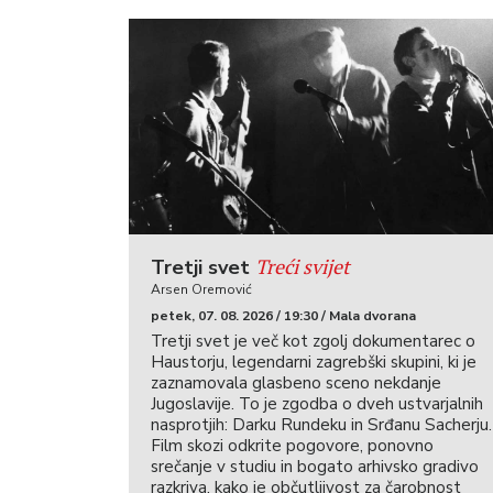
Treći svijet
Tretji svet
Arsen Oremović
petek, 07. 08. 2026 / 19:30 / Mala dvorana
Tretji svet je več kot zgolj dokumentarec o
Haustorju, legendarni zagrebški skupini, ki je
zaznamovala glasbeno sceno nekdanje
Jugoslavije. To je zgodba o dveh ustvarjalnih
nasprotjih: Darku Rundeku in Srđanu Sacherju.
Film skozi odkrite pogovore, ponovno
srečanje v studiu in bogato arhivsko gradivo
razkriva, kako je občutljivost za čarobnost