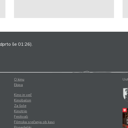
dprto še 01:26).
O kinu
Ust
Ekipa
Kino in več
Kinobalon
Za šole
Kinotrip
Festivali
Filmska srečanja ob kavi
Ponedeljki