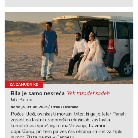
ZA ZAMUDNIKE
Yek tasadef sadeh
Bila je samo nesreča
Jafar Panahi
nedelja, 09. 08. 2026 / 19:00 / Dvorana
Počasi tleči, ovinkasti moralni triler, ki ga je Jafar Panahi
zgradil na lastnih zaporniških izkušnjah, zastavlja
kompleksna vprašanja o maščevanju, travmi in
odpuščanju, pri tem pa ves čas ohranja smisel za trpki
humor. Zlata palma v Cannesu.