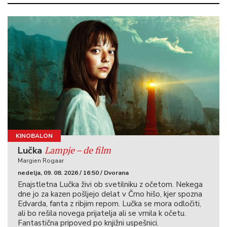
KINOBALON
Lampje – de film
Lučka
Margien Rogaar
nedelja, 09. 08. 2026 / 16:50 / Dvorana
Enajstletna Lučka živi ob svetilniku z očetom. Nekega
dne jo za kazen pošljejo delat v Črno hišo, kjer spozna
Edvarda, fanta z ribjim repom. Lučka se mora odločiti,
ali bo rešila novega prijatelja ali se vrnila k očetu.
Fantastična pripoved po knjižni uspešnici.