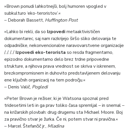
»Brown ponudi lahkotnejši, bolj humoren vpogled v
subkulturo ‘eko-teroristov’.«
– Deborah Bassett,
Huffington Post
»Lahko bi rekli, da so
Izpovedi
metaaktivističen
dokumentarec, saj nam razkrijejo širšo sliko delovanja te
odpadniške, nekonvencionalne naravovarstvene organizacije
/../. /../
Izpovedi eko-terorista
so resda fragmentarno,
epizodno dokumentarno delo brez trdne pripovedne
strukture, a njihova prava vrednost se skriva v iskrenem,
brezkompromisnem in duhovito predstavljenem delovanju
ene ključnih organizacij na tem področju.«
– Denis Valič,
Pogledi
»Peter Brown je režiser, ki je Watsona spoznal pred
tridesetimi leti in ga prav toliko časa spremljal – in snemal –
na križarskih plovbah: drug drugemu sta Michael Moore. Boj
za pravično stvar je žurka. Če ni, potem stvar ni pravična.«
– Marcel Štefančič jr.,
Mladina