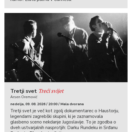
Treći svijet
Tretji svet
Arsen Oremović
nedelja, 09. 08. 2026 / 20:00 / Mala dvorana
Tretji svet je več kot zgolj dokumentarec o Haustorju,
legendarni zagrebški skupini, ki je zaznamovala
glasbeno sceno nekdanje Jugoslavije. To je zgodba o
dveh ustvarjalnih nasprotjih: Darku Rundeku in Srđanu