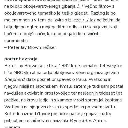
ne bi bilo okoljevarstvenega gibanja. /…/ Večino filmov z
okoljevarstveno tematiko je težko gledati. Razlog je po
mojem mnenju v tem, da izvirajo iz jeze. /…/ Jaz ne želim, da
bi ljudje po ogledu mojega filma odhajali iz kina jezni. Najti
hočem le boljši način, kako pripeljati do resničnih
sprememb.«
– Peter Jay Brown, režiser
portret avtorja
Peter Jay Brown se je leta 1982 kot snemalec televizijske
hiše NBC vkrcal na ladjo okoljevarstvene organizacije
Sea
Shepherd
, da bi posnel prispevek o Paulu Watsonu in
njegovi misiji na Japonskem. Kmalu zatem je tudi sam postal
navdušen aktivist in prostovoljec ter naslednjih trideset let
preživel na krovu ladje in s kamero v roki spremljal kapitana
Watsona na njegovih drznih ekspedicijah po vsem svetu.
Kot eden izmed članov posadke pa se je pojavil tudi v
priljubljeni resničnostni nanizanki
Vojne kitov
Animal
Planeta.