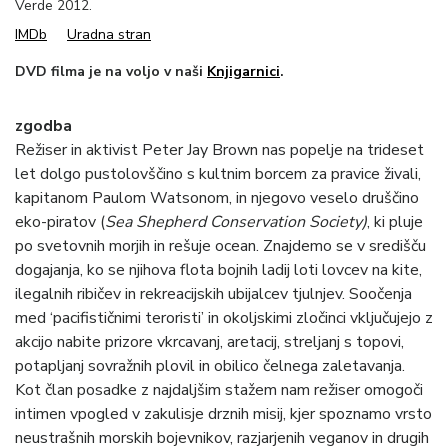
Verde 2012.
IMDb
Uradna stran
DVD filma je na voljo v naši
Knjigarnici
.
zgodba
Režiser in aktivist Peter Jay Brown nas popelje na trideset
let dolgo pustolovščino s kultnim borcem za pravice živali,
kapitanom Paulom Watsonom, in njegovo veselo druščino
eko-piratov (
Sea Shepherd Conservation Society)
, ki pluje
po svetovnih morjih in rešuje ocean. Znajdemo se v središču
dogajanja, ko se njihova flota bojnih ladij loti lovcev na kite,
ilegalnih ribičev in rekreacijskih ubijalcev tjulnjev. Soočenja
med ‘pacifističnimi teroristi’ in okoljskimi zločinci vključujejo z
akcijo nabite prizore vkrcavanj, aretacij, streljanj s topovi,
potapljanj sovražnih plovil in obilico čelnega zaletavanja.
Kot član posadke z najdaljšim stažem nam režiser omogoči
intimen vpogled v zakulisje drznih misij, kjer spoznamo vrsto
neustrašnih morskih bojevnikov, razjarjenih veganov in drugih