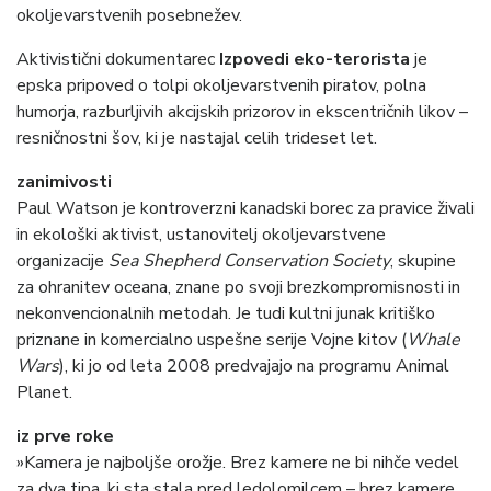
okoljevarstvenih posebnežev.
Aktivistični dokumentarec
Izpovedi eko-terorista
je
epska pripoved o tolpi okoljevarstvenih piratov, polna
humorja, razburljivih akcijskih prizorov in ekscentričnih likov –
resničnostni šov, ki je nastajal celih trideset let.
zanimivosti
Paul Watson je kontroverzni kanadski borec za pravice živali
in ekološki aktivist, ustanovitelj okoljevarstvene
organizacije
Sea Shepherd Conservation Society
, skupine
za ohranitev oceana, znane po svoji brezkompromisnosti in
nekonvencionalnih metodah. Je tudi kultni junak kritiško
priznane in komercialno uspešne serije Vojne kitov (
Whale
Wars
), ki jo od leta 2008 predvajajo na programu Animal
Planet.
iz prve roke
»Kamera je najboljše orožje. Brez kamere ne bi nihče vedel
za dva tipa, ki sta stala pred ledolomilcem – brez kamere