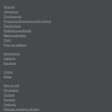
Spored
Vstopnice
Dostopnost
Prijava na Kinodvorove E-novice
Darilni boni
Klubske ugodnosti
Napovedujemo
Filmi
Kino na zahtevo
Knjigarnica
Galerija
Kavarna
O kinu
Ekipa
Kino in več
Kinobalon
Za šole
Kinotrip
Festivali
Filmska srečanja ob kavi