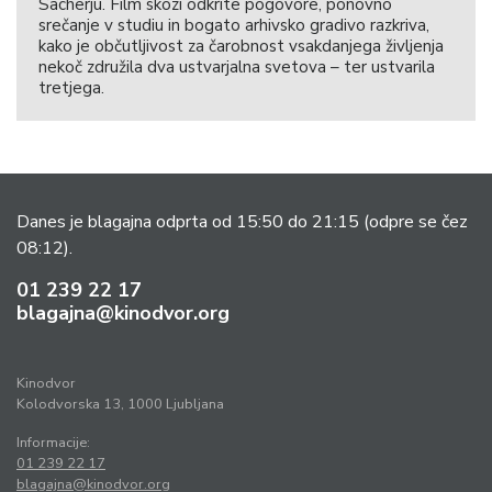
Sacherju. Film skozi odkrite pogovore, ponovno
srečanje v studiu in bogato arhivsko gradivo razkriva,
kako je občutljivost za čarobnost vsakdanjega življenja
nekoč združila dva ustvarjalna svetova – ter ustvarila
tretjega.
Danes je blagajna odprta od 15:50 do 21:15
(odpre se čez
08:12).
01 239 22 17
blagajna@kinodvor.org
Kinodvor
Kolodvorska 13, 1000 Ljubljana
Informacije:
01 239 22 17
blagajna@kinodvor.org