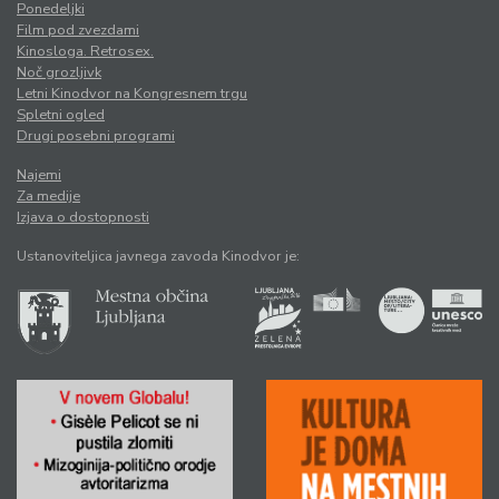
Ponedeljki
Film pod zvezdami
Kinosloga. Retrosex.
Noč grozljivk
Letni Kinodvor na Kongresnem trgu
Spletni ogled
Drugi posebni programi
Najemi
Za medije
Izjava o dostopnosti
Ustanoviteljica javnega zavoda Kinodvor je: