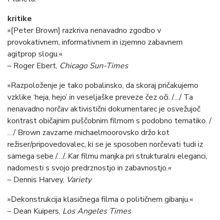
kritike
»[Peter Brown] razkriva nenavadno zgodbo v
provokativnem, informativnem in izjemno zabavnem
agitprop slogu.«
– Roger Ebert,
Chicago Sun-Times
»Razpoloženje je tako pobalinsko, da skoraj pričakujemo
vzklike ‘heja, hejo’ in veseljaške preveze čez oči. /…/ Ta
nenavadno norčav aktivistični dokumentarec je osvežujoč
kontrast običajnim puščobnim filmom s podobno tematiko. /
…/ Brown zavzame michaelmoorovsko držo kot
režiser/pripovedovalec, ki se je sposoben norčevati tudi iz
samega sebe /…/. Kar filmu manjka pri strukturalni eleganci,
nadomesti s svojo predrznostjo in zabavnostjo.«
– Dennis Harvey,
Variety
»Dekonstrukcija klasičnega filma o političnem gibanju.«
– Dean Kuipers,
Los Angeles Times