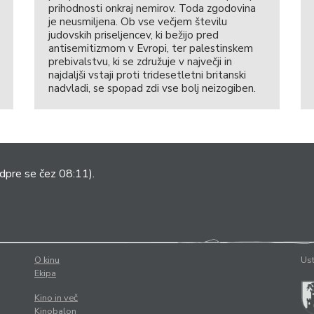
prihodnosti onkraj nemirov. Toda zgodovina
je neusmiljena. Ob vse večjem številu
judovskih priseljencev, ki bežijo pred
antisemitizmom v Evropi, ter palestinskem
prebivalstvu, ki se združuje v največji in
najdaljši vstaji proti tridesetletni britanski
nadvladi, se spopad zdi vse bolj neizogiben.
dpre se čez 08:11).
O kinu
Ust
Ekipa
Kino in več
Kinobalon