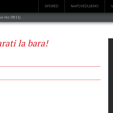
SPORED
NAPOVEDUJEMO
se čez 08:11).
rati la bara!