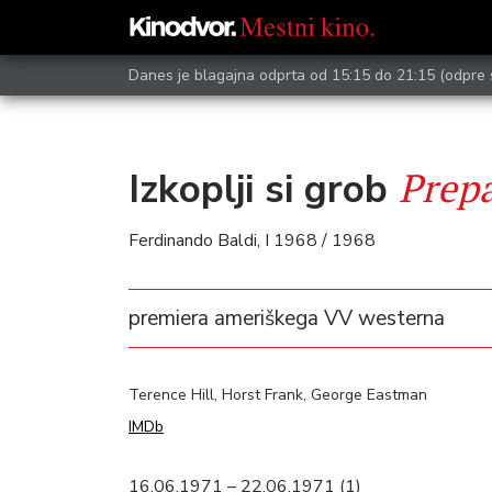
Danes je blagajna odprta od 15:15 do 21:15
(odpre 
Prepa
Izkoplji si grob
Ferdinando Baldi, I 1968 / 1968
premiera ameriškega VV westerna
Terence Hill, Horst Frank, George Eastman
IMDb
16.06.1971 – 22.06.1971 (1)