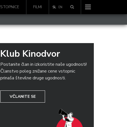
VSTOPNICE
FILMI
SL
EN
Klub Kinodvor
Postanite član in izkoristite naše ugodnosti!
Članstvo poleg znižane cene vstopnic
prinaša številne druge ugodnosti.
VČLANITE SE