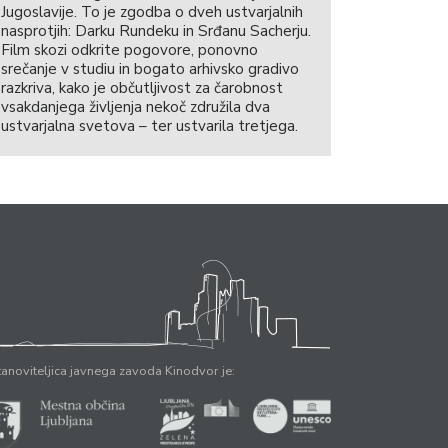
Jugoslavije. To je zgodba o dveh ustvarjalnih
nasprotjih: Darku Rundeku in Srđanu Sacherju.
Film skozi odkrite pogovore, ponovno
srečanje v studiu in bogato arhivsko gradivo
razkriva, kako je občutljivost za čarobnost
vsakdanjega življenja nekoč združila dva
ustvarjalna svetova – ter ustvarila tretjega.
anoviteljica javnega zavoda Kinodvor je: