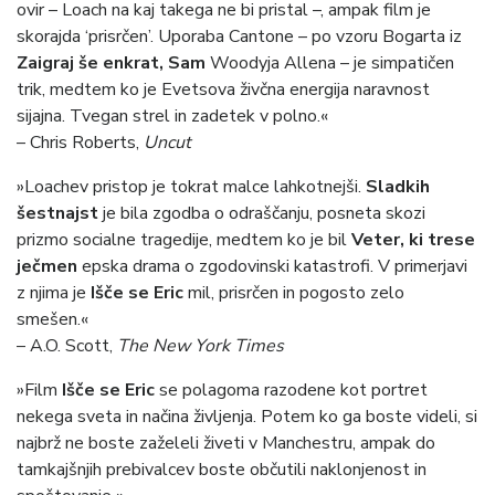
ovir – Loach na kaj takega ne bi pristal –, ampak film je
skorajda ‘prisrčen’. Uporaba Cantone – po vzoru Bogarta iz
Zaigraj še enkrat, Sam
Woodyja Allena – je simpatičen
trik, medtem ko je Evetsova živčna energija naravnost
sijajna. Tvegan strel in zadetek v polno.«
– Chris Roberts,
Uncut
»Loachev pristop je tokrat malce lahkotnejši.
Sladkih
šestnajst
je bila zgodba o odraščanju, posneta skozi
prizmo socialne tragedije, medtem ko je bil
Veter, ki trese
ječmen
epska drama o zgodovinski katastrofi. V primerjavi
z njima je
Išče se Eric
mil, prisrčen in pogosto zelo
smešen.«
– A.O. Scott,
The New York Times
»Film
Išče se Eric
se polagoma razodene kot portret
nekega sveta in načina življenja. Potem ko ga boste videli, si
najbrž ne boste zaželeli živeti v Manchestru, ampak do
tamkajšnjih prebivalcev boste občutili naklonjenost in