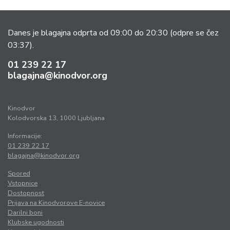
Danes je blagajna odprta od 09:00 do 20:30
(odpre se čez
03:37).
01 239 22 17
blagajna@kinodvor.org
Kinodvor
Kolodvorska 13, 1000 Ljubljana
Informacije:
01 239 22 17
blagajna@kinodvor.org
Spored
Vstopnice
Dostopnost
Prijava na Kinodvorove E-novice
Darilni boni
Klubske ugodnosti