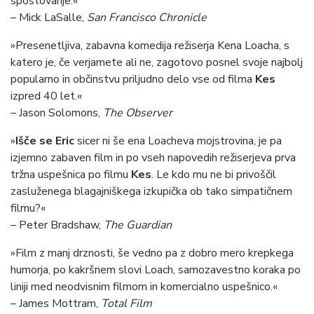
spoštovanje.«
– Mick LaSalle,
San Francisco Chronicle
»Presenetljiva, zabavna komedija režiserja Kena Loacha, s
katero je, če verjamete ali ne, zagotovo posnel svoje najbolj
popularno in občinstvu priljudno delo vse od filma
Kes
izpred 40 let.«
– Jason Solomons,
The Observer
»
Išče se Eric
sicer ni še ena Loacheva mojstrovina, je pa
izjemno zabaven film in po vseh napovedih režiserjeva prva
tržna uspešnica po filmu
Kes
. Le kdo mu ne bi privoščil
zasluženega blagajniškega izkupička ob tako simpatičnem
filmu?«
– Peter Bradshaw,
The Guardian
»Film z manj drznosti, še vedno pa z dobro mero krepkega
humorja, po kakršnem slovi Loach, samozavestno koraka po
liniji med neodvisnim filmom in komercialno uspešnico.«
– James Mottram,
Total Film