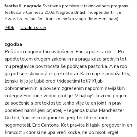
festivali, nagrade
Svetovna premiera v tekmovalnem programu
festivala v Cannesu 2009. Nagrada British Independent Film
Award za najboljšo stransko moško vlogo (John Henshaw).
IMDb
Uradna stran
zgodba
Poštar in nogometni navdušenec Eric si polzi iz rok … Po
spodletelem drugem zakonu in na pragu krize srednjih let
mu preglavice povzročata še podivjana pastorka. A na rob
ga potisne skrivnost iz preteklosti. Kako naj se približa Lily,
ženski, ki jo je ljubil pred tridesetimi leti? Kljub
dobronamernim, a povsem zgrešenim naporom navijaških
kolegov Eric tone vedno globlje. V najhujši krizi mu pogum
za soočenje s preteklostjo lahko vlije le en joint in prav
poseben namišljeni prijatelj – legenda kluba Manchester
United, francoski nogometni genij ter filozof med
nogometaši, Eric Cantona. Kot pravita kitajski pregovor in en
Francoz: »Kdor si ne upa vreči kocke, ne bo nikoli vrgel