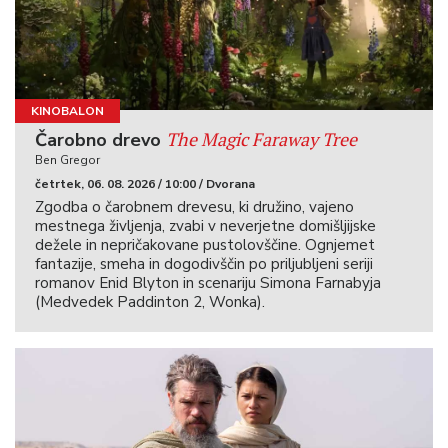
KINOBALON
The Magic Faraway Tree
Čarobno drevo
Ben Gregor
četrtek, 06. 08. 2026 / 10:00 / Dvorana
Zgodba o čarobnem drevesu, ki družino, vajeno
mestnega življenja, zvabi v neverjetne domišljijske
dežele in nepričakovane pustolovščine. Ognjemet
fantazije, smeha in dogodivščin po priljubljeni seriji
romanov Enid Blyton in scenariju Simona Farnabyja
(Medvedek Paddinton 2, Wonka).