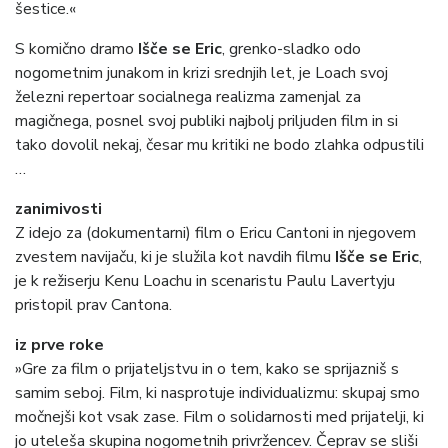
šestice.«
S komično dramo
Išče se Eric
, grenko-sladko odo
nogometnim junakom in krizi srednjih let, je Loach svoj
železni repertoar socialnega realizma zamenjal za
magičnega, posnel svoj publiki najbolj priljuden film in si
tako dovolil nekaj, česar mu kritiki ne bodo zlahka odpustili
…
zanimivosti
Z idejo za (dokumentarni) film o Ericu Cantoni in njegovem
zvestem navijaču, ki je služila kot navdih filmu
Išče se Eric
,
je k režiserju Kenu Loachu in scenaristu Paulu Lavertyju
pristopil prav Cantona.
iz prve roke
»Gre za film o prijateljstvu in o tem, kako se sprijazniš s
samim seboj. Film, ki nasprotuje individualizmu: skupaj smo
močnejši kot vsak zase. Film o solidarnosti med prijatelji, ki
jo uteleša skupina nogometnih privržencev. Čeprav se sliši