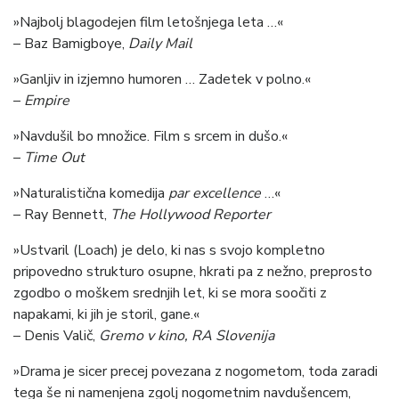
»Najbolj blagodejen film letošnjega leta …«
– Baz Bamigboye,
Daily Mail
»Ganljiv in izjemno humoren … Zadetek v polno.«
–
Empire
»Navdušil bo množice. Film s srcem in dušo.«
–
Time Out
»Naturalistična komedija
par excellence
…«
– Ray Bennett,
The Hollywood Reporter
»Ustvaril (Loach) je delo, ki nas s svojo kompletno
pripovedno strukturo osupne, hkrati pa z nežno, preprosto
zgodbo o moškem srednjih let, ki se mora soočiti z
napakami, ki jih je storil, gane.«
– Denis Valič,
Gremo v kino
, RA Slovenija
»Drama je sicer precej povezana z nogometom, toda zaradi
tega še ni namenjena zgolj nogometnim navdušencem,