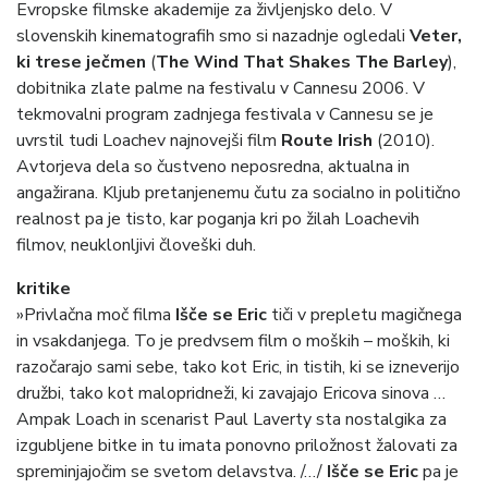
Evropske filmske akademije za življenjsko delo. V
slovenskih kinematografih smo si nazadnje ogledali
Veter,
ki trese ječmen
(
The Wind That Shakes The Barley
),
dobitnika zlate palme na festivalu v Cannesu 2006. V
tekmovalni program zadnjega festivala v Cannesu se je
uvrstil tudi Loachev najnovejši film
Route Irish
(2010).
Avtorjeva dela so čustveno neposredna, aktualna in
angažirana. Kljub pretanjenemu čutu za socialno in politično
realnost pa je tisto, kar poganja kri po žilah Loachevih
filmov, neuklonljivi človeški duh.
kritike
»Privlačna moč filma
Išče se Eric
tiči v prepletu magičnega
in vsakdanjega. To je predvsem film o moških – moških, ki
razočarajo sami sebe, tako kot Eric, in tistih, ki se izneverijo
družbi, tako kot malopridneži, ki zavajajo Ericova sinova …
Ampak Loach in scenarist Paul Laverty sta nostalgika za
izgubljene bitke in tu imata ponovno priložnost žalovati za
spreminjajočim se svetom delavstva. /…/
Išče se Eric
pa je