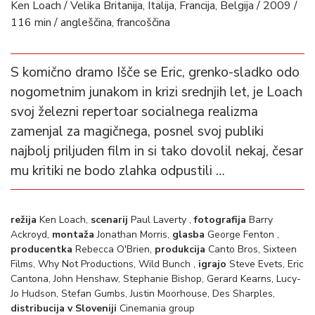
Ken Loach / Velika Britanija, Italija, Francija, Belgija / 2009 /
116 min / angleščina, francoščina
S komično dramo Išče se Eric, grenko-sladko odo
nogometnim junakom in krizi srednjih let, je Loach
svoj železni repertoar socialnega realizma
zamenjal za magičnega, posnel svoj publiki
najbolj priljuden film in si tako dovolil nekaj, česar
mu kritiki ne bodo zlahka odpustili …
režija
Ken Loach,
scenarij
Paul Laverty ,
fotografija
Barry
Ackroyd,
montaža
Jonathan Morris,
glasba
George Fenton ,
producentka
Rebecca O'Brien,
produkcija
Canto Bros, Sixteen
Films, Why Not Productions, Wild Bunch ,
igrajo
Steve Evets, Eric
Cantona, John Henshaw, Stephanie Bishop, Gerard Kearns, Lucy-
Jo Hudson, Stefan Gumbs, Justin Moorhouse, Des Sharples,
distribucija v Sloveniji
Cinemania group