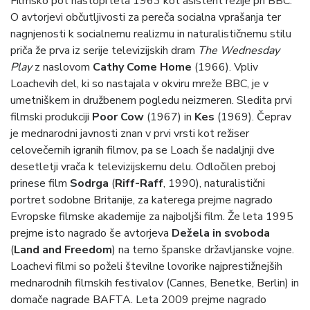
Filmsko pot nastopi leta 1963 kot asistent režije pri BBC.
O avtorjevi občutljivosti za pereča socialna vprašanja ter
nagnjenosti k socialnemu realizmu in naturalističnemu stilu
priča že prva iz serije televizijskih dram
The Wednesday
Play
z naslovom
Cathy Come Home
(1966). Vpliv
Loachevih del, ki so nastajala v okviru mreže BBC, je v
umetniškem in družbenem pogledu neizmeren. Sledita prvi
filmski produkciji
Poor Cow
(1967) in
Kes
(1969). Čeprav
je mednarodni javnosti znan v prvi vrsti kot režiser
celovečernih igranih filmov, pa se Loach še nadaljnji dve
desetletji vrača k televizijskemu delu. Odločilen preboj
prinese film
Sodrga
(
Riff-Raff
, 1990), naturalistični
portret sodobne Britanije, za katerega prejme nagrado
Evropske filmske akademije za najboljši film. Že leta 1995
prejme isto nagrado še avtorjeva
Dežela in svoboda
(
Land and Freedom
) na temo španske državljanske vojne.
Loachevi filmi so poželi številne lovorike najprestižnejših
mednarodnih filmskih festivalov (Cannes, Benetke, Berlin) in
domače nagrade BAFTA. Leta 2009 prejme nagrado