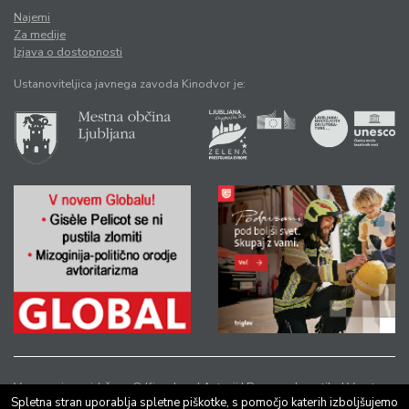
Najemi
Za medije
Izjava o dostopnosti
Ustanoviteljica javnega zavoda Kinodvor je:
Vse pravice pridržane © Kinodvor |
Avtorji
|
Pravno obvestilo
|
Varstvo
Spletna stran uporablja spletne piškotke, s pomočjo katerih izboljšujemo