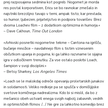
prej razposajena sedmina kot pogreb. Nogomet je morda
res postal korporativen, Ericu se bo ravnokar zmešalo in
najstniki brezciljno tavajo v temi, ampak tisto, kar prevlada,
so humor, ljubezen, prijateljstvo in podpora tovarišev. Brez
dvoma Loachev film – z dodatkom optimizma in humorja.«
– Dave Calhoun,
Time Out London
»Arhivski posnetki nogometne tekme – Cantona na igrišču,
bučanje množice – navdahnejo film s tistim vznesenim
občutkom upanja in poguma, ki ga lahko razvname le sijajna
igra v odločilnem trenutku. Za vse ostalo poskrbi Loach,
šampion v svoji disciplini.«
– Betsy Sharkey,
Los Angeles Times
»Loach se le malokdaj odreče opevanju proletarskih junakov
in solidarnosti. Veliko redkeje pa se spušča v domišljijske
svetove komičnega nadrealizma. Kdo bi si mislil, da bo z
mešanico obeh ustvaril enega svojih najbolj zabavnih, vedrih
in optimističnih filmov. /…/ Ne gre za lahkotno komedijo brez