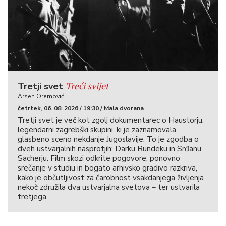
Treći svijet
Tretji svet
Arsen Oremović
četrtek, 06. 08. 2026 / 19:30 / Mala dvorana
Tretji svet je več kot zgolj dokumentarec o Haustorju,
legendarni zagrebški skupini, ki je zaznamovala
glasbeno sceno nekdanje Jugoslavije. To je zgodba o
dveh ustvarjalnih nasprotjih: Darku Rundeku in Srđanu
Sacherju. Film skozi odkrite pogovore, ponovno
srečanje v studiu in bogato arhivsko gradivo razkriva,
kako je občutljivost za čarobnost vsakdanjega življenja
nekoč združila dva ustvarjalna svetova – ter ustvarila
tretjega.