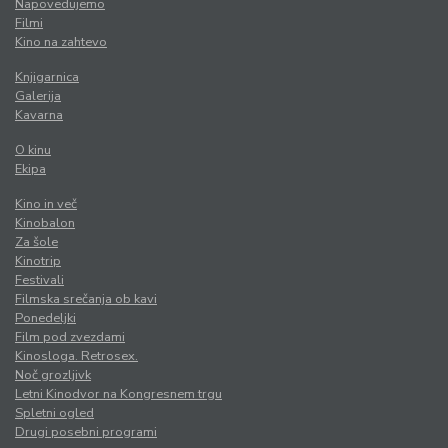
Napovedujemo
Filmi
Kino na zahtevo
Knjigarnica
Galerija
Kavarna
O kinu
Ekipa
Kino in več
Kinobalon
Za šole
Kinotrip
Festivali
Filmska srečanja ob kavi
Ponedeljki
Film pod zvezdami
Kinosloga. Retrosex.
Noč grozljivk
Letni Kinodvor na Kongresnem trgu
Spletni ogled
Drugi posebni programi