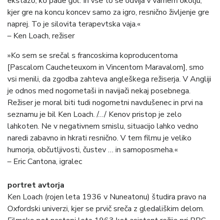
ekstazo, ko pade gol. In vse to se odvija v varnem okolju,
kjer gre na koncu koncev samo za igro, resnično življenje gre
naprej. To je silovita terapevtska vaja.«
– Ken Loach, režiser
»Ko sem se srečal s francoskima koproducentoma
[Pascalom Caucheteuxom in Vincentom Maravalom], smo
vsi menili, da zgodba zahteva angleškega režiserja. V Angliji
je odnos med nogometaši in navijači nekaj posebnega.
Režiser je moral biti tudi nogometni navdušenec in prvi na
seznamu je bil Ken Loach. /…/ Kenov pristop je zelo
lahkoten. Ne v negativnem smislu, situacijo lahko vedno
naredi zabavno in hkrati resnično. V tem filmu je veliko
humorja, občutljivosti, čustev … in samoposmeha.«
– Eric Cantona, igralec
portret avtorja
Ken Loach (rojen leta 1936 v Nuneatonu) študira pravo na
Oxfordski univerzi, kjer se prvič sreča z gledališkim delom.