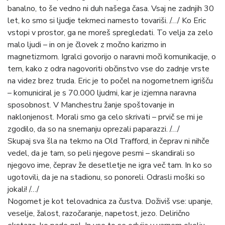
banalno, to še vedno ni duh našega časa. Vsaj ne zadnjih 30
let, ko smo si ljudje tekmeci namesto tovariši. /…/ Ko Eric
vstopi v prostor, ga ne moreš spregledati. To velja za zelo
malo ljudi – in on je človek z močno karizmo in
magnetizmom. Igralci govorijo o naravni moči komunikacije, o
tem, kako z odra nagovoriti občinstvo vse do zadnje vrste
na videz brez truda. Eric je to počel na nogometnem igrišču
– komuniciral je s 70.000 ljudmi, kar je izjemna naravna
sposobnost. V Manchestru žanje spoštovanje in
naklonjenost. Morali smo ga celo skrivati – prvič se mi je
zgodilo, da so na snemanju oprezali paparazzi. /…/
Skupaj sva šla na tekmo na Old Trafford, in čeprav ni nihče
vedel, da je tam, so peli njegove pesmi – skandirali so
njegovo ime, čeprav že desetletje ne igra več tam. In ko so
ugotovili, da je na stadionu, so ponoreli. Odrasli moški so
jokali! /…/
Nogomet je kot telovadnica za čustva. Doživiš vse: upanje,
veselje, žalost, razočaranje, napetost, jezo. Delirično