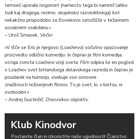
temveč uporabi nogomet (namesto tega bi namreč lahko
tudi kaj drugega, recimo, skupinsko razvedrilnega) kot
nekakšno prispodobo za človekovo zatočišče v težavnem
socialnem vsakdanu.«
– Uroš Smasek,
Večer
»V Išče se Eric je njegovo (Loachevo) sočutno opazovanje
proizvedlo odlično komedijo. In čeprav je film komedija,
ostaja zvesta Loachevi viziji sveta. Film odpira še en pogled
v Loachev svet britanskega delavskega razreda in čeprav je
poudarek na humorju, vsebuje vse osnovne
značilnosti režiserjevih filmov. To je svet, ki, v bistvu, ni
svoboden.«
– Andrej Gustinčič,
Dnevnikov objektiv
Klub Kinodvor
Postanite član in izkoristite naše ugodnosti! Članstvo