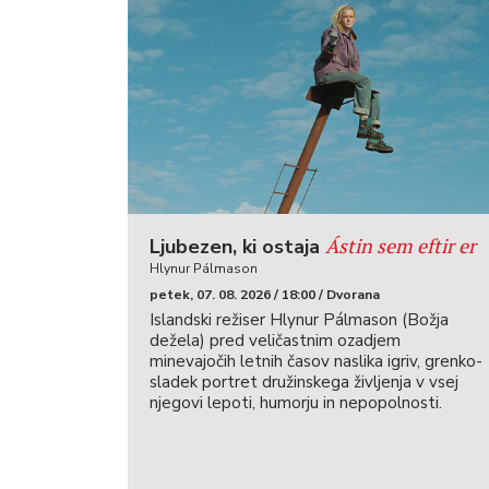
Ástin sem eftir er
Ljubezen, ki ostaja
Hlynur Pálmason
petek, 07. 08. 2026 / 18:00 / Dvorana
Islandski režiser Hlynur Pálmason (Božja
dežela) pred veličastnim ozadjem
minevajočih letnih časov naslika igriv, grenko-
sladek portret družinskega življenja v vsej
njegovi lepoti, humorju in nepopolnosti.