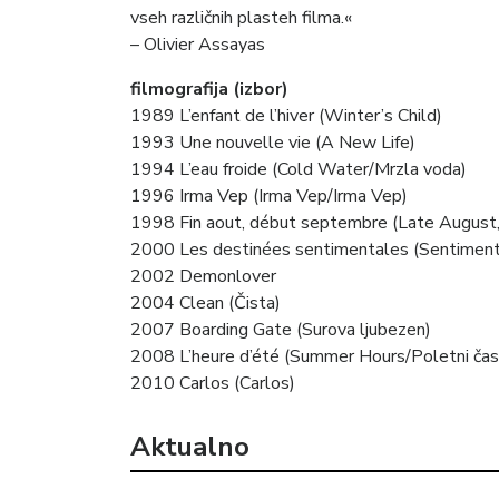
vseh različnih plasteh filma.«
– Olivier Assayas
filmografija (izbor)
1989 L’enfant de l’hiver (Winter’s Child)
1993 Une nouvelle vie (A New Life)
1994 L’eau froide (Cold Water/Mrzla voda)
1996 Irma Vep (Irma Vep/Irma Vep)
1998 Fin aout, début septembre (Late August
2000 Les destinées sentimentales (Sentiment
2002 Demonlover
2004 Clean (Čista)
2007 Boarding Gate (Surova ljubezen)
2008 L’heure d’été (Summer Hours/Poletni čas
2010 Carlos (Carlos)
Aktualno