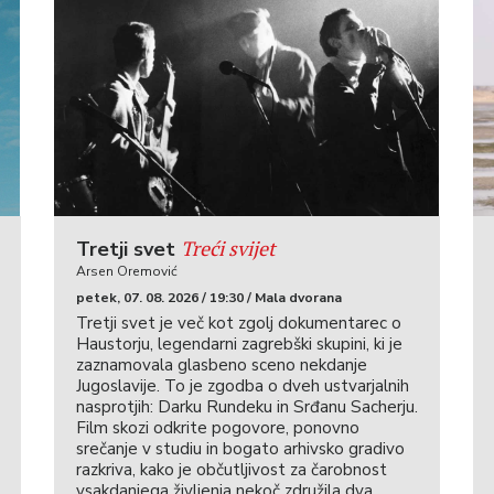
Treći svijet
Tretji svet
Arsen Oremović
petek, 07. 08. 2026 / 19:30 / Mala dvorana
Tretji svet je več kot zgolj dokumentarec o
Haustorju, legendarni zagrebški skupini, ki je
zaznamovala glasbeno sceno nekdanje
Jugoslavije. To je zgodba o dveh ustvarjalnih
nasprotjih: Darku Rundeku in Srđanu Sacherju.
Film skozi odkrite pogovore, ponovno
srečanje v studiu in bogato arhivsko gradivo
razkriva, kako je občutljivost za čarobnost
vsakdanjega življenja nekoč združila dva