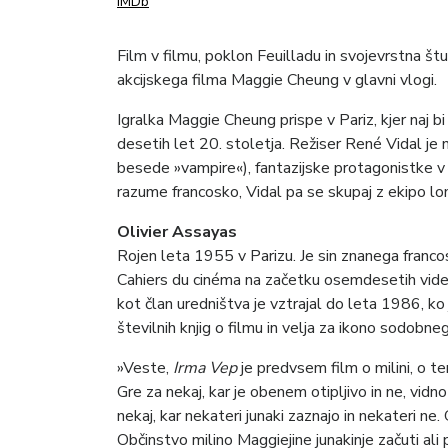
IMDb
Film v filmu, poklon Feuilladu in svojevrstna š
akcijskega filma Maggie Cheung v glavni vlogi.
Igralka Maggie Cheung prispe v Pariz, kjer naj bi
desetih let 20. stoletja. Režiser René Vidal je 
besede »vampire«), fantazijske protagonistke v 
razume francosko, Vidal pa se skupaj z ekipo lo
Olivier Assayas
Rojen leta 1955 v Parizu. Je sin znanega franc
Cahiers du cinéma na začetku osemdesetih videli
kot član uredništva je vztrajal do leta 1986, k
številnih knjig o filmu in velja za ikono sodobne
»Veste,
Irma Vep
je predvsem film o milini, o t
Gre za nekaj, kar je obenem otipljivo in ne, vidn
nekaj, kar nekateri junaki zaznajo in nekateri ne. G
Občinstvo milino Maggiejine junakinje začuti ali