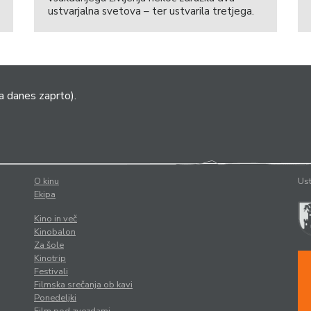
ustvarjalna svetova – ter ustvarila tretjega.
a danes zaprto).
O kinu
Ust
Ekipa
Kino in več
Kinobalon
Za šole
Kinotrip
Festivali
Filmska srečanja ob kavi
Ponedeljki