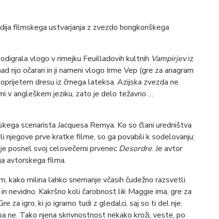
tudija filmskega ustvarjanja z zvezdo hongkonškega
 odigrala vlogo v rimejku Feuilladovih kultnih
Vampirjev
iz
nad njo očaran in ji nameni vlogo Irme Vep (gre za anagram
oprijetem dresu iz črnega lateksa. Azijska zvezda ne
mi v angleškem jeziku, zato je delo težavno …
oskega scenarista Jacquesa Remya. Ko so člani uredništva
 njegove prve kratke filme, so ga povabili k sodelovanju;
o je posnel svoj celovečerni prvenec
Desordre
. Je avtor
ga avtorskega filma.
em, kako milina lahko snemanje včasih čudežno razsvetli.
o in nevidno. Kakršno koli čarobnost lik Maggie ima, gre za
re za igro, ki jo igramo tudi z gledalci, saj so ti del nje.
 pa ne. Tako njena skrivnostnost nekako kroži, veste, po