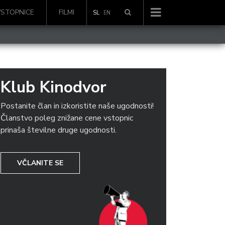
VSTOPNICE
FILMI
SL
EN
Klub Kinodvor
Postanite član in izkoristite naše ugodnosti!
Članstvo poleg znižane cene vstopnic
prinaša številne druge ugodnosti.
VČLANITE SE