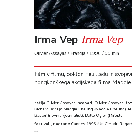
Irma Vep
Irma Vep
Olivier Assayas / Francija / 1996 / 99 min
Film v filmu, poklon Feuilladu in svojev
hongkonškega akcijskega filma Maggie 
režija
Olivier Assayas,
scenarij
Olivier Assayas,
fo
Richard,
igrajo
Maggie Cheung (Maggie Cheung), Jean
Basler (novinar/journalist), Bulle Ogier (Mireille)
festivali, nagrade
Cannes 1996 (Un Certain Regard