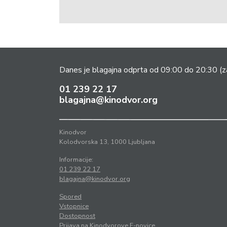
Danes je blagajna odprta od 09:00 do 20:30
(z
01 239 22 17
blagajna@kinodvor.org
Kinodvor
Kolodvorska 13, 1000 Ljubljana
Informacije:
01 239 22 17
blagajna@kinodvor.org
Spored
Vstopnice
Dostopnost
Prijava na Kinodvorove E-novice