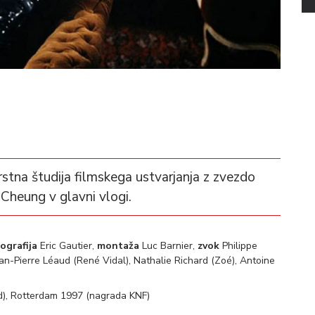
rstna študija filmskega ustvarjanja z zvezdo
Cheung v glavni vlogi.
tografija
Eric Gautier,
montaža
Luc Barnier,
zvok
Philippe
-Pierre Léaud (René Vidal), Nathalie Richard (Zoé), Antoine
), Rotterdam 1997 (nagrada KNF)