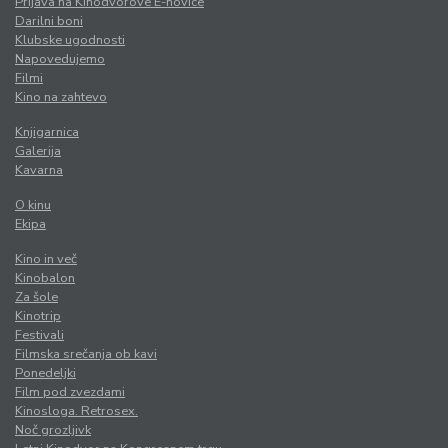
Prijava na Kinodvorove E-novice
Darilni boni
Klubske ugodnosti
Napovedujemo
Filmi
Kino na zahtevo
Knjigarnica
Galerija
Kavarna
O kinu
Ekipa
Kino in več
Kinobalon
Za šole
Kinotrip
Festivali
Filmska srečanja ob kavi
Ponedeljki
Film pod zvezdami
Kinosloga. Retrosex.
Noč grozljivk