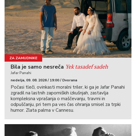
ZA ZAMUDNIKE
Yek tasadef sadeh
Bila je samo nesreča
Jafar Panahi
nedelja, 09. 08. 2026 / 19:00 / Dvorana
Počasi tleči, ovinkasti moralni triler, ki ga je Jafar Panahi
zgradil na lastnih zaporniških izkušnjah, zastavlja
kompleksna vprašanja o maščevanju, travmi in
odpuščanju, pri tem pa ves čas ohranja smisel za trpki
humor. Zlata palma v Cannesu.