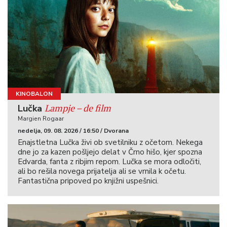
KINOBALON
Lampje – de film
Lučka
Margien Rogaar
nedelja, 09. 08. 2026 / 16:50 / Dvorana
Enajstletna Lučka živi ob svetilniku z očetom. Nekega
dne jo za kazen pošljejo delat v Črno hišo, kjer spozna
Edvarda, fanta z ribjim repom. Lučka se mora odločiti,
ali bo rešila novega prijatelja ali se vrnila k očetu.
Fantastična pripoved po knjižni uspešnici.