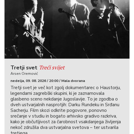
Treći svijet
Tretji svet
Arsen Oremović
nedelja, 09. 08. 2026 / 20:00 / Mala dvorana
Tretji svet je več kot zgolj dokumentarec o Haustorju,
legendarni zagrebški skupini, ki je zaznamovala
glasbeno sceno nekdanje Jugoslavije. To je zgodba o
dveh ustvarjalnih nasprotjih: Darku Rundeku in Srđanu
Sacherju. Film skozi odkrite pogovore, ponovno
srečanje v studiu in bogato arhivsko gradivo razkriva,
kako je občutljivost za čarobnost vsakdanjega življenja
nekoč združila dva ustvarjalna svetova – ter ustvarila
tretjega.