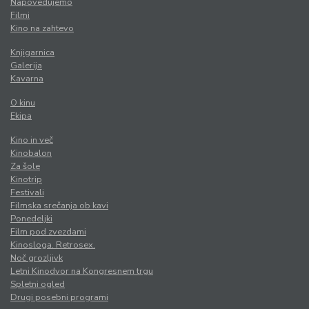
Napovedujemo
Filmi
Kino na zahtevo
Knjigarnica
Galerija
Kavarna
O kinu
Ekipa
Kino in več
Kinobalon
Za šole
Kinotrip
Festivali
Filmska srečanja ob kavi
Ponedeljki
Film pod zvezdami
Kinosloga. Retrosex.
Noč grozljivk
Letni Kinodvor na Kongresnem trgu
Spletni ogled
Drugi posebni programi