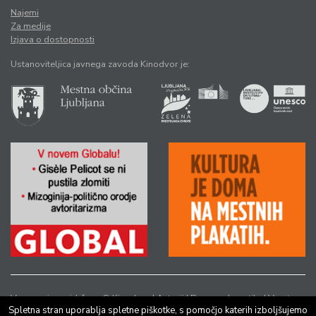
Najemi
Za medije
Izjava o dostopnosti
Ustanoviteljica javnega zavoda Kinodvor je:
Vse pravice pridržane © Kinodvor |
Avtorji
|
Pravno obvestilo
|
Varstvo
Spletna stran uporablja spletne piškotke, s pomočjo katerih izboljšujemo
osebnih podatkov