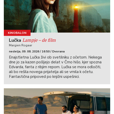
KINOBALON
Lampje – de film
Lučka
Margien Rogaar
nedelja, 09. 08. 2026 / 16:50 / Dvorana
Enajstletna Lučka živi ob svetilniku z očetom. Nekega
dne jo za kazen pošljejo delat v Črno hišo, kjer spozna
Edvarda, fanta z ribjim repom. Lučka se mora odločiti,
ali bo rešila novega prijatelja ali se vrnila k očetu.
Fantastična pripoved po knjižni uspešnici.