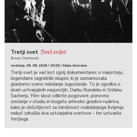
Treći svijet
Tretji svet
Arsen Oremović
nedelja, 09. 08. 2026 / 20:00 / Mala dvorana
Tretji svet je več kot zgolj dokumentarec o Haustorju,
legendarni zagrebški skupini, ki je zaznamovala
glasbeno sceno nekdanje Jugoslavije. To je zgodba o
dveh ustvarjalnih nasprotjih: Darku Rundeku in Srđanu
Sacherju. Film skozi odkrite pogovore, ponovno
srečanje v studiu in bogato arhivsko gradivo razkriva,
kako je občutljivost za čarobnost vsakdanjega življenja
nekoč združila dva ustvarjalna svetova – ter ustvarila
tretjega.