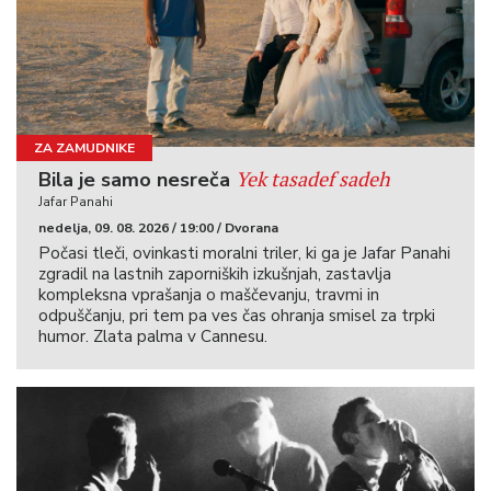
ZA ZAMUDNIKE
Yek tasadef sadeh
Bila je samo nesreča
Jafar Panahi
nedelja, 09. 08. 2026 / 19:00 / Dvorana
Počasi tleči, ovinkasti moralni triler, ki ga je Jafar Panahi
zgradil na lastnih zaporniških izkušnjah, zastavlja
kompleksna vprašanja o maščevanju, travmi in
odpuščanju, pri tem pa ves čas ohranja smisel za trpki
humor. Zlata palma v Cannesu.