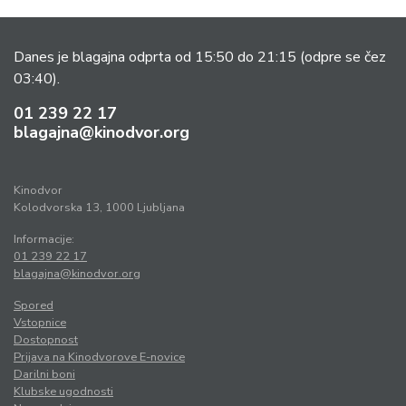
Danes je blagajna odprta od 15:50 do 21:15
(odpre se čez
03:40).
01 239 22 17
blagajna@kinodvor.org
Kinodvor
Kolodvorska 13, 1000 Ljubljana
Informacije:
01 239 22 17
blagajna@kinodvor.org
Spored
Vstopnice
Dostopnost
Prijava na Kinodvorove E-novice
Darilni boni
Klubske ugodnosti