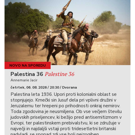
NOVO NA SPOREDU
Palestine 36
Palestina 36
Annemarie Jacir
četrtek, 06. 08. 2026 / 20:30 / Dvorana
Palestina leta 1936. Upori proti kolonialni oblast se
stopnjujejo. Kmečki sin Jusuf dela pri vplivni družini v
Jeruzalemu ter hrepeni po prihodnosti onkraj nemirov.
Toda zgodovina je neusmiljena. Ob vse večjem številu
judovskih priseljencev, ki bežijo pred antisemitizmom v
Evropi, ter palestinskem prebivalstvu, ki se združuje v
največji in najdaljši vstaji proti tridesetletni britanski
nadvladi, se spopad zdi vse bolj neizogiben.