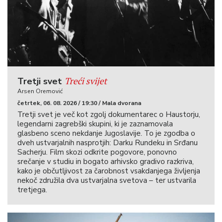
Treći svijet
Tretji svet
Arsen Oremović
četrtek, 06. 08. 2026 / 19:30 / Mala dvorana
Tretji svet je več kot zgolj dokumentarec o Haustorju,
legendarni zagrebški skupini, ki je zaznamovala
glasbeno sceno nekdanje Jugoslavije. To je zgodba o
dveh ustvarjalnih nasprotjih: Darku Rundeku in Srđanu
Sacherju. Film skozi odkrite pogovore, ponovno
srečanje v studiu in bogato arhivsko gradivo razkriva,
kako je občutljivost za čarobnost vsakdanjega življenja
nekoč združila dva ustvarjalna svetova – ter ustvarila
tretjega.