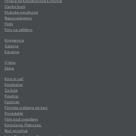
Prijava na Kinodvorove E-novice
Darilni boni
Klubske ugodnosti
Napovedujemo
Filmi
Kino na zahtevo
Knjigarnica
Galerija
Kavarna
O kinu
Ekipa
Kino in več
Kinobalon
Za šole
Kinotrip
Festivali
Filmska srečanja ob kavi
Ponedeljki
Film pod zvezdami
Kinosloga. Retrosex.
Noč grozljivk