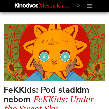
FeKKids: Pod sladkim
FeKKids: Under
nebom
the Sweet Sky