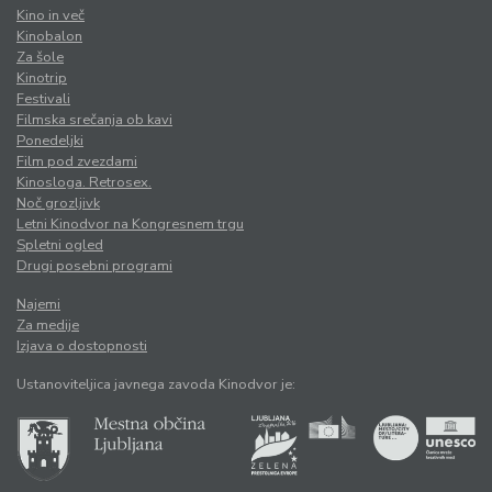
Kino in več
Kinobalon
Za šole
Kinotrip
Festivali
Filmska srečanja ob kavi
Ponedeljki
Film pod zvezdami
Kinosloga. Retrosex.
Noč grozljivk
Letni Kinodvor na Kongresnem trgu
Spletni ogled
Drugi posebni programi
Najemi
Za medije
Izjava o dostopnosti
Ustanoviteljica javnega zavoda Kinodvor je: