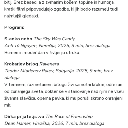
bitij. Brez besed, a z zvrhanim košem topline in humorja,
kratki filmi pripovedujejo zgodbe, ki jih bodo razumeli tudi
najmlajši gledalci.
Program:
Sladko nebo
The Sky Was Candy
Anh Tú Nguyen, Nemčija, 2025, 3 min, brez dialoga
Rumen in moder dan v življenju otroka.
Krokarjev brlog
Ravenera
Teodor Mladenov Ralev, Bolgarija, 2025, 9 min, brez
dialoga
V temnem, razmetanem brlogu živi samotni krokar, odrezan
od zunanjega sveta, dokler se v stanovanje nad njim ne vseli
živahna slavčica, operna pevka, ki mu poruši skrbno ohranjeni
mir.
Dirka prijateljstva
The Race of Friendship
Dean Hamer, Hrvaška, 2026, 7 min, brez dialoga