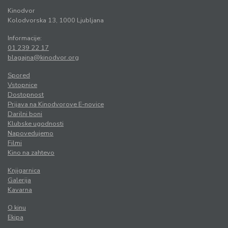
Kinodvor
Kolodvorska 13, 1000 Ljubljana
Informacije:
01 239 22 17
blagajna@kinodvor.org
Spored
Vstopnice
Dostopnost
Prijava na Kinodvorove E-novice
Darilni boni
Klubske ugodnosti
Napovedujemo
Filmi
Kino na zahtevo
Knjigarnica
Galerija
Kavarna
O kinu
Ekipa