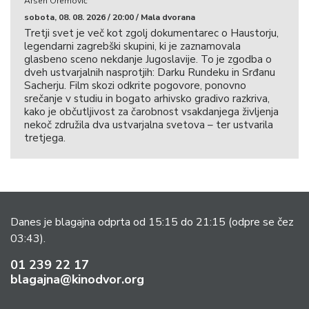
Arsen Oremović
sobota, 08. 08. 2026 / 20:00 / Mala dvorana
Tretji svet je več kot zgolj dokumentarec o Haustorju,
legendarni zagrebški skupini, ki je zaznamovala
glasbeno sceno nekdanje Jugoslavije. To je zgodba o
dveh ustvarjalnih nasprotjih: Darku Rundeku in Srđanu
Sacherju. Film skozi odkrite pogovore, ponovno
srečanje v studiu in bogato arhivsko gradivo razkriva,
kako je občutljivost za čarobnost vsakdanjega življenja
nekoč združila dva ustvarjalna svetova – ter ustvarila
tretjega.
Danes je blagajna odprta od 15:15 do 21:15
(odpre se čez
03:43).
01 239 22 17
blagajna@kinodvor.org