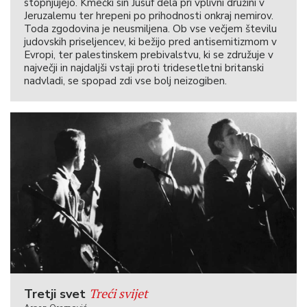
stopnjujejo. Kmečki sin Jusuf dela pri vplivni družini v
Jeruzalemu ter hrepeni po prihodnosti onkraj nemirov.
Toda zgodovina je neusmiljena. Ob vse večjem številu
judovskih priseljencev, ki bežijo pred antisemitizmom v
Evropi, ter palestinskem prebivalstvu, ki se združuje v
največji in najdaljši vstaji proti tridesetletni britanski
nadvladi, se spopad zdi vse bolj neizogiben.
Treći svijet
Tretji svet