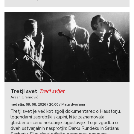
Treći svijet
Tretji svet
Arsen Oremović
nedelja, 09. 08. 2026 / 20:00 / Mala dvorana
Tretji svet je več kot zgolj dokumentarec o Haustorju,
legendarni zagrebški skupini, ki je zaznamovala
glasbeno sceno nekdanje Jugoslavije. To je zgodba o
dveh ustvarjalnih nasprotjih: Darku Rundeku in Srđanu