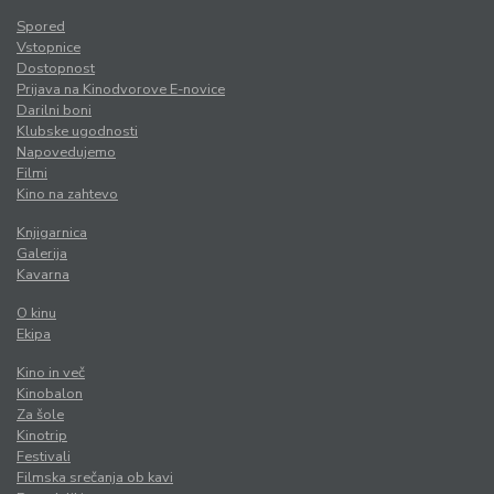
Spored
Vstopnice
Dostopnost
Prijava na Kinodvorove E-novice
Darilni boni
Klubske ugodnosti
Napovedujemo
Filmi
Kino na zahtevo
Knjigarnica
Galerija
Kavarna
O kinu
Ekipa
Kino in več
Kinobalon
Za šole
Kinotrip
Festivali
Filmska srečanja ob kavi