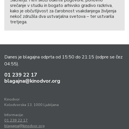
Sacherju. Film skozi odkrite pogovore, ponovno
srečanje v studiu in bogato arhivsko gradivo razkriva,
kako je občutljivost za čarobnost vsakdanjega življenja
nekoč združila dva ustvarjalna svetova – ter ustvarila
tretjega.
Danes je blagajna odprta od 15:50 do 21:15
(odpre se čez
04:55).
01 239 22 17
blagajna@kinodvor.org
Kinodvor
Kolodvorska 13, 1000 Ljubljana
Informacije:
01 239 22 17
blagajna@kinodvor.org