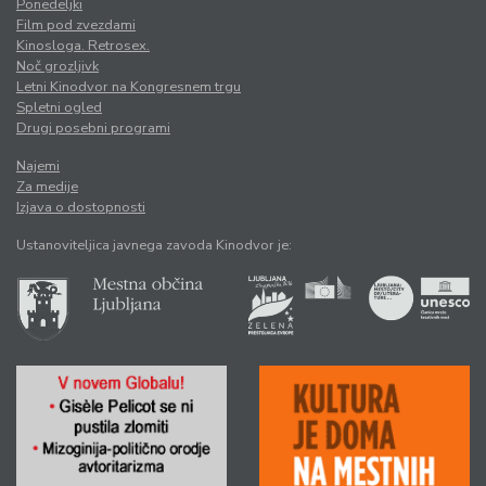
Ponedeljki
Film pod zvezdami
Kinosloga. Retrosex.
Noč grozljivk
Letni Kinodvor na Kongresnem trgu
Spletni ogled
Drugi posebni programi
Najemi
Za medije
Izjava o dostopnosti
Ustanoviteljica javnega zavoda Kinodvor je: