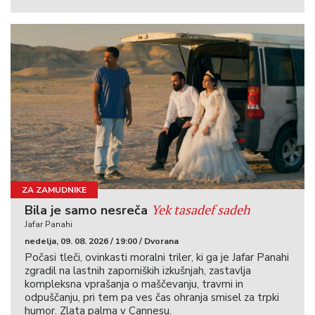
ZA ZAMUDNIKE
Yek tasadef sadeh
Bila je samo nesreča
Jafar Panahi
nedelja, 09. 08. 2026 / 19:00 / Dvorana
Počasi tleči, ovinkasti moralni triler, ki ga je Jafar Panahi
zgradil na lastnih zaporniških izkušnjah, zastavlja
kompleksna vprašanja o maščevanju, travmi in
odpuščanju, pri tem pa ves čas ohranja smisel za trpki
humor. Zlata palma v Cannesu.