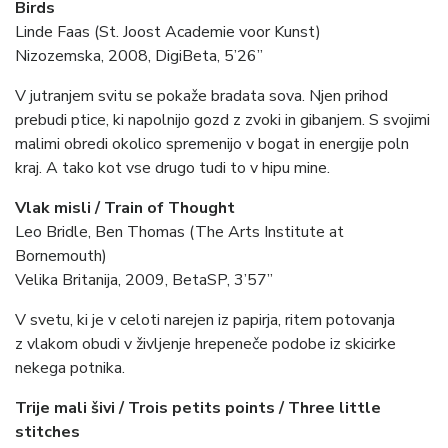
Birds
Linde Faas (St. Joost Academie voor Kunst)
Nizozemska, 2008, DigiBeta, 5’26”
V jutranjem svitu se pokaže bradata sova. Njen prihod
prebudi ptice, ki napolnijo gozd z zvoki in gibanjem. S svojimi
malimi obredi okolico spremenijo v bogat in energije poln
kraj. A tako kot vse drugo tudi to v hipu mine.
Vlak misli / Train of Thought
Leo Bridle, Ben Thomas (The Arts Institute at
Bornemouth)
Velika Britanija, 2009, BetaSP, 3’57”
V svetu, ki je v celoti narejen iz papirja, ritem potovanja
z vlakom obudi v življenje hrepeneče podobe iz skicirke
nekega potnika.
Trije mali šivi / Trois petits points / Three little
stitches