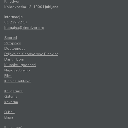
Kinodvor
Kolodvorska 13, 1000 Ljubljana
Informacije:
01 239 22 17
blagajna@kinodvor.org
Spored
Vstopnice
Dostopnost
Prijava na Kinodvorove E-novice
Darilni boni
Klubske ugodnosti
Napovedujemo
Filmi
Kino na zahtevo
Knjigarnica
Galerija
Kavarna
O kinu
Ekipa
Kino in več