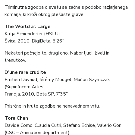
Triminutna zgodba o svetu se začne s podobo razjarjenega
komarja, ki kroži okrog plešaste glave.
The World at Large
Katja Schiendorfer (HSLU)
Švica, 2010, DigiBeta, 5’26’’
Nekateri počnejo to, drugi ono. Nabor ljudi, živali in
trenutkov.
D’une rare crudite
Emilien Davaud, Jérémy Mougel, Marion Szymczak
(Supinfocom Arles)
Francija, 2010, Beta SP, 7’35”
Prisrčne in krute zgodbe na nenavadnem vrtu.
Tora Chan
Davide Como, Claudia Cutri, Stefano Echise, Valerio Gori
(CSC – Animation department)