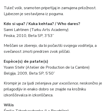
Tuleč volk, sramoten pripetljaj in zamujena priložnost.
Ljubezen je sestavljena iz poguma.
Kdo si upa? / Kuka kehtaa? / Who dares?
Sanni Lahtinen (Turku Arts Academy)
Finska, 2010, Beta SP, 3’53”
Meščani se zberejo, da bi počastili svojega voditelja, a
svečanost zmoti predrzen zvok piščali.
Espèce(s) de patate(s)
Yoann Stehr (Atelier de Production de la Cambre)
Belgija, 2009, Beta SP, 5’50”
Krompir je za ljudi zelenjava
par excellence
, neskončno je
prilagodljiv in enako dobro se znajde na krožniku
izkoriščevalca in izkoriščanca.
Wilis