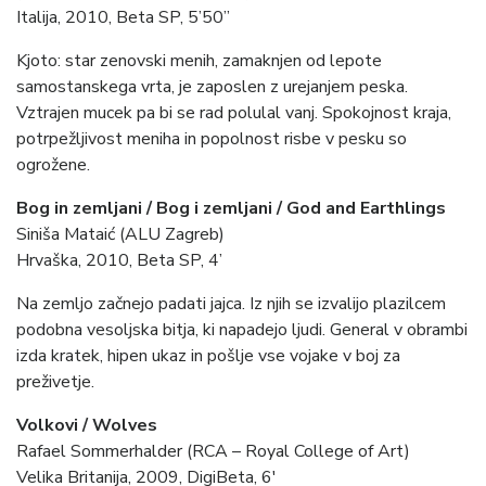
Italija, 2010, Beta SP, 5’50’’
Kjoto: star zenovski menih, zamaknjen od lepote
samostanskega vrta, je zaposlen z urejanjem peska.
Vztrajen mucek pa bi se rad polulal vanj. Spokojnost kraja,
potrpežljivost meniha in popolnost risbe v pesku so
ogrožene.
Bog in zemljani / Bog i zemljani / God and Earthlings
Siniša Mataić (ALU Zagreb)
Hrvaška, 2010, Beta SP, 4’
Na zemljo začnejo padati jajca. Iz njih se izvalijo plazilcem
podobna vesoljska bitja, ki napadejo ljudi. General v obrambi
izda kratek, hipen ukaz in pošlje vse vojake v boj za
preživetje.
Volkovi / Wolves
Rafael Sommerhalder (RCA – Royal College of Art)
Velika Britanija, 2009, DigiBeta, 6′