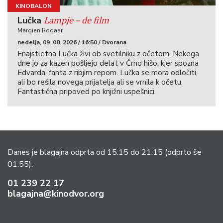
KINOBALON
Lampje – de film
Lučka
Margien Rogaar
nedelja, 09. 08. 2026 / 16:50 / Dvorana
Enajstletna Lučka živi ob svetilniku z očetom. Nekega
dne jo za kazen pošljejo delat v Črno hišo, kjer spozna
Edvarda, fanta z ribjim repom. Lučka se mora odločiti,
ali bo rešila novega prijatelja ali se vrnila k očetu.
Fantastična pripoved po knjižni uspešnici.
Danes je blagajna odprta od 15:15 do 21:15
(odprto še
01:55).
01 239 22 17
blagajna@kinodvor.org