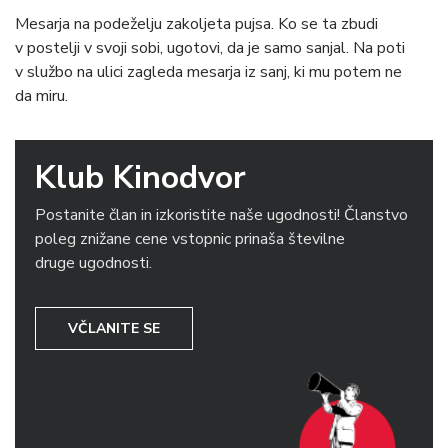
Mesarja na podeželju zakoljeta pujsa. Ko se ta zbudi
v postelji v svoji sobi, ugotovi, da je samo sanjal. Na poti
v službo na ulici zagleda mesarja iz sanj, ki mu potem ne
da miru.
Klub Kinodvor
Postanite član in izkoristite naše ugodnosti! Članstvo
poleg znižane cene vstopnic prinaša številne
druge ugodnosti.
VČLANITE SE