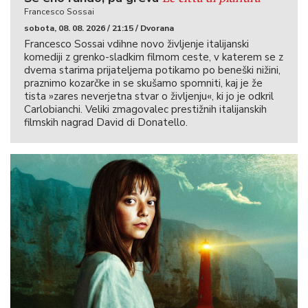
Francesco Sossai
sobota, 08. 08. 2026 / 21:15 / Dvorana
Francesco Sossai vdihne novo življenje italijanski
komediji z grenko-sladkim filmom ceste, v katerem se z
dvema starima prijateljema potikamo po beneški nižini,
praznimo kozarčke in se skušamo spomniti, kaj je že
tista »zares neverjetna stvar o življenju«, ki jo je odkril
Carlobianchi. Veliki zmagovalec prestižnih italijanskih
filmskih nagrad David di Donatello.