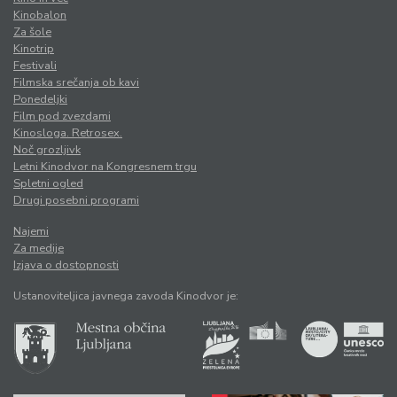
Kinobalon
Za šole
Kinotrip
Festivali
Filmska srečanja ob kavi
Ponedeljki
Film pod zvezdami
Kinosloga. Retrosex.
Noč grozljivk
Letni Kinodvor na Kongresnem trgu
Spletni ogled
Drugi posebni programi
Najemi
Za medije
Izjava o dostopnosti
Ustanoviteljica javnega zavoda Kinodvor je: