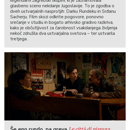
legendarni zagrebški skupini, ki je zaznamovala
glasbeno sceno nekdanje Jugoslavije. To je zgodba o
dveh ustvarjalnih nasprotjih: Darku Rundeku in Srđanu
Sacherju. Film skozi odkrite pogovore, ponovno
srečanje v studiu in bogato arhivsko gradivo razkriva,
kako je občutljivost za čarobnost vsakdanjega življenja
nekoč združila dva ustvarjalna svetova – ter ustvarila
tretjega.
Le città di pianura
Še eno rundo, pa greva