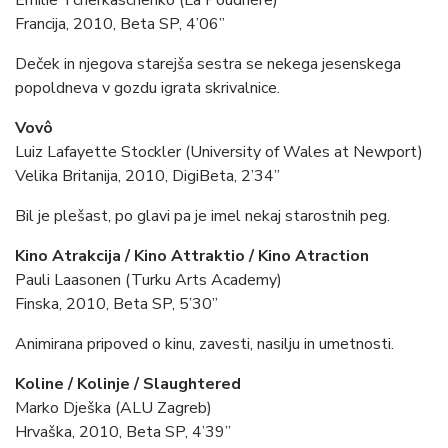
Émilie Tcherkaschenko (La Poudrière)
Francija, 2010, Beta SP, 4’06”
Deček in njegova starejša sestra se nekega jesenskega
popoldneva v gozdu igrata skrivalnice.
Vovô
Luiz Lafayette Stockler (University of Wales at Newport)
Velika Britanija, 2010, DigiBeta, 2’34”
Bil je plešast, po glavi pa je imel nekaj starostnih peg.
Kino Atrakcija / Kino Attraktio / Kino Atraction
Pauli Laasonen (Turku Arts Academy)
Finska, 2010, Beta SP, 5’30”
Animirana pripoved o kinu, zavesti, nasilju in umetnosti.
Koline / Kolinje / Slaughtered
Marko Dješka (ALU Zagreb)
Hrvaška, 2010, Beta SP, 4’39”