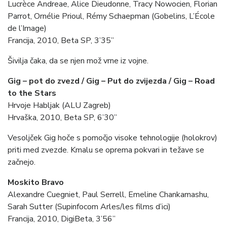
Lucrèce Andreae, Alice Dieudonne, Tracy Nowocien, Florian
Parrot, Ornélie Prioul, Rémy Schaepman (Gobelins, L’École
de l’Image)
Francija, 2010, Beta SP, 3’35”
Šivilja čaka, da se njen mož vrne iz vojne.
Gig – pot do zvezd / Gig – Put do zvijezda / Gig – Road
to the Stars
Hrvoje Habljak (ALU Zagreb)
Hrvaška, 2010, Beta SP, 6’30’’
Vesoljček Gig hoče s pomočjo visoke tehnologije (holokrov)
priti med zvezde. Kmalu se oprema pokvari in težave se
začnejo.
Moskito Bravo
Alexandre Cuegniet, Paul Serrell, Emeline Chankamashu,
Sarah Sutter (Supinfocom Arles/les films d’ici)
Francija, 2010, DigiBeta, 3’56”