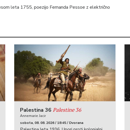
resom leta 1755, poezijo Fernanda Pessoe z električno
Palestine 36
Palestina 36
Annemarie Jacir
sobota, 08. 08. 2026 / 18:45 / Dvorana
Palestina leta 1936. Upori proti kolonialni