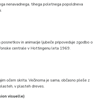
kega nenavadnega, tihega poletnega popoldneva
u.
ih posnetkov in animacije ljubeče pripoveduje zgodbo o
fonske centrale v Hottingenu leta 1969.
jim očem skrita. Večinoma je sama, občasno pleše z
plasteh, v plasteh dreves.
usion visuelle)