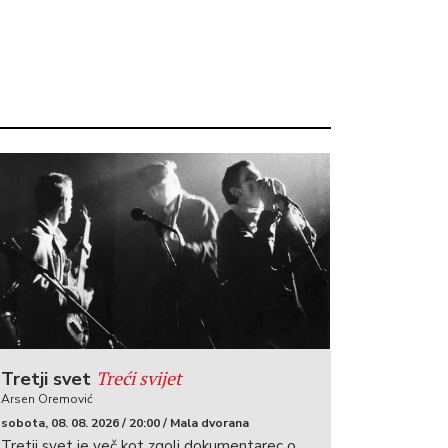
Treći svijet
Tretji svet
Arsen Oremović
sobota, 08. 08. 2026 / 20:00 / Mala dvorana
Tretji svet je več kot zgolj dokumentarec o