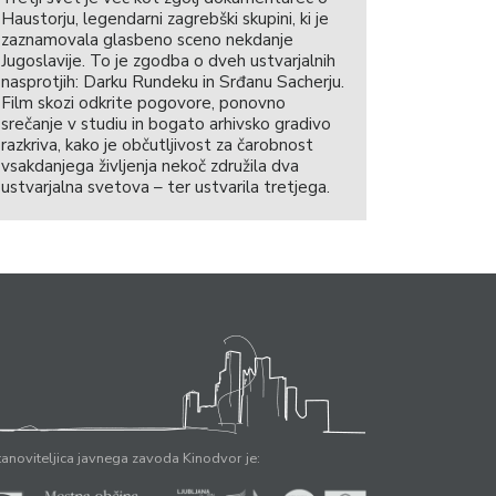
Haustorju, legendarni zagrebški skupini, ki je
zaznamovala glasbeno sceno nekdanje
Jugoslavije. To je zgodba o dveh ustvarjalnih
nasprotjih: Darku Rundeku in Srđanu Sacherju.
Film skozi odkrite pogovore, ponovno
srečanje v studiu in bogato arhivsko gradivo
razkriva, kako je občutljivost za čarobnost
vsakdanjega življenja nekoč združila dva
ustvarjalna svetova – ter ustvarila tretjega.
anoviteljica javnega zavoda Kinodvor je: