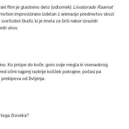
rani film je glasbeno delo (odlomek)
Liivaterade Raamat
top-motion improvizirano izdelan z animacijo predmetov skozi
svetlobni škatli, ki je imela za širši nabor izraznih
nih virov.
o. Ko prispe do koče, goro ovije megla in vsenaokrog
d očmi najprej razkrije košček pokrajine, počasi pa
i prekipeva od življenja.
istega človeka?