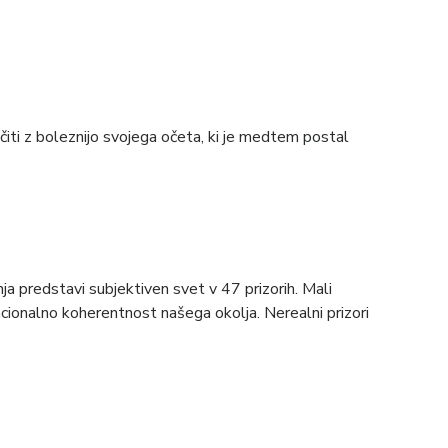
očiti z boleznijo svojega očeta, ki je medtem postal
a predstavi subjektiven svet v 47 prizorih. Mali
eracionalno koherentnost našega okolja. Nerealni prizori