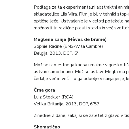
Podlaga za ta eksperimentalni abstraktni animi
skladateljice Liis Viira. Film je bil v tehniki s
optične leče. Ustvarjanje je v celoti potekalo na 
možnosti tri različne plasti stekla in več svetlob
Meglene sanje (Rêves de brume)
Sophie Racine (ENSAV la Cambre)
Belgija, 2013, DCP, 5′
Mož se iz mestnega kaosa umakne v gorsko tišin
ustvari samo belino. Mož se ustavi. Megla mu pre
čedalje več in več. To ga odpelje v sanjarjenje, k
Črna gora
Luiz Stockler (RCA)
Velika Britanija, 2013, DCP, 6’57”
Zinedine Zidane, zakaj si se zaletel z glavo v t
Shematično