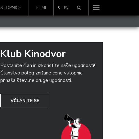
VSTOPNICE
FILMI
SL
EN
Klub Kinodvor
Postanite član in izkoristite naše ugodnosti!
Članstvo poleg znižane cene vstopnic
prinaša številne druge ugodnosti.
VČLANITE SE