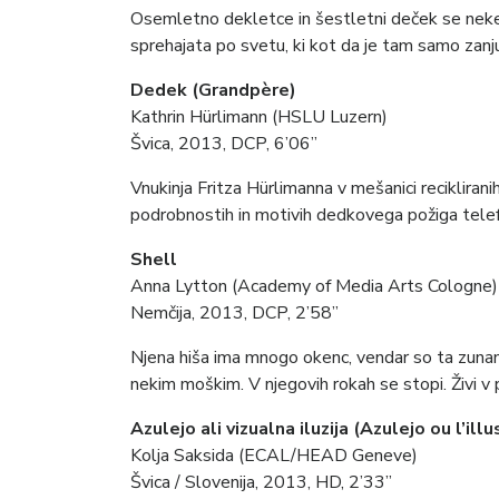
Osemletno dekletce in šestletni deček se ne
sprehajata po svetu, ki kot da je tam samo zanj
Dedek (Grandpère)
Kathrin Hürlimann (HSLU Luzern)
Švica, 2013, DCP, 6’06”
Vnukinja Fritza Hürlimanna v mešanici recikliran
podrobnostih in motivih dedkovega požiga tele
Shell
Anna Lytton (Academy of Media Arts Cologne)
Nemčija, 2013, DCP, 2’58”
Njena hiša ima mnogo okenc, vendar so ta zunan
nekim moškim. V njegovih rokah se stopi. Živi v 
Azulejo ali vizualna iluzija (Azulejo ou l’ill
Kolja Saksida (ECAL/HEAD Geneve)
Švica / Slovenija, 2013, HD, 2’33”