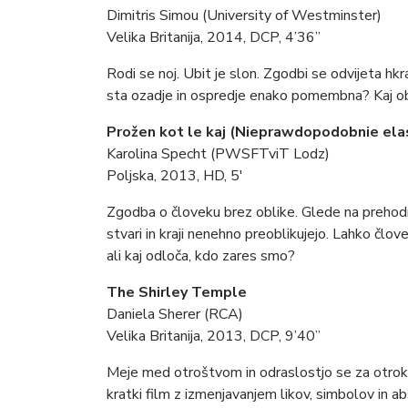
Dimitris Simou (University of Westminster)
Velika Britanija, 2014, DCP, 4’36”
Rodi se noj. Ubit je slon. Zgodbi se odvijeta hkr
sta ozadje in ospredje enako pomembna? Kaj obč
Prožen kot le kaj (Nieprawdopodobnie ela
Karolina Specht (PWSFTviT Lodz)
Poljska, 2013, HD, 5′
Zgodba o človeku brez oblike. Glede na prehodno
stvari in kraji nenehno preoblikujejo. Lahko člo
ali kaj odloča, kdo zares smo?
The Shirley Temple
Daniela Sherer (RCA)
Velika Britanija, 2013, DCP, 9’40”
Meje med otroštvom in odraslostjo se za otroka
kratki film z izmenjavanjem likov, simbolov in ab