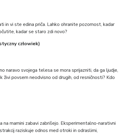
ati in vi ste edina priča. Lahko ohranite pozornost, kadar
utite, kadar se staro zdi novo?
styczny człowiek)
 naravo svojega telesa se mora sprijazniti, da ga ljudje,
vek živi povsem neodvisno od drugih, od resničnosti? Kdo
 na mamini zabavi zabrišejo. Eksperimentalno-narativni
strakcij raziskuje odnos med otroki in odraslimi,