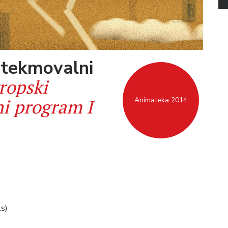
 tekmovalni
ropski
i program I
Animateka 2014
s)