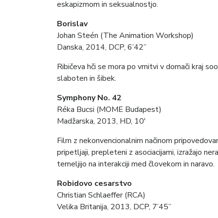
eskapizmom in seksualnostjo.
Borislav
Johan Steén (The Animation Workshop)
Danska, 2014, DCP, 6’42”
Ribičeva hči se mora po vrnitvi v domači kraj so
slaboten in šibek.
Symphony No. 42
Réka Bucsi (MOME Budapest)
Madžarska, 2013, HD, 10′
Film z nekonvencionalnim načinom pripovedovanj
pripetljaji, prepleteni z asociacijami, izražajo n
temeljijo na interakciji med človekom in naravo.
Robidovo cesarstvo
Christian Schlaeffer (RCA)
Velika Britanija, 2013, DCP, 7’45”