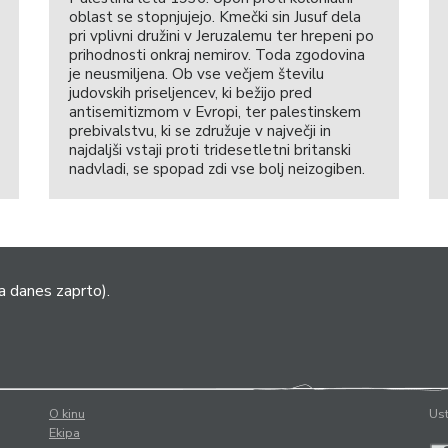
oblast se stopnjujejo. Kmečki sin Jusuf dela
pri vplivni družini v Jeruzalemu ter hrepeni po
prihodnosti onkraj nemirov. Toda zgodovina
je neusmiljena. Ob vse večjem številu
judovskih priseljencev, ki bežijo pred
antisemitizmom v Evropi, ter palestinskem
prebivalstvu, ki se združuje v največji in
najdaljši vstaji proti tridesetletni britanski
nadvladi, se spopad zdi vse bolj neizogiben.
a danes zaprto).
O kinu
Ust
Ekipa