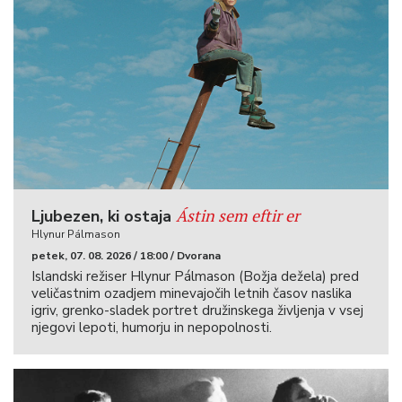
Ástin sem eftir er
Ljubezen, ki ostaja
Hlynur Pálmason
petek, 07. 08. 2026 / 18:00 / Dvorana
Islandski režiser Hlynur Pálmason (Božja dežela) pred
veličastnim ozadjem minevajočih letnih časov naslika
igriv, grenko-sladek portret družinskega življenja v vsej
njegovi lepoti, humorju in nepopolnosti.