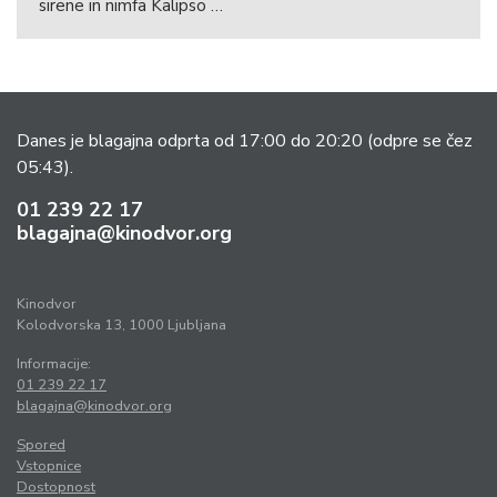
sirene in nimfa Kalipso …
Danes je blagajna odprta od 17:00 do 20:20
(odpre se čez
05:43).
01 239 22 17
blagajna@kinodvor.org
Kinodvor
Kolodvorska 13, 1000 Ljubljana
Informacije:
01 239 22 17
blagajna@kinodvor.org
Spored
Vstopnice
Dostopnost