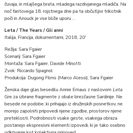
čuvaja, in mlajšega brata, mladega razdivjanega mladiča. Na
noč fantovega 18. rojstnega dne pa ta občutljivi trikotnik
poči in Anouck je vse bliže uporu …
Leta / The Years / Gli anni
Italija, Francija, dokumentarni, 2018, 20′
Režija: Sara Fgaier
Scenarij: Sara Fgaier
Montaža: Sara Fgaier, Davide Minotti
Zvok: Riccardo Spagnol
Produkcija: Dugong Films (Marco Alessi), Sara Fgaier
Ženska daje glas besedilu Annie Ernaus z naslovom
Leta
.
Gre za izbrane fragmente z obale brezčasne Sardinije. Ne
besede ne podobe, ki prihajajo iz družinskih posnetkov, ne
morejo zapolniti pripovedi njene zgodbe, prostorov njene
preteklosti. Podrobnosti vsake geste, vsakega obraza
postanejo ekspresivni elementi izpovedi, ki je tako osebno
odkrivanje kot kolektivna pripoved.