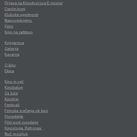
Prijava na Kinodvorove E-novice
Darilni boni
Klubske ugodnosti
Napovedujemo
Filmi
Kino na zahtevo
Knjigarnica
Galerija
Kavarna
O kinu
Ekipa
Kino in več
Kinobalon
Za šole
Kinotrip
Festivali
Filmska srečanja ob kavi
Ponedeljki
Film pod zvezdami
Kinosloga. Retrosex.
Noč grozljivk