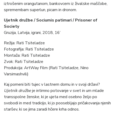
iztrošenim orangutanom, bankovcem iz živalske maščobe,
spremembam superlun, picam in dronom.
Ujetnik družbe / Sociumis patimari / Prisoner of
Society
Gruzija, Latvija, igrani, 2018, 16’
Režija: Rati Tsiteladze
Fotografija: Rati Tsiteladze
Montaža: Rati Tsiteladze
Zvok: Rati Tsiteladze
Produkcija: ArtWay Film (Rati Tsiteladze, Nino
Varsimashvili)
Kaj pomeni biti tujec v lastnem domu in v svoji državi?
Ujetnik družbe
je intimno potovanje v svet in um mlade
transspolne ženske, ki je ujeta med osebno željo po
svobodi in med tradicijo, ki jo poosebljajo pričakovanja njenih
staršev, ki se jima zaradi hčere krha odnos.