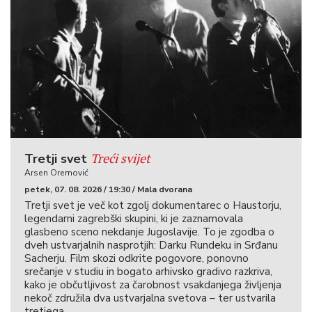
Treći svijet
Tretji svet
Arsen Oremović
petek, 07. 08. 2026 / 19:30 / Mala dvorana
Tretji svet je več kot zgolj dokumentarec o Haustorju,
legendarni zagrebški skupini, ki je zaznamovala
glasbeno sceno nekdanje Jugoslavije. To je zgodba o
dveh ustvarjalnih nasprotjih: Darku Rundeku in Srđanu
Sacherju. Film skozi odkrite pogovore, ponovno
srečanje v studiu in bogato arhivsko gradivo razkriva,
kako je občutljivost za čarobnost vsakdanjega življenja
nekoč združila dva ustvarjalna svetova – ter ustvarila
tretjega.