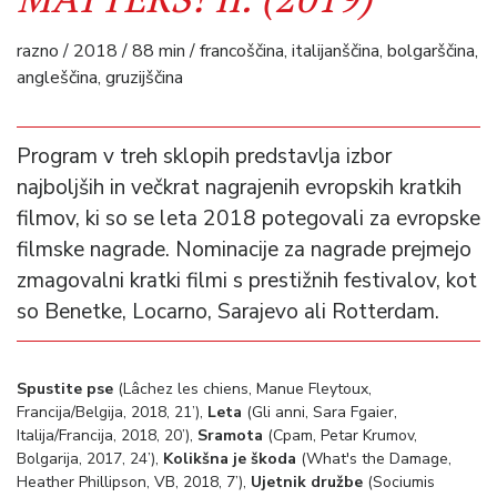
razno / 2018 / 88 min / francoščina, italijanščina, bolgarščina,
angleščina, gruzijščina
Program v treh sklopih predstavlja izbor
najboljših in večkrat nagrajenih evropskih kratkih
filmov, ki so se leta 2018 potegovali za evropske
filmske nagrade. Nominacije za nagrade prejmejo
zmagovalni kratki filmi s prestižnih festivalov, kot
so Benetke, Locarno, Sarajevo ali Rotterdam.
Spustite pse
(Lâchez les chiens, Manue Fleytoux,
Francija/Belgija, 2018, 21’),
Leta
(Gli anni, Sara Fgaier,
Italija/Francija, 2018, 20’),
Sramota
(Cpam, Petar Krumov,
Bolgarija, 2017, 24’),
Kolikšna je škoda
(What's the Damage,
Heather Phillipson, VB, 2018, 7’),
Ujetnik družbe
(Sociumis