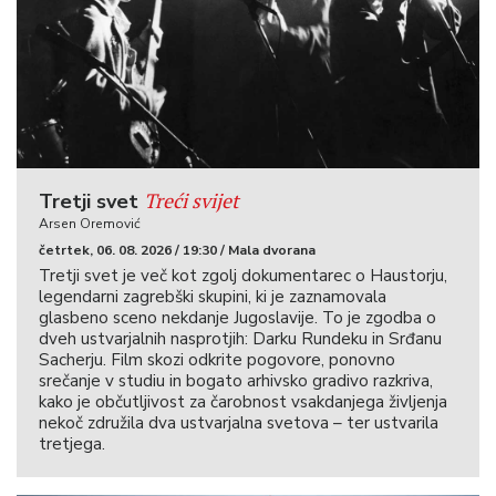
Treći svijet
Tretji svet
Arsen Oremović
četrtek, 06. 08. 2026 / 19:30 / Mala dvorana
Tretji svet je več kot zgolj dokumentarec o Haustorju,
legendarni zagrebški skupini, ki je zaznamovala
glasbeno sceno nekdanje Jugoslavije. To je zgodba o
dveh ustvarjalnih nasprotjih: Darku Rundeku in Srđanu
Sacherju. Film skozi odkrite pogovore, ponovno
srečanje v studiu in bogato arhivsko gradivo razkriva,
kako je občutljivost za čarobnost vsakdanjega življenja
nekoč združila dva ustvarjalna svetova – ter ustvarila
tretjega.