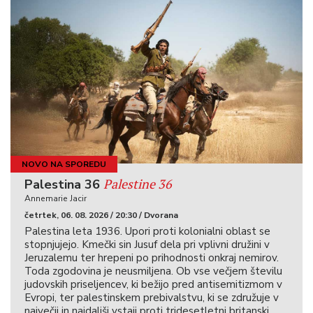
NOVO NA SPOREDU
Palestine 36
Palestina 36
Annemarie Jacir
četrtek, 06. 08. 2026 / 20:30 / Dvorana
Palestina leta 1936. Upori proti kolonialni oblast se
stopnjujejo. Kmečki sin Jusuf dela pri vplivni družini v
Jeruzalemu ter hrepeni po prihodnosti onkraj nemirov.
Toda zgodovina je neusmiljena. Ob vse večjem številu
judovskih priseljencev, ki bežijo pred antisemitizmom v
Evropi, ter palestinskem prebivalstvu, ki se združuje v
največji in najdaljši vstaji proti tridesetletni britanski