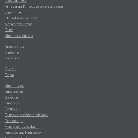
Dostopnost
Prijava na Kinodvorove E-novice
Darilni boni
Klubske ugodnosti
Napovedujemo
Filmi
Kino na zahtevo
Knjigarnica
Galerija
Kavarna
O kinu
Ekipa
Kino in več
Kinobalon
Za šole
Kinotrip
Festivali
Filmska srečanja ob kavi
Ponedeljki
Film pod zvezdami
Kinosloga. Retrosex.