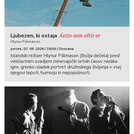
Ástin sem eftir er
Ljubezen, ki ostaja
Hlynur Pálmason
petek, 07. 08. 2026 / 18:00 / Dvorana
Islandski režiser Hlynur Pálmason (Božja dežela) pred
veličastnim ozadjem minevajočih letnih časov naslika
igriv, grenko-sladek portret družinskega življenja v vsej
njegovi lepoti, humorju in nepopolnosti.