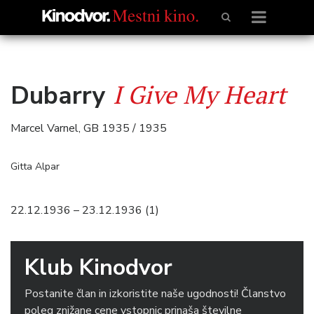
I Give My Heart
Dubarry
Marcel Varnel, GB 1935 / 1935
Gitta Alpar
22.12.1936 – 23.12.1936 (1)
Klub Kinodvor
Postanite član in izkoristite naše ugodnosti! Članstvo
poleg znižane cene vstopnic prinaša številne