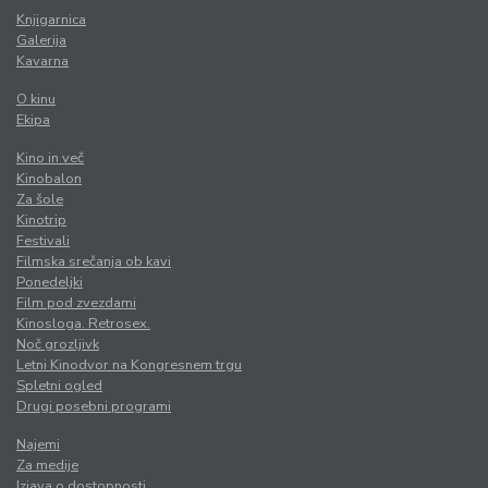
Knjigarnica
Galerija
Kavarna
O kinu
Ekipa
Kino in več
Kinobalon
Za šole
Kinotrip
Festivali
Filmska srečanja ob kavi
Ponedeljki
Film pod zvezdami
Kinosloga. Retrosex.
Noč grozljivk
Letni Kinodvor na Kongresnem trgu
Spletni ogled
Drugi posebni programi
Najemi
Za medije
Izjava o dostopnosti