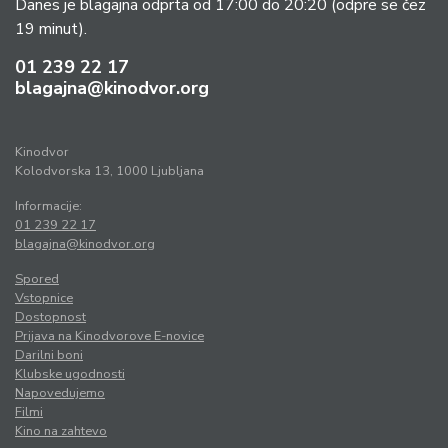
Danes je blagajna odprta od 17:00 do 20:20
(odpre se čez
19 minut).
01 239 22 17
blagajna@kinodvor.org
Kinodvor
Kolodvorska 13, 1000 Ljubljana
Informacije:
01 239 22 17
blagajna@kinodvor.org
Spored
Vstopnice
Dostopnost
Prijava na Kinodvorove E-novice
Darilni boni
Klubske ugodnosti
Napovedujemo
Filmi
Kino na zahtevo