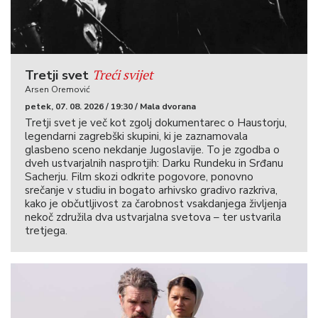
Treći svijet
Tretji svet
Arsen Oremović
petek, 07. 08. 2026 / 19:30 / Mala dvorana
Tretji svet je več kot zgolj dokumentarec o Haustorju,
legendarni zagrebški skupini, ki je zaznamovala
glasbeno sceno nekdanje Jugoslavije. To je zgodba o
dveh ustvarjalnih nasprotjih: Darku Rundeku in Srđanu
Sacherju. Film skozi odkrite pogovore, ponovno
srečanje v studiu in bogato arhivsko gradivo razkriva,
kako je občutljivost za čarobnost vsakdanjega življenja
nekoč združila dva ustvarjalna svetova – ter ustvarila
tretjega.