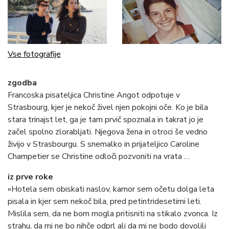
Vse fotografije
zgodba
Francoska pisateljica Christine Angot odpotuje v
Strasbourg, kjer je nekoč živel njen pokojni oče. Ko je bila
stara trinajst let, ga je tam prvič spoznala in takrat jo je
začel spolno zlorabljati. Njegova žena in otroci še vedno
živijo v Strasbourgu. S snemalko in prijateljico Caroline
Champetier se Christine odloči pozvoniti na vrata …
iz prve roke
»Hotela sem obiskati naslov, kamor sem očetu dolga leta
pisala in kjer sem nekoč bila, pred petintridesetimi leti.
Mislila sem, da ne bom mogla pritisniti na stikalo zvonca. Iz
strahu, da mi ne bo nihče odprl ali da mi ne bodo dovolili