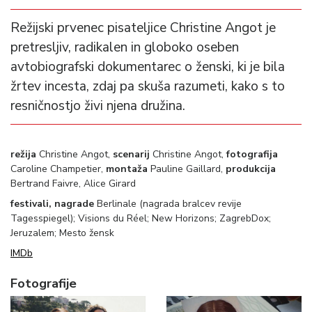
Režijski prvenec pisateljice Christine Angot je
pretresljiv, radikalen in globoko oseben
avtobiografski dokumentarec o ženski, ki je bila
žrtev incesta, zdaj pa skuša razumeti, kako s to
resničnostjo živi njena družina.
režija
Christine Angot,
scenarij
Christine Angot,
fotografija
Caroline Champetier,
montaža
Pauline Gaillard,
produkcija
Bertrand Faivre, Alice Girard
festivali, nagrade
Berlinale (nagrada bralcev revije
Tagesspiegel); Visions du Réel; New Horizons; ZagrebDox;
Jeruzalem; Mesto žensk
IMDb
Fotografije