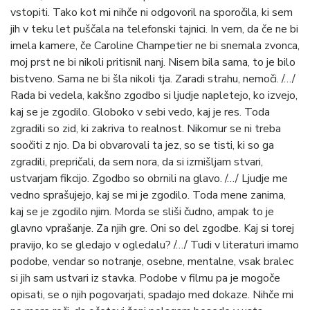
vstopiti. Tako kot mi nihče ni odgovoril na sporočila, ki sem
jih v teku let puščala na telefonski tajnici. In vem, da če ne bi
imela kamere, če Caroline Champetier ne bi snemala zvonca,
moj prst ne bi nikoli pritisnil nanj. Nisem bila sama, to je bilo
bistveno. Sama ne bi šla nikoli tja. Zaradi strahu, nemoči. /…/
Rada bi vedela, kakšno zgodbo si ljudje napletejo, ko izvejo,
kaj se je zgodilo. Globoko v sebi vedo, kaj je res. Toda
zgradili so zid, ki zakriva to realnost. Nikomur se ni treba
soočiti z njo. Da bi obvarovali ta jez, so se tisti, ki so ga
zgradili, prepričali, da sem nora, da si izmišljam stvari,
ustvarjam fikcijo. Zgodbo so obrnili na glavo. /…/ Ljudje me
vedno sprašujejo, kaj se mi je zgodilo. Toda mene zanima,
kaj se je zgodilo njim. Morda se sliši čudno, ampak to je
glavno vprašanje. Za njih gre. Oni so del zgodbe. Kaj si torej
pravijo, ko se gledajo v ogledalu? /…/ Tudi v literaturi imamo
podobe, vendar so notranje, osebne, mentalne, vsak bralec
si jih sam ustvari iz stavka. Podobe v filmu pa je mogoče
opisati, se o njih pogovarjati, spadajo med dokaze. Nihče mi