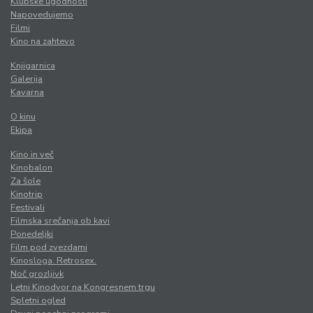
Klubske ugodnosti
Napovedujemo
Filmi
Kino na zahtevo
Knjigarnica
Galerija
Kavarna
O kinu
Ekipa
Kino in več
Kinobalon
Za šole
Kinotrip
Festivali
Filmska srečanja ob kavi
Ponedeljki
Film pod zvezdami
Kinosloga. Retrosex.
Noč grozljivk
Letni Kinodvor na Kongresnem trgu
Spletni ogled