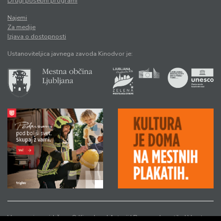
Drugi posebni programi
Najemi
Za medije
Izjava o dostopnosti
Ustanoviteljica javnega zavoda Kinodvor je:
Vse pravice pridržane © Kinodvor |
Avtorji
|
Pravno obvestilo
|
Varstvo