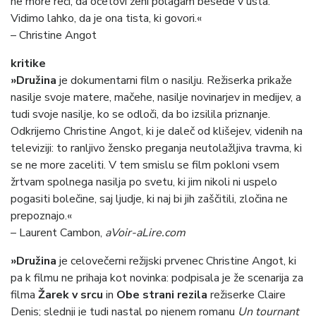
ne more reči, da očetovi ženi polagam besede v usta.
Vidimo lahko, da je ona tista, ki govori.«
– Christine Angot
kritike
»Družina
je dokumentarni film o nasilju. Režiserka prikaže
nasilje svoje matere, mačehe, nasilje novinarjev in medijev, a
tudi svoje nasilje, ko se odloči, da bo izsilila priznanje.
Odkrijemo Christine Angot, ki je daleč od klišejev, videnih na
televiziji: to ranljivo žensko preganja neutolažljiva travma, ki
se ne more zaceliti. V tem smislu se film pokloni vsem
žrtvam spolnega nasilja po svetu, ki jim nikoli ni uspelo
pogasiti bolečine, saj ljudje, ki naj bi jih zaščitili
, zločina ne
prepoznajo.«
– Laurent Cambon,
aVoir-aLire.com
»Družina
je celovečerni režijski prvenec Christine Angot, ki
pa k filmu ne prihaja kot novinka: podpisala je že scenarija za
filma
Žarek v srcu
in
Obe strani rezila
režiserke Claire
Denis; slednji je tudi nastal po njenem romanu
Un tournant