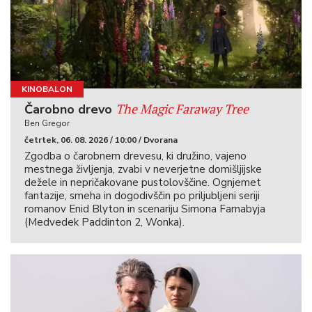
KINOBALON
The Magic Faraway Tree
Čarobno drevo
Ben Gregor
četrtek, 06. 08. 2026 / 10:00 / Dvorana
Zgodba o čarobnem drevesu, ki družino, vajeno
mestnega življenja, zvabi v neverjetne domišljijske
dežele in nepričakovane pustolovščine. Ognjemet
fantazije, smeha in dogodivščin po priljubljeni seriji
romanov Enid Blyton in scenariju Simona Farnabyja
(Medvedek Paddinton 2, Wonka).