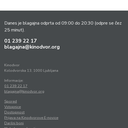
Danes je blagajna odprta od 09:00 do 20:30
(odpre se čez
25 minut).
01 239 22 17
blagajna@kinodvor.org
Kinodvor
Kolodvorska 13, 1000 Ljubljana
Informacije:
01 239 22 17
blagajna@kinodvor.org
Spored
Vstopnice
Dostopnost
Prijava na Kinodvorove E-novice
Darilni boni