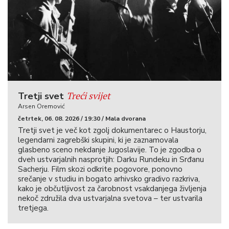
Treći svijet
Tretji svet
Arsen Oremović
četrtek, 06. 08. 2026 / 19:30 / Mala dvorana
Tretji svet je več kot zgolj dokumentarec o Haustorju,
legendarni zagrebški skupini, ki je zaznamovala
glasbeno sceno nekdanje Jugoslavije. To je zgodba o
dveh ustvarjalnih nasprotjih: Darku Rundeku in Srđanu
Sacherju. Film skozi odkrite pogovore, ponovno
srečanje v studiu in bogato arhivsko gradivo razkriva,
kako je občutljivost za čarobnost vsakdanjega življenja
nekoč združila dva ustvarjalna svetova – ter ustvarila
tretjega.