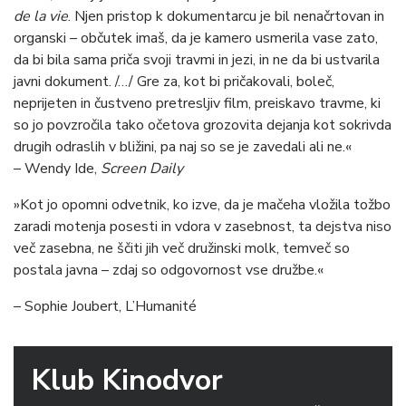
de la vie
. Njen pristop k dokumentarcu je bil nenačrtovan in
organski – občutek imaš, da je kamero usmerila vase zato,
da bi bila sama priča svoji travmi in jezi, in ne da bi ustvarila
javni dokument. /…/ Gre za, kot bi pričakovali, boleč,
neprijeten in čustveno pretresljiv film, preiskavo travme, ki
so jo povzročila tako očetova grozovita dejanja kot sokrivda
drugih odraslih v bližini, pa naj so se je zavedali ali ne.«
– Wendy Ide,
Screen Daily
»Kot jo opomni odvetnik, ko izve, da je mačeha vložila tožbo
zaradi motenja posesti in vdora v zasebnost, ta dejstva niso
več zasebna, ne ščiti jih več družinski molk, temveč so
postala javna – zdaj so odgovornost vse družbe.«
– Sophie Joubert, L’Humanité
Klub Kinodvor