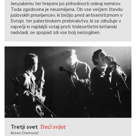
Jeruzalemu ter hrepeni po prihodnosti onkraj nemirov.
Toda zgodovina je neusmiljena. Ob vse večjem številu
judovskih priseljencev, ki bežijo pred antisemitizmom v
Evropi, ter palestinskem prebivalstvu, ki se združuje v
največji in najdaljši vstaji proti tridesetletni britanski
nadvladi, se spopad zdi vse bolj neizogiben.
Treći svijet
Tretji svet
Arsen Oremović