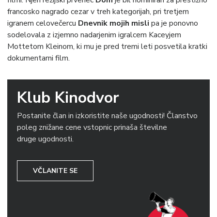
filmi. Njen režijski prvenec
Dom
je bil nominiran za prestižno
francosko nagrado cezar v treh kategorijah, pri tretjem
igranem celovečercu
Dnevnik mojih misli
pa je ponovno
sodelovala z izjemno nadarjenim igralcem Kaceyjem
Mottetom Kleinom, ki mu je pred tremi leti posvetila kratki
dokumentarni film.
Klub Kinodvor
Postanite član in izkoristite naše ugodnosti! Članstvo
poleg znižane cene vstopnic prinaša številne
druge ugodnosti.
VČLANITE SE