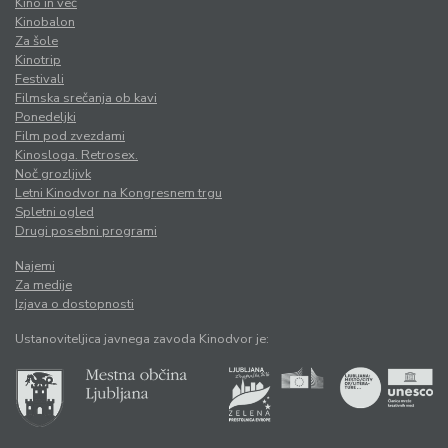
Kino in več
Kinobalon
Za šole
Kinotrip
Festivali
Filmska srečanja ob kavi
Ponedeljki
Film pod zvezdami
Kinosloga. Retrosex.
Noč grozljivk
Letni Kinodvor na Kongresnem trgu
Spletni ogled
Drugi posebni programi
Najemi
Za medije
Izjava o dostopnosti
Ustanoviteljica javnega zavoda Kinodvor je: