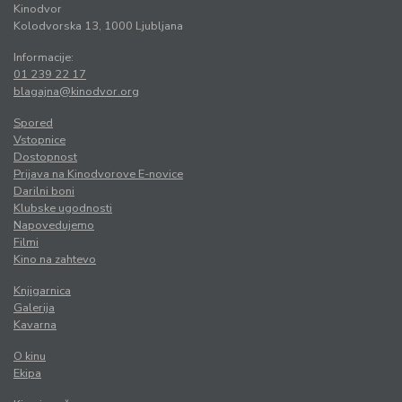
Kinodvor
Kolodvorska 13, 1000 Ljubljana
Informacije:
01 239 22 17
blagajna@kinodvor.org
Spored
Vstopnice
Dostopnost
Prijava na Kinodvorove E-novice
Darilni boni
Klubske ugodnosti
Napovedujemo
Filmi
Kino na zahtevo
Knjigarnica
Galerija
Kavarna
O kinu
Ekipa