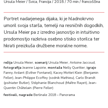
Ursula Meier / Švica, Francija / 2018 / 70 min / francoščina
Portret nadarjenega dijaka, ki je hladnokrvno
umoril svoja starša, temelji na resničnih dogodkih,
Ursula Meier pa z izredno jasnostjo in intuitivno
prodornostjo razkriva osebno stisko storilca ter
hkrati preizkuša družbene moralne norme.
režija
Ursula Meier,
scenarij
Ursula Meier, Antoine Jaccoud,
fotografija
Jeanne Lapoirie,
montaža
Nelly Quettier,
igrajo
Fanny Ardant (Esther Fontanel), Kacey Mottet Klein (Benjamin
Feller), Jean-Philippe Ecoffey (sodnik Mathieu), Carlo Brandt
(psihiater Butler), Stéphanie Blanchoud (Maître Rayet), Jean-
Quentin Châtelain (Pierre Feller)
festivali, nagrade
Berlinale 2018 – Panorama