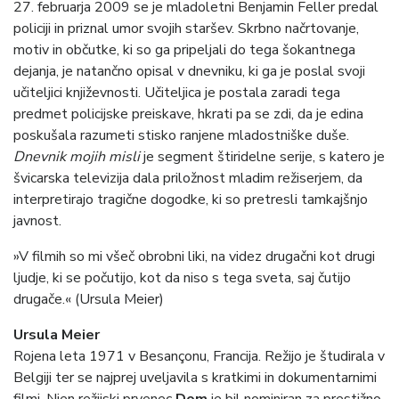
27. februarja 2009 se je mladoletni Benjamin Feller predal
policiji in priznal umor svojih staršev. Skrbno načrtovanje,
motiv in občutke, ki so ga pripeljali do tega šokantnega
dejanja, je natančno opisal v dnevniku, ki ga je poslal svoji
učiteljici književnosti. Učiteljica je postala zaradi tega
predmet policijske preiskave, hkrati pa se zdi, da je edina
poskušala razumeti stisko ranjene mladostniške duše.
Dnevnik mojih misli
je segment štiridelne serije, s katero je
švicarska televizija dala priložnost mladim režiserjem, da
interpretirajo tragične dogodke, ki so pretresli tamkajšnjo
javnost.
»V filmih so mi všeč obrobni liki, na videz drugačni kot drugi
ljudje, ki se počutijo, kot da niso s tega sveta, saj čutijo
drugače.« (Ursula Meier)
Ursula Meier
Rojena leta 1971 v Besançonu, Francija. Režijo je študirala v
Belgiji ter se najprej uveljavila s kratkimi in dokumentarnimi