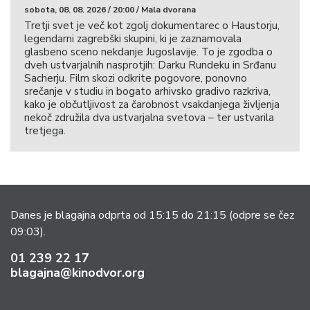
sobota, 08. 08. 2026 / 20:00 / Mala dvorana
Tretji svet je več kot zgolj dokumentarec o Haustorju,
legendarni zagrebški skupini, ki je zaznamovala
glasbeno sceno nekdanje Jugoslavije. To je zgodba o
dveh ustvarjalnih nasprotjih: Darku Rundeku in Srđanu
Sacherju. Film skozi odkrite pogovore, ponovno
srečanje v studiu in bogato arhivsko gradivo razkriva,
kako je občutljivost za čarobnost vsakdanjega življenja
nekoč združila dva ustvarjalna svetova – ter ustvarila
tretjega.
Danes je blagajna odprta od 15:15 do 21:15
(odpre se čez
09:03).
01 239 22 17
blagajna@kinodvor.org