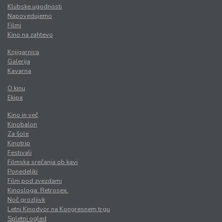
Klubske ugodnosti
Napovedujemo
Filmi
Kino na zahtevo
Knjigarnica
Galerija
Kavarna
O kinu
Ekipa
Kino in več
Kinobalon
Za šole
Kinotrip
Festivali
Filmska srečanja ob kavi
Ponedeljki
Film pod zvezdami
Kinosloga. Retrosex.
Noč grozljivk
Letni Kinodvor na Kongresnem trgu
Spletni ogled