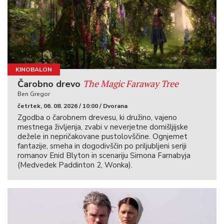
KINOBALON
The Magic Faraway Tree
Čarobno drevo
Ben Gregor
četrtek, 06. 08. 2026 / 10:00 / Dvorana
Zgodba o čarobnem drevesu, ki družino, vajeno
mestnega življenja, zvabi v neverjetne domišljijske
dežele in nepričakovane pustolovščine. Ognjemet
fantazije, smeha in dogodivščin po priljubljeni seriji
romanov Enid Blyton in scenariju Simona Farnabyja
(Medvedek Paddinton 2, Wonka).