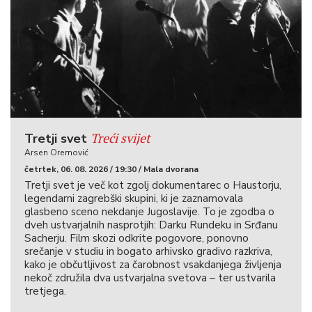
Treći svijet
Tretji svet
Arsen Oremović
četrtek, 06. 08. 2026 / 19:30 / Mala dvorana
Tretji svet je več kot zgolj dokumentarec o Haustorju,
legendarni zagrebški skupini, ki je zaznamovala
glasbeno sceno nekdanje Jugoslavije. To je zgodba o
dveh ustvarjalnih nasprotjih: Darku Rundeku in Srđanu
Sacherju. Film skozi odkrite pogovore, ponovno
srečanje v studiu in bogato arhivsko gradivo razkriva,
kako je občutljivost za čarobnost vsakdanjega življenja
nekoč združila dva ustvarjalna svetova – ter ustvarila
tretjega.