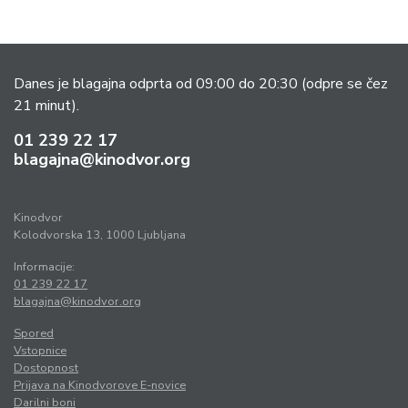
Danes je blagajna odprta od 09:00 do 20:30
(odpre se čez
21 minut).
01 239 22 17
blagajna@kinodvor.org
Kinodvor
Kolodvorska 13, 1000 Ljubljana
Informacije:
01 239 22 17
blagajna@kinodvor.org
Spored
Vstopnice
Dostopnost
Prijava na Kinodvorove E-novice
Darilni boni