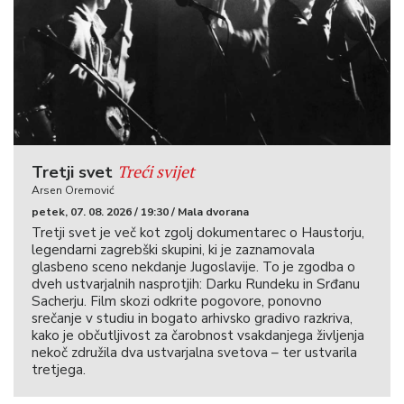
Treći svijet
Tretji svet
Arsen Oremović
petek, 07. 08. 2026 / 19:30 / Mala dvorana
Tretji svet je več kot zgolj dokumentarec o Haustorju,
legendarni zagrebški skupini, ki je zaznamovala
glasbeno sceno nekdanje Jugoslavije. To je zgodba o
dveh ustvarjalnih nasprotjih: Darku Rundeku in Srđanu
Sacherju. Film skozi odkrite pogovore, ponovno
srečanje v studiu in bogato arhivsko gradivo razkriva,
kako je občutljivost za čarobnost vsakdanjega življenja
nekoč združila dva ustvarjalna svetova – ter ustvarila
tretjega.