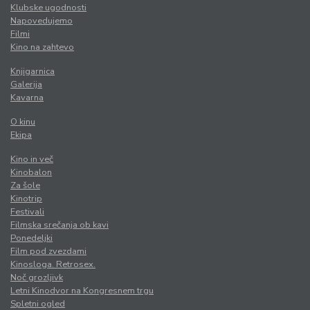
Klubske ugodnosti
Napovedujemo
Filmi
Kino na zahtevo
Knjigarnica
Galerija
Kavarna
O kinu
Ekipa
Kino in več
Kinobalon
Za šole
Kinotrip
Festivali
Filmska srečanja ob kavi
Ponedeljki
Film pod zvezdami
Kinosloga. Retrosex.
Noč grozljivk
Letni Kinodvor na Kongresnem trgu
Spletni ogled