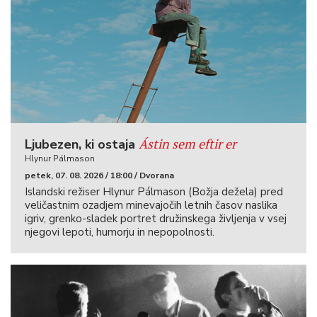
Ástin sem eftir er
Ljubezen, ki ostaja
Hlynur Pálmason
petek, 07. 08. 2026 / 18:00 / Dvorana
Islandski režiser Hlynur Pálmason (Božja dežela) pred
veličastnim ozadjem minevajočih letnih časov naslika
igriv, grenko-sladek portret družinskega življenja v vsej
njegovi lepoti, humorju in nepopolnosti.