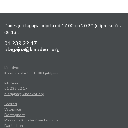
Danes je blagajna odprta od 17:00 do 20:20
(odpre se čez
06:13).
01 239 22 17
blagajna@kinodvor.org
Kinodvor
Kolodvorska 13, 1000 Ljubljana
Informacije:
01 239 22 17
blagajna@kinodvor.org
Spored
Vstopnice
Dostopnost
Prijava na Kinodvorove E-novice
Darilni boni