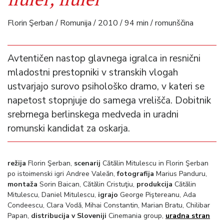
Florin Şerban / Romunija / 2010 / 94 min / romunščina
Avtentičen nastop glavnega igralca in resnični
mladostni prestopniki v stranskih vlogah
ustvarjajo surovo psihološko dramo, v kateri se
napetost stopnjuje do samega vrelišča. Dobitnik
srebrnega berlinskega medveda in uradni
romunski kandidat za oskarja.
režija
Florin Şerban,
scenarij
Cătălin Mitulescu in Florin Şerban
po istoimenski igri Andree Valeăn,
fotografija
Marius Panduru,
montaža
Sorin Baican, Cătălin Cristuţiu,
produkcija
Cătălin
Mitulescu, Daniel Mitulescu,
igrajo
George Piştereanu, Ada
Condeescu, Clara Vodă, Mihai Constantin, Marian Bratu, Chilibar
Papan,
distribucija v Sloveniji
Cinemania group,
uradna stran