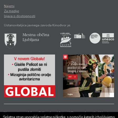
Najemi
Za medije
Izjava o dostopnosti
Ustanoviteljica javnega zavoda Kinodvor je:
Vse pravice pridržane © Kinodvor |
Avtorji
|
Pravno obvestilo
|
Varstvo
Spletna stran uporablja spletne piškotke, s pomočjo katerih izboljšujemo