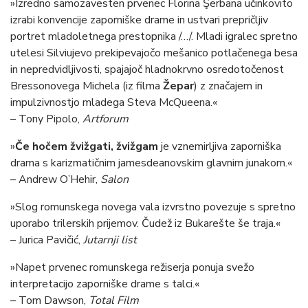
»Izredno samozavesten prvenec Florina Şerbana učinkovito
izrabi konvencije zaporniške drame in ustvari prepričljiv
portret mladoletnega prestopnika /…/. Mladi igralec spretno
utelesi Silviujevo prekipevajočo mešanico potlačenega besa
in nepredvidljivosti, spajajoč hladnokrvno osredotočenost
Bressonovega Michela (iz filma
Žepar
) z značajem in
impulzivnostjo mladega Steva McQueena.«
– Tony Pipolo,
Artforum
»
Če hočem žvižgati, žvižgam
je vznemirljiva zaporniška
drama s karizmatičnim jamesdeanovskim glavnim junakom.«
– Andrew O’Hehir,
Salon
»Slog romunskega novega vala izvrstno povezuje s spretno
uporabo trilerskih prijemov. Čudež iz Bukarešte še traja.«
– Jurica Pavičić,
Jutarnji list
»Napet prvenec romunskega režiserja ponuja svežo
interpretacijo zaporniške drame s talci.«
– Tom Dawson,
Total Film