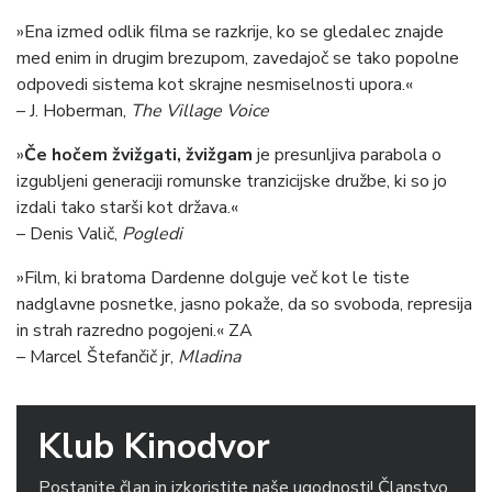
»Ena izmed odlik filma se razkrije, ko se gledalec znajde
med enim in drugim brezupom, zavedajoč se tako popolne
odpovedi sistema kot skrajne nesmiselnosti upora.«
– J. Hoberman,
The Village Voice
»
Če hočem žvižgati, žvižgam
je presunljiva parabola o
izgubljeni generaciji romunske tranzicijske družbe, ki so jo
izdali tako starši kot država.«
– Denis Valič,
Pogledi
»Film, ki bratoma Dardenne dolguje več kot le tiste
nadglavne posnetke, jasno pokaže, da so svoboda, represija
in strah razredno pogojeni.« ZA
– Marcel Štefančič jr,
Mladina
Klub Kinodvor
Postanite član in izkoristite naše ugodnosti! Članstvo