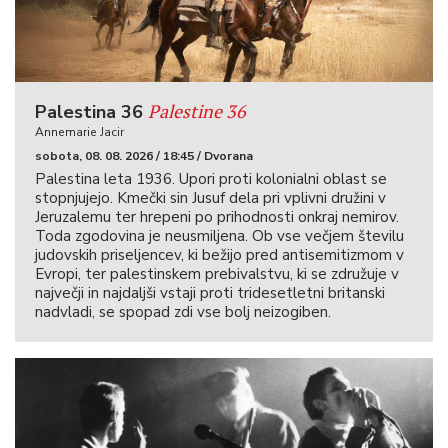
Palestine 36
Palestina 36
Annemarie Jacir
sobota, 08. 08. 2026 / 18:45 / Dvorana
Palestina leta 1936. Upori proti kolonialni oblast se
stopnjujejo. Kmečki sin Jusuf dela pri vplivni družini v
Jeruzalemu ter hrepeni po prihodnosti onkraj nemirov.
Toda zgodovina je neusmiljena. Ob vse večjem številu
judovskih priseljencev, ki bežijo pred antisemitizmom v
Evropi, ter palestinskem prebivalstvu, ki se združuje v
največji in najdaljši vstaji proti tridesetletni britanski
nadvladi, se spopad zdi vse bolj neizogiben.