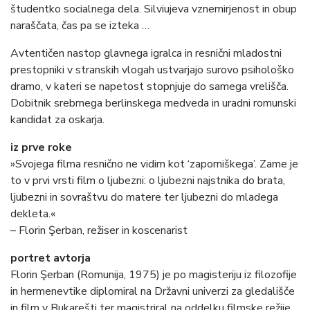
študentko socialnega dela. Silviujeva vznemirjenost in obup
naraščata, čas pa se izteka …
Avtentičen nastop glavnega igralca in resnični mladostni
prestopniki v stranskih vlogah ustvarjajo surovo psihološko
dramo, v kateri se napetost stopnjuje do samega vrelišča.
Dobitnik srebrnega berlinskega medveda in uradni romunski
kandidat za oskarja.
iz prve roke
»Svojega filma resnično ne vidim kot ‘zaporniškega’. Zame je
to v prvi vrsti film o ljubezni: o ljubezni najstnika do brata,
ljubezni in sovraštvu do matere ter ljubezni do mladega
dekleta.«
– Florin Şerban, režiser in koscenarist
portret avtorja
Florin Şerban (Romunija, 1975) je po magisteriju iz filozofije
in hermenevtike diplomiral na Državni univerzi za gledališče
in film v Bukarešti ter magistriral na oddelku filmske režije