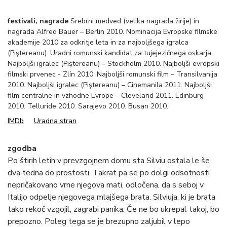
festivali, nagrade
Srebrni medved (velika nagrada žirije) in
nagrada Alfred Bauer – Berlin 2010. Nominacija Evropske filmske
akademije 2010 za odkritje leta in za najboljšega igralca
(Piştereanu). Uradni romunski kandidat za tujejezičnega oskarja.
Najboljši igralec (Piştereanu) – Stockholm 2010. Najboljši evropski
filmski prvenec - Zlín 2010. Najboljši romunski film – Transilvanija
2010. Najboljši igralec (Piştereanu) – Cinemanila 2011. Najboljši
film centralne in vzhodne Evrope – Cleveland 2011. Edinburg
2010. Telluride 2010. Sarajevo 2010. Busan 2010.
IMDb
Uradna stran
zgodba
Po štirih letih v prevzgojnem domu sta Silviu ostala le še
dva tedna do prostosti. Takrat pa se po dolgi odsotnosti
nepričakovano vrne njegova mati, odločena, da s seboj v
Italijo odpelje njegovega mlajšega brata. Silviuja, ki je brata
tako rekoč vzgojil, zagrabi panika. Če ne bo ukrepal takoj, bo
prepozno. Poleg tega se je brezupno zaljubil v lepo