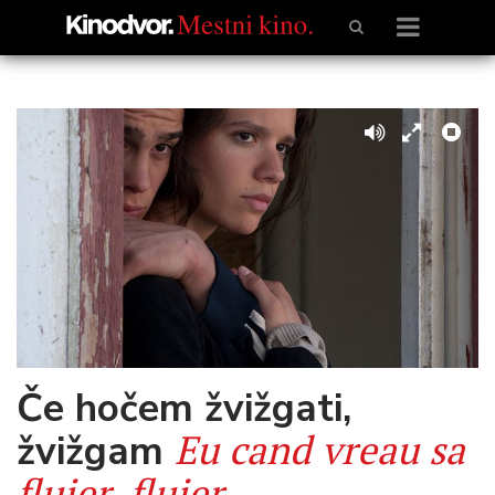
Če hočem žvižgati,
Eu cand vreau sa
žvižgam
fluier, fluier