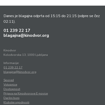
Danes je blagajna odprta od 15:15 do 21:15
(odpre se čez
02:11).
01 239 22 17
blagajna@kinodvor.org
Kinodvor
Kolodvorska 13, 1000 Ljubljana
Informacije:
01 239 22 17
blagajna@kinodvor.org
Spored
Vstopnice
Dostopnost
Prijava na Kinodvorove E-novice
Darilni boni
Klubske ugodnosti