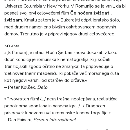
Univerze Columbia v New Yorku. V Romunijo se je vrnil, da bi
posnel svoj prvi celovečerni film
Če hočem žvižgati,
žvižgam
. Kmalu zatem je v Bukarešti odprl igralsko šolo,
med drugim namenjeno bivšim oskrbovancem popravnih
domov. Trenutno je v pripravi njegov drugi celovečerec.
kritike
»[S filmom] je mladi Florin Şerban znova dokazal, v kako
dobri kondiciji je romunska kinematografija, ki ji sočnih
tranzicijskih zgodb očitno ne zmanjka; ta pripoveduje o
‘delinkventnem’ mladeniču, ki pokaže več moralnega čuta
kot njegovi varuhi, od staršev do države.«
– Peter Kolšek,
Delo
»Prvovrsten film! /…/ neustrašna, neolepšana, realistična,
popolnoma spontana in naravna igra. /…/ Dragocen
prispevek k novemu valu romunske kinematografije.«
– Dan Fainaru,
Screen International