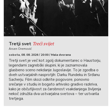
Treći svijet
Tretji svet
Arsen Oremović
sobota, 08. 08. 2026 / 20:00 / Mala dvorana
Tretji svet je več kot zgolj dokumentarec o Haustorju,
legendarni zagrebški skupini, ki je zaznamovala
glasbeno sceno nekdanje Jugoslavije. To je zgodba o
dveh ustvarjalnih nasprotjih: Darku Rundeku in Srđanu
Sacherju. Film skozi odkrite pogovore, ponovno
srečanje v studiu in bogato arhivsko gradivo razkriva,
kako je občutljivost za čarobnost vsakdanjega življenja
nekoč združila dva ustvarjalna svetova – ter ustvarila
tretjega.