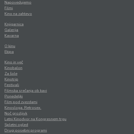
Napovedujemo
Filmi
Kino na zahtevo
Knjigarnica
Galerija
Kavarna
O kinu
Ekipa
Kino in več
Kinobalon
Za šole
Kinotrip
Festivali
Filmska srečanja ob kavi
Ponedeljki
Film pod zvezdami
Kinosloga. Retrosex.
Noč grozljivk
Letni Kinodvor na Kongresnem trgu
Spletni ogled
Drugi posebni programi