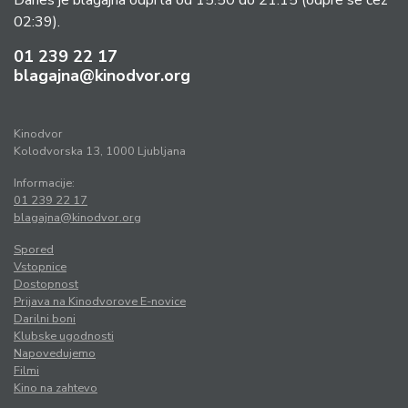
Danes je blagajna odprta od 15:50 do 21:15
(odpre se čez
02:39).
01 239 22 17
blagajna@kinodvor.org
Kinodvor
Kolodvorska 13, 1000 Ljubljana
Informacije:
01 239 22 17
blagajna@kinodvor.org
Spored
Vstopnice
Dostopnost
Prijava na Kinodvorove E-novice
Darilni boni
Klubske ugodnosti
Napovedujemo
Filmi
Kino na zahtevo