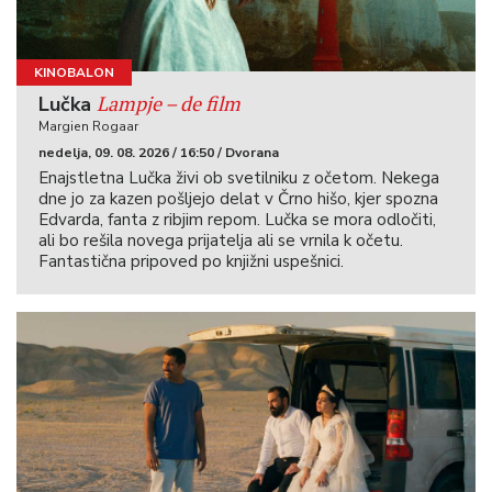
KINOBALON
Lampje – de film
Lučka
Margien Rogaar
nedelja, 09. 08. 2026 / 16:50 / Dvorana
Enajstletna Lučka živi ob svetilniku z očetom. Nekega
dne jo za kazen pošljejo delat v Črno hišo, kjer spozna
Edvarda, fanta z ribjim repom. Lučka se mora odločiti,
ali bo rešila novega prijatelja ali se vrnila k očetu.
Fantastična pripoved po knjižni uspešnici.