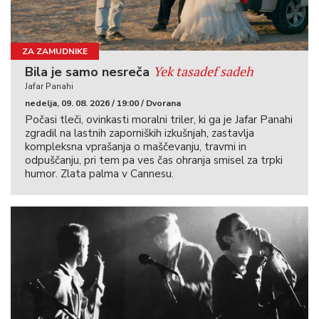
ZA ZAMUDNIKE
Yek tasadef sadeh
Bila je samo nesreča
Jafar Panahi
nedelja, 09. 08. 2026 / 19:00 / Dvorana
Počasi tleči, ovinkasti moralni triler, ki ga je Jafar Panahi
zgradil na lastnih zaporniških izkušnjah, zastavlja
kompleksna vprašanja o maščevanju, travmi in
odpuščanju, pri tem pa ves čas ohranja smisel za trpki
humor. Zlata palma v Cannesu.