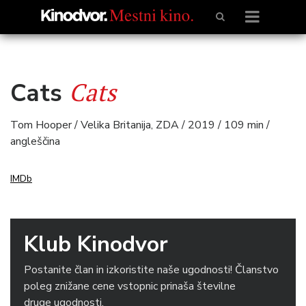
Cats
Cats
Tom Hooper / Velika Britanija, ZDA / 2019 / 109 min /
angleščina
IMDb
Klub Kinodvor
Postanite član in izkoristite naše ugodnosti! Članstvo
poleg znižane cene vstopnic prinaša številne
druge ugodnosti.