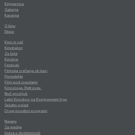
Knjigarnica
Galerija
Kavarna
O kinu
Ekipa
Kino in več
Kinobalon
Za šole
Kinotrip
Festivali
Filmska srečanja ob kavi
Ponedeljki
Film pod zvezdami
Kinosloga. Retrosex.
Noč grozljivk
Letni Kinodvor na Kongresnem trgu
Spletni ogled
Drugi posebni programi
Najemi
Za medije
Izjava o dostopnosti