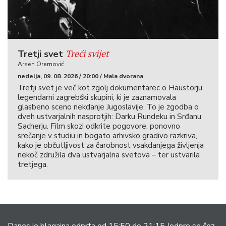
Treći svijet
Tretji svet
Arsen Oremović
nedelja, 09. 08. 2026 / 20:00 / Mala dvorana
Tretji svet je več kot zgolj dokumentarec o Haustorju,
legendarni zagrebški skupini, ki je zaznamovala
glasbeno sceno nekdanje Jugoslavije. To je zgodba o
dveh ustvarjalnih nasprotjih: Darku Rundeku in Srđanu
Sacherju. Film skozi odkrite pogovore, ponovno
srečanje v studiu in bogato arhivsko gradivo razkriva,
kako je občutljivost za čarobnost vsakdanjega življenja
nekoč združila dva ustvarjalna svetova – ter ustvarila
tretjega.