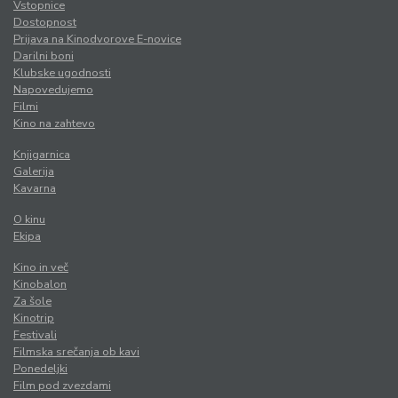
Vstopnice
Dostopnost
Prijava na Kinodvorove E-novice
Darilni boni
Klubske ugodnosti
Napovedujemo
Filmi
Kino na zahtevo
Knjigarnica
Galerija
Kavarna
O kinu
Ekipa
Kino in več
Kinobalon
Za šole
Kinotrip
Festivali
Filmska srečanja ob kavi
Ponedeljki
Film pod zvezdami