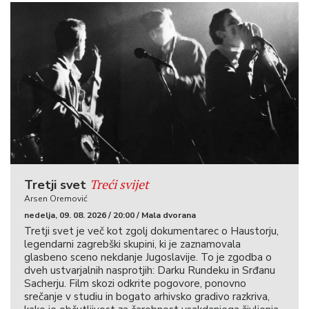
Treći svijet
Tretji svet
Arsen Oremović
nedelja, 09. 08. 2026 / 20:00 / Mala dvorana
Tretji svet je več kot zgolj dokumentarec o Haustorju,
legendarni zagrebški skupini, ki je zaznamovala
glasbeno sceno nekdanje Jugoslavije. To je zgodba o
dveh ustvarjalnih nasprotjih: Darku Rundeku in Srđanu
Sacherju. Film skozi odkrite pogovore, ponovno
srečanje v studiu in bogato arhivsko gradivo razkriva,