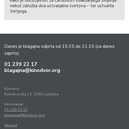
kako je občutljivost za čarobnost vsakdanjega življenja
nekoč združila dva ustvarjalna svetova – ter ustvarila
tretjega.
Danes je blagajna odprta od 15:15 do 21:15
(za danes
zaprto).
01 239 22 17
blagajna@kinodvor.org
Kinodvor
Kolodvorska 13, 1000 Ljubljana
Informacije:
01 239 22 17
blagajna@kinodvor.org
Spored