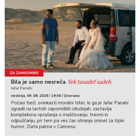
ZA ZAMUDNIKE
Yek tasadef sadeh
Bila je samo nesreča
Jafar Panahi
nedelja, 09. 08. 2026 / 19:00 / Dvorana
Počasi tleči, ovinkasti moralni triler, ki ga je Jafar Panahi
zgradil na lastnih zaporniških izkušnjah, zastavlja
kompleksna vprašanja o maščevanju, travmi in
odpuščanju, pri tem pa ves čas ohranja smisel za trpki
humor. Zlata palma v Cannesu.