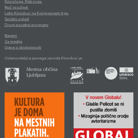
Kinosloga. Retrosex.
Noč grozljivk
Letni Kinodvor na Kongresnem trgu
Spletni ogled
Drugi posebni programi
Najemi
Za medije
Izjava o dostopnosti
Ustanoviteljica javnega zavoda Kinodvor je: