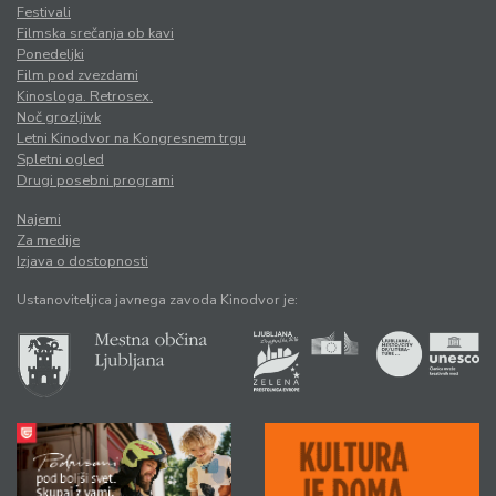
Festivali
Filmska srečanja ob kavi
Ponedeljki
Film pod zvezdami
Kinosloga. Retrosex.
Noč grozljivk
Letni Kinodvor na Kongresnem trgu
Spletni ogled
Drugi posebni programi
Najemi
Za medije
Izjava o dostopnosti
Ustanoviteljica javnega zavoda Kinodvor je: