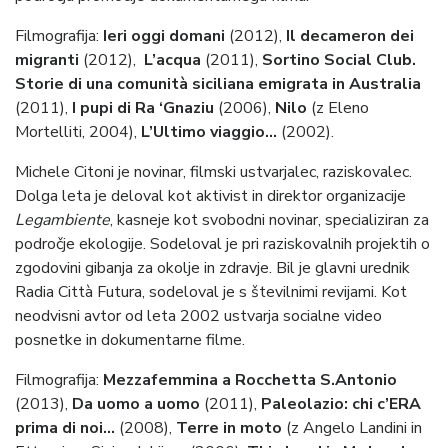
Filmografija:
Ieri oggi domani
(2012),
Il decameron dei
migranti
(2012),
L’acqua
(2011),
Sortino Social Club.
Storie di una comunità siciliana emigrata in Australia
(2011),
I pupi di Ra ‘Gnaziu
(2006),
Nilo
(z Eleno
Mortelliti, 2004),
L’Ultimo viaggio…
(2002).
Michele Citoni je novinar, filmski ustvarjalec, raziskovalec.
Dolga leta je deloval kot aktivist in direktor organizacije
Legambiente
, kasneje kot svobodni novinar, specializiran za
področje ekologije. Sodeloval je pri raziskovalnih projektih o
zgodovini gibanja za okolje in zdravje. Bil je glavni urednik
Radia Città Futura, sodeloval je s številnimi revijami. Kot
neodvisni avtor od leta 2002 ustvarja socialne video
posnetke in dokumentarne filme.
Filmografija:
Mezzafemmina a Rocchetta S.Antonio
(2013),
Da uomo a uomo
(2011),
Paleolazio: chi c’ERA
prima di noi…
(2008),
Terre in moto
(z Angelo Landini in