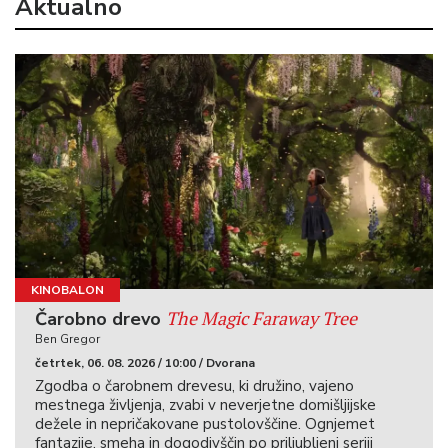
Aktualno
KINOBALON
The Magic Faraway Tree
Čarobno drevo
Ben Gregor
četrtek, 06. 08. 2026 / 10:00 / Dvorana
Zgodba o čarobnem drevesu, ki družino, vajeno
mestnega življenja, zvabi v neverjetne domišljijske
dežele in nepričakovane pustolovščine. Ognjemet
fantazije, smeha in dogodivščin po priljubljeni seriji