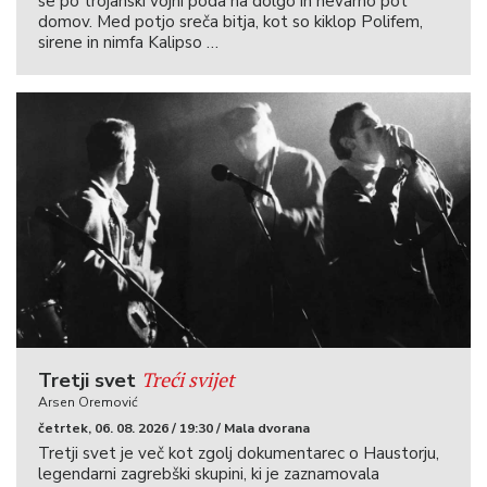
se po trojanski vojni poda na dolgo in nevarno pot
domov. Med potjo sreča bitja, kot so kiklop Polifem,
sirene in nimfa Kalipso …
Treći svijet
Tretji svet
Arsen Oremović
četrtek, 06. 08. 2026 / 19:30 / Mala dvorana
Tretji svet je več kot zgolj dokumentarec o Haustorju,
legendarni zagrebški skupini, ki je zaznamovala