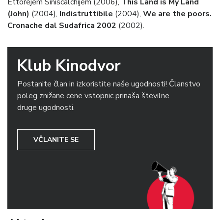
Ettorejem Siniscalchijem (2006),
This Land is My Land
(John)
(2004),
Indistruttibile
(2004),
We are the poors.
Cronache dal Sudafrica 2002
(2002).
Klub Kinodvor
Postanite član in izkoristite naše ugodnosti! Članstvo
poleg znižane cene vstopnic prinaša številne
druge ugodnosti.
VČLANITE SE