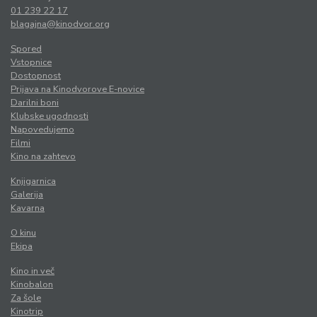
01 239 22 17
blagajna@kinodvor.org
Spored
Vstopnice
Dostopnost
Prijava na Kinodvorove E-novice
Darilni boni
Klubske ugodnosti
Napovedujemo
Filmi
Kino na zahtevo
Knjigarnica
Galerija
Kavarna
O kinu
Ekipa
Kino in več
Kinobalon
Za šole
Kinotrip