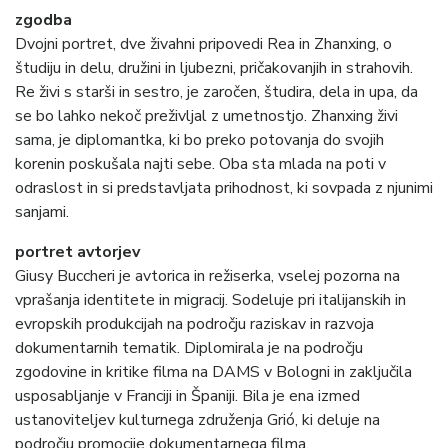
zgodba
Dvojni portret, dve živahni pripovedi Rea in Zhanxing, o
študiju in delu, družini in ljubezni, pričakovanjih in strahovih.
Re živi s starši in sestro, je zaročen, študira, dela in upa, da
se bo lahko nekoč preživljal z umetnostjo. Zhanxing živi
sama, je diplomantka, ki bo preko potovanja do svojih
korenin poskušala najti sebe. Oba sta mlada na poti v
odraslost in si predstavljata prihodnost, ki sovpada z njunimi
sanjami.
portret avtorjev
Giusy Buccheri je avtorica in režiserka, vselej pozorna na
vprašanja identitete in migracij. Sodeluje pri italijanskih in
evropskih produkcijah na področju raziskav in razvoja
dokumentarnih tematik. Diplomirala je na področju
zgodovine in kritike filma na DAMS v Bologni in zaključila
usposabljanje v Franciji in Španiji. Bila je ena izmed
ustanoviteljev kulturnega združenja Grió, ki deluje na
področju promocije dokumentarnega filma.