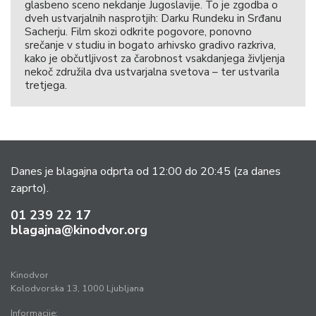
glasbeno sceno nekdanje Jugoslavije. To je zgodba o
dveh ustvarjalnih nasprotjih: Darku Rundeku in Srđanu
Sacherju. Film skozi odkrite pogovore, ponovno
srečanje v studiu in bogato arhivsko gradivo razkriva,
kako je občutljivost za čarobnost vsakdanjega življenja
nekoč združila dva ustvarjalna svetova – ter ustvarila
tretjega.
Danes je blagajna odprta od 12:00 do 20:45
(za danes
zaprto).
01 239 22 17
blagajna@kinodvor.org
Kinodvor
Kolodvorska 13, 1000 Ljubljana
Informacije: