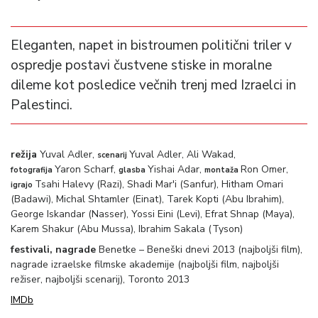
Eleganten, napet in bistroumen politični triler v
ospredje postavi čustvene stiske in moralne
dileme kot posledice večnih trenj med Izraelci in
Palestinci.
režija
Yuval Adler,
Yuval Adler, Ali Wakad,
scenarij
Yaron Scharf,
Yishai Adar,
Ron Omer,
fotografija
glasba
montaža
Tsahi Halevy (Razi), Shadi Mar'i (Sanfur), Hitham Omari
igrajo
(Badawi), Michal Shtamler (Einat), Tarek Kopti (Abu Ibrahim),
George Iskandar (Nasser), Yossi Eini (Levi), Efrat Shnap (Maya),
Karem Shakur (Abu Mussa), Ibrahim Sakala (Tyson)
festivali, nagrade
Benetke – Beneški dnevi 2013 (najboljši film),
nagrade izraelske filmske akademije (najboljši film, najboljši
režiser, najboljši scenarij), Toronto 2013
IMDb