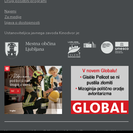
Drugi posebni programi
Najemi
Za medije
Izjava o dostopnosti
Ustanoviteljica javnega zavoda Kinodvor je:
Vse pravice pridržane © Kinodvor |
Avtorji
|
Pravno obvestilo
|
Varstvo