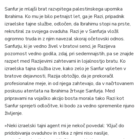
Sanfur je mlajši brat razvpitega palestinskega upornika
Ibrahima. Ko mu je bilo petnajst let, ga je Razi, pripadnik
izraelske tajne službe, odločen, da Ibrahimu stopi na prste,
rekrutiral za svojega ovaduha. Razi je v Sanfurja vložil
ogromno truda in z njim navezal skoraj očetovski odnos.
Sanfurju, ki je vedno živel v bratovi senci, je Razijeva
pozornost vedno godila, zdaj, pri sedemnajstih, pa se znajde
razpet med Razijevimi zahtevami in lojalnostjo bratu. Ko
izraelska tajna služba izve, kako zelo je Sanfur vpleten v
bratove dejavnosti, Razija obtožijo, da je prekoračil
profesionalne meje, in od njega zahtevajo, da v načrtovanem
poskusu atentata na Ibrahima žrtvuje Sanfurja. Med
pripravami na vojaško akcijo bosta morala tako Razi kot
Sanfur sprejeti odločitve, ki bodo za vedno spremenile njuno
življenje.
»Neki izraelski tajni agent mi je nekoč povedal: ‘Ključ do
pridobivanja ovaduhov in stika z njimi niso nasilje,