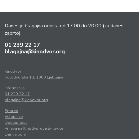
Danes je blagajna odprta od 17:00 do 20:00
(za danes
zaprto).
01 239 22 17
blagajna@kinodvor.org
Kinodvor
Kolodvorska 13, 1000 Ljubljana
Informacije:
01 239 22 17
blagajna@kinodvor.org
Spored
Vstopnice
Dostopnost
Prijava na Kinodvorove E-novice
Darilni boni