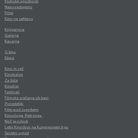
Klubske ugodnosti
Napovedujemo
Filmi
Kino na zahtevo
Knjigarnica
Galerija
Kavarna
O kinu
Ekipa
Kino in več
Kinobalon
Za šole
Kinotrip
Festivali
Filmska srečanja ob kavi
Ponedeljki
Film pod zvezdami
Kinosloga. Retrosex.
Noč grozljivk
Letni Kinodvor na Kongresnem trgu
Spletni ogled