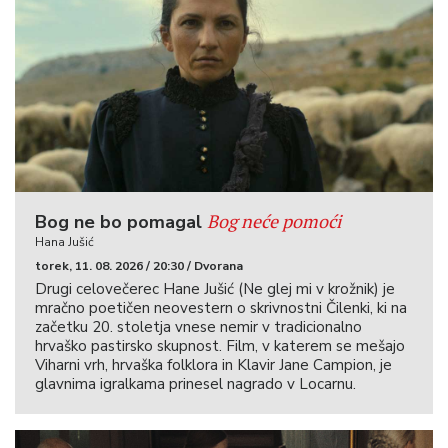
Bog neće pomoći
Bog ne bo pomagal
Hana Jušić
torek, 11. 08. 2026 / 20:30 / Dvorana
Drugi celovečerec Hane Jušić (Ne glej mi v krožnik) je
mračno poetičen neovestern o skrivnostni Čilenki, ki na
začetku 20. stoletja vnese nemir v tradicionalno
hrvaško pastirsko skupnost. Film, v katerem se mešajo
Viharni vrh, hrvaška folklora in Klavir Jane Campion, je
glavnima igralkama prinesel nagrado v Locarnu.