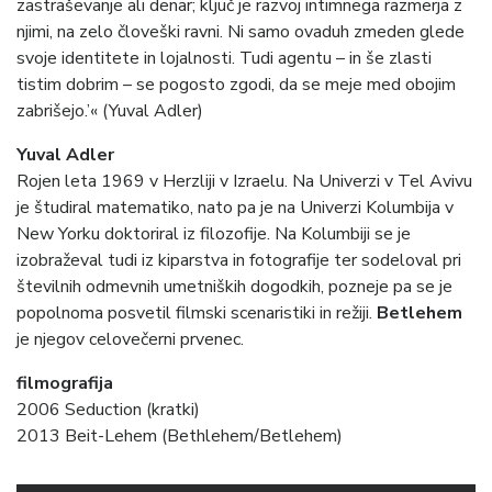
zastraševanje ali denar; ključ je razvoj intimnega razmerja z
njimi, na zelo človeški ravni. Ni samo ovaduh zmeden glede
svoje identitete in lojalnosti. Tudi agentu – in še zlasti
tistim dobrim – se pogosto zgodi, da se meje med obojim
zabrišejo.’« (Yuval Adler)
Yuval Adler
Rojen leta 1969 v Herzliji v Izraelu. Na Univerzi v Tel Avivu
je študiral matematiko, nato pa je na Univerzi Kolumbija v
New Yorku doktoriral iz filozofije. Na Kolumbiji se je
izobraževal tudi iz kiparstva in fotografije ter sodeloval pri
številnih odmevnih umetniških dogodkih, pozneje pa se je
popolnoma posvetil filmski scenaristiki in režiji.
Betlehem
je njegov celovečerni prvenec.
filmografija
2006 Seduction (kratki)
2013 Beit-Lehem
(Bethlehem/Betlehem)