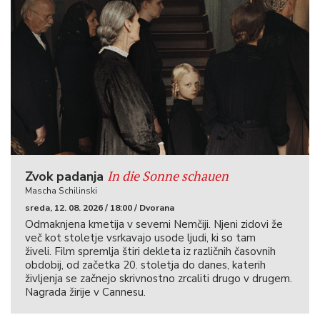
In die Sonne schauen
Zvok padanja
Mascha Schilinski
sreda, 12. 08. 2026 / 18:00 / Dvorana
Odmaknjena kmetija v severni Nemčiji. Njeni zidovi že
več kot stoletje vsrkavajo usode ljudi, ki so tam
živeli. Film spremlja štiri dekleta iz različnih časovnih
obdobij, od začetka 20. stoletja do danes, katerih
življenja se začnejo skrivnostno zrcaliti drugo v drugem.
Nagrada žirije v Cannesu.