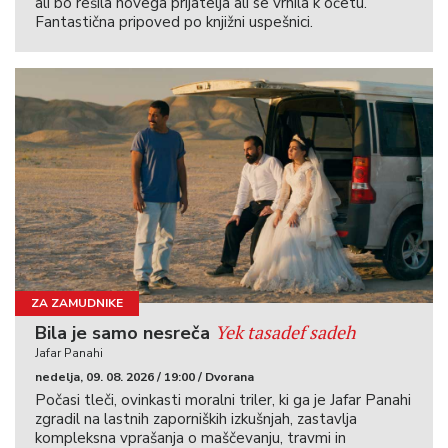
ali bo rešila novega prijatelja ali se vrnila k očetu.
Fantastična pripoved po knjižni uspešnici.
ZA ZAMUDNIKE
Yek tasadef sadeh
Bila je samo nesreča
Jafar Panahi
nedelja, 09. 08. 2026 / 19:00 / Dvorana
Počasi tleči, ovinkasti moralni triler, ki ga je Jafar Panahi
zgradil na lastnih zaporniških izkušnjah, zastavlja
kompleksna vprašanja o maščevanju, travmi in