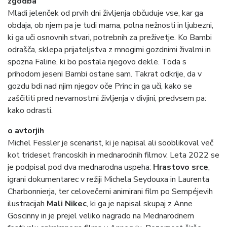
zgodba
Mladi jelenček od prvih dni življenja občuduje vse, kar ga
obdaja, ob njem pa je tudi mama, polna nežnosti in ljubezni,
ki ga uči osnovnih stvari, potrebnih za preživetje. Ko Bambi
odrašča, sklepa prijateljstva z mnogimi gozdnimi živalmi in
spozna Faline, ki bo postala njegovo dekle. Toda s
prihodom jeseni Bambi ostane sam. Takrat odkrije, da v
gozdu bdi nad njim njegov oče Princ in ga uči, kako se
zaščititi pred nevarnostmi življenja v divjini, predvsem pa:
kako odrasti.
o avtorjih
Michel Fessler je scenarist, ki je napisal ali sooblikoval več
kot trideset francoskih in mednarodnih filmov. Leta 2022 se
je podpisal pod dva mednarodna uspeha:
Hrastovo srce
,
igrani dokumentarec v režiji Michela Seydouxa in Laurenta
Charbonnierja, ter celovečerni animirani film po Sempéjevih
ilustracijah
Mali Nikec
, ki ga je napisal skupaj z Anne
Goscinny in je prejel veliko nagrado na Mednarodnem