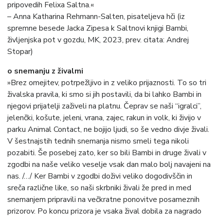
pripovedih Felixa Saltna.«
– Anna Katharina Rehmann-Salten, pisateljeva hči (iz
spremne besede Jacka Zipesa k Saltnovi knjigi Bambi,
življenjska pot v gozdu, MK, 2023, prev. citata: Andrej
Stopar)
o snemanju z živalmi
»Brez omejitev, potrpežljivo in z veliko prijaznosti. To so tri
živalska pravila, ki smo si jih postavili, da bi lahko Bambi in
njegovi prijatelji zaživeli na platnu. Čeprav se naši “igralci”,
jelenčki, košute, jeleni, vrana, zajec, rakun in volk, ki živijo v
parku Animal Contact, ne bojijo ljudi, so še vedno divje živali.
V šestnajstih tednih snemanja nismo smeli tega nikoli
pozabiti. Še posebej zato, ker so bili Bambi in druge živali v
zgodbi na naše veliko veselje vsak dan malo bolj navajeni na
nas. /…/ Ker Bambi v zgodbi doživi veliko dogodivščin in
sreča različne like, so naši skrbniki živali že pred in med
snemanjem pripravili na večkratne ponovitve posameznih
prizorov. Po koncu prizora je vsaka žival dobila za nagrado