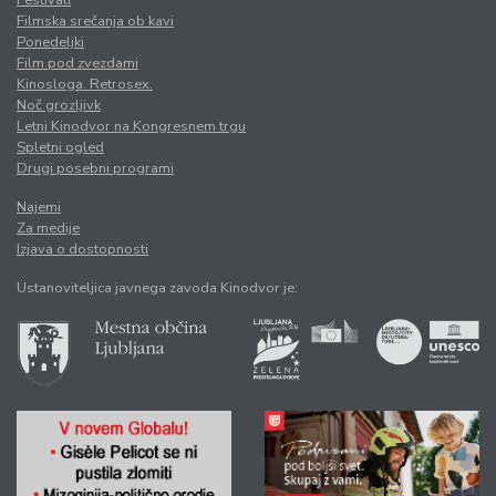
Filmska srečanja ob kavi
Ponedeljki
Film pod zvezdami
Kinosloga. Retrosex.
Noč grozljivk
Letni Kinodvor na Kongresnem trgu
Spletni ogled
Drugi posebni programi
Najemi
Za medije
Izjava o dostopnosti
Ustanoviteljica javnega zavoda Kinodvor je: