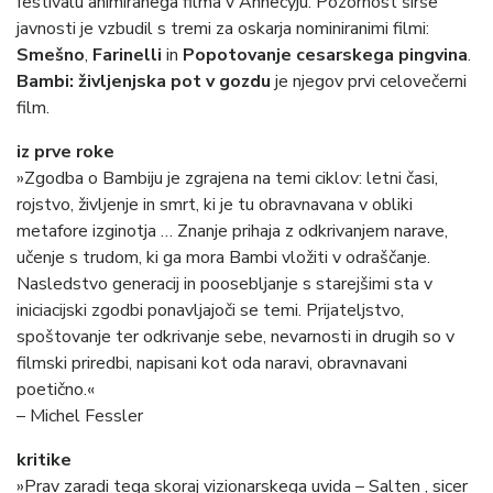
festivalu animiranega filma v Annecyju. Pozornost širše
javnosti je vzbudil s tremi za oskarja nominiranimi filmi:
Smešno
,
Farinelli
in
Popotovanje cesarskega pingvina
.
Bambi: življenjska pot v gozdu
je njegov prvi celovečerni
film.
iz prve roke
»Zgodba o Bambiju je zgrajena na temi ciklov: letni časi,
rojstvo, življenje in smrt, ki je tu obravnavana v obliki
metafore izginotja … Znanje prihaja z odkrivanjem narave,
učenje s trudom, ki ga mora Bambi vložiti v odraščanje.
Nasledstvo generacij in poosebljanje s starejšimi sta v
iniciacijski zgodbi ponavljajoči se temi. Prijateljstvo,
spoštovanje ter odkrivanje sebe, nevarnosti in drugih so v
filmski priredbi, napisani kot oda naravi, obravnavani
poetično.«
– Michel Fessler
kritike
»Prav zaradi tega skoraj vizionarskega uvida – Salten , sicer