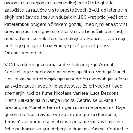
nacionalni ali regionalni ravni redke) in nešteto gliv. Je
zatočišče za različne vrste prostoživečih živali, od jelenov in
divjih prašičev do številnih žuželk in 180 vrst ptic (več kot v
kateremkoli drugem nižinskem gozdu), med njimi enajst vrst
dnevnih ptic. Tam gnezdijo tudi štiri vrste nočnih ptic ujed,
med katerimi so nekatere najredkejše v Franciji – zlasti ribji
orel, ki je po izginotju iz Francije prvič gnezdil prav v
Orleanskem gozdu.
V Orleanskem gozdu ima sedež tudi podjetje Animal
Contact, ki je sodelovalo pri snemanju filma. Vodi ga Muriel
Bec, priznana strokovnjakinja na področju usposabljanja živali
za avdiovizualni svet, ki je sodelovala že pri več kot tisoč
snemanjih, tudi za filme Nicolasa Vaniera, Luca Bessona,
Pierra Salvadorija in Danyja Boona. Čeprav se ukvarja z
dresuro, se Muriel v tem strogem izrazu ne prepozna. Raje
govori o režiranju živali: »Še zdaleč ne gre za dresiranje,
temveč za uporabo sposobnosti posamezne živali in njene
želje po komunikaciji in deljenju z drugimi.« Animal Contact je