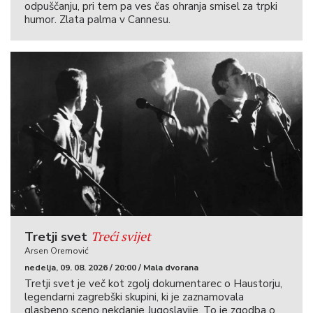
odpuščanju, pri tem pa ves čas ohranja smisel za trpki
humor. Zlata palma v Cannesu.
Treći svijet
Tretji svet
Arsen Oremović
nedelja, 09. 08. 2026 / 20:00 / Mala dvorana
Tretji svet je več kot zgolj dokumentarec o Haustorju,
legendarni zagrebški skupini, ki je zaznamovala
glasbeno sceno nekdanje Jugoslavije. To je zgodba o