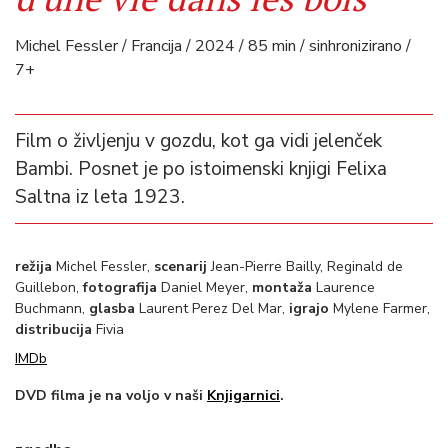
Michel Fessler / Francija / 2024 / 85 min / sinhronizirano /
7+
Film o življenju v gozdu, kot ga vidi jelenček
Bambi. Posnet je po istoimenski knjigi Felixa
Saltna iz leta 1923.
režija
Michel Fessler,
scenarij
Jean-Pierre Bailly, Reginald de
Guillebon,
fotografija
Daniel Meyer,
montaža
Laurence
Buchmann,
glasba
Laurent Perez Del Mar,
igrajo
Mylene Farmer,
distribucija
Fivia
IMDb
DVD filma je na voljo v naši
Knjigarnici
.