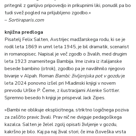
pritegnil z ganljivo pripovedjo in prikupnimi liki, ponudil pa bo
tudi svež pogled na priljubljeno zgodbo.«
–
Sortiraparis.com
knjižna predloga
Pisatelj Felix Salten, Avstrijec madžarskega rodu, ki se je
rodil leta 1869 in umrl leta 1945, je bil dramatik, scenarist
in romanopisec. Napisal je več zgodb o živalih, med drugim
leta 1923 znamenitega Bambija. Ime izvira iz italijanske
besede bambino (otrok), zgodbo pa je navdihnilo njegovo
bivanje v Alpah. Roman
Bambi: življenjska pot v gozdu
je
leta 2024 ponovno izšel pri Mladinski knjigi v novem
prevodu Urške P. Černe, z ilustracijami Alenke Sottler.
Spremno besedo h knjigi je prispeval Jack Zipes.
»Bambi ne oblikuje eksplicitnega, striktno logičnega poziva
za zaščito pravic živali. Prav nič ne dviguje pedagoškega
kazalca. Salten je želel zgolj opisati življenje v gozdu,
kakršno je bilo. Kaj pa naj žival stori, če ima človeška vrsta