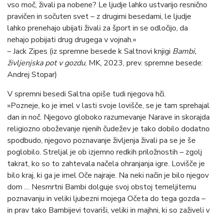
vso moč, živali pa nobene? Le ljudje lahko ustvarijo resnično
pravičen in sočuten svet – z drugimi besedami, le ljudje
lahko prenehajo ubijati živali za šport in se odločijo, da
nehajo pobijati drug drugega v vojnah.«
– Jack Zipes (iz spremne besede k Saltnovi knjigi
Bambi,
življenjska pot v gozdu
, MK, 2023, prev. spremne besede:
Andrej Stopar)
V spremni besedi Saltna opiše tudi njegova hči.
»Pozneje, ko je imel v lasti svoje lovišče, se je tam sprehajal
dan in noč. Njegovo globoko razumevanje Narave in skorajda
religiozno oboževanje njenih čudežev je tako dobilo dodatno
spodbudo, njegovo poznavanje življenja živali pa se je še
poglobilo. Streljal je ob izjemno redkih priložnostih – zgolj
takrat, ko so to zahtevala načela ohranjanja igre. Lovišče je
bilo kraj, ki ga je imel Oče najraje. Na neki način je bilo njegov
dom … Nesmrtni Bambi dolguje svoj obstoj temeljitemu
poznavanju in veliki ljubezni mojega Očeta do tega gozda –
in prav tako Bambijevi tovariši, veliki in majhni, ki so zaživeli v