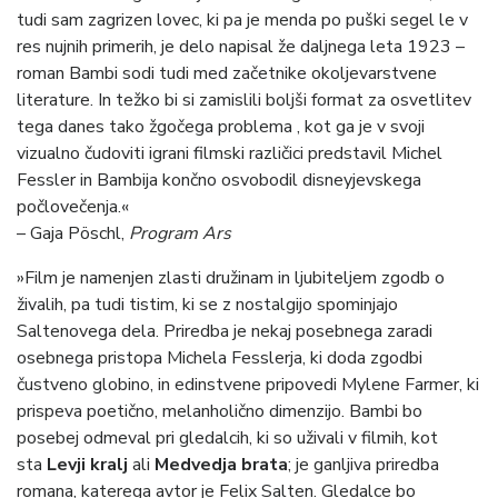
tudi sam zagrizen lovec, ki pa je menda po puški segel le v
res nujnih primerih, je delo napisal že daljnega leta 1923 –
roman Bambi sodi tudi med začetnike okoljevarstvene
literature. In težko bi si zamislili boljši format za osvetlitev
tega danes tako žgočega problema , kot ga je v svoji
vizualno čudoviti igrani filmski različici predstavil Michel
Fessler in Bambija končno osvobodil disneyjevskega
počlovečenja.«
– Gaja Pöschl,
Program Ars
»Film je namenjen zlasti družinam in ljubiteljem zgodb o
živalih, pa tudi tistim, ki se z nostalgijo spominjajo
Saltenovega dela. Priredba je nekaj posebnega zaradi
osebnega pristopa Michela Fesslerja, ki doda zgodbi
čustveno globino, in edinstvene pripovedi Mylene Farmer, ki
prispeva poetično, melanholično dimenzijo. Bambi bo
posebej odmeval pri gledalcih, ki so uživali v filmih, kot
sta
Levji kralj
ali
Medvedja brata
; je ganljiva priredba
romana, katerega avtor je Felix Salten. Gledalce bo