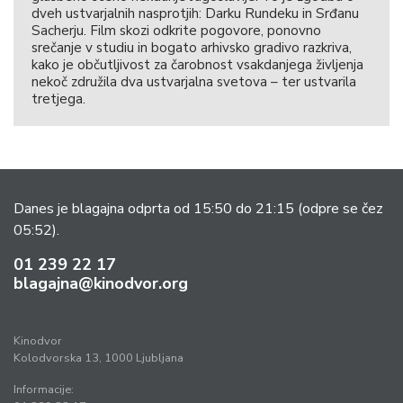
dveh ustvarjalnih nasprotjih: Darku Rundeku in Srđanu
Sacherju. Film skozi odkrite pogovore, ponovno
srečanje v studiu in bogato arhivsko gradivo razkriva,
kako je občutljivost za čarobnost vsakdanjega življenja
nekoč združila dva ustvarjalna svetova – ter ustvarila
tretjega.
Danes je blagajna odprta od 15:50 do 21:15
(odpre se čez
05:52).
01 239 22 17
blagajna@kinodvor.org
Kinodvor
Kolodvorska 13, 1000 Ljubljana
Informacije: