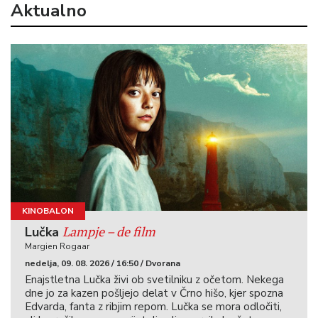
Aktualno
KINOBALON
Lampje – de film
Lučka
Margien Rogaar
nedelja, 09. 08. 2026 / 16:50 / Dvorana
Enajstletna Lučka živi ob svetilniku z očetom. Nekega
dne jo za kazen pošljejo delat v Črno hišo, kjer spozna
Edvarda, fanta z ribjim repom. Lučka se mora odločiti,