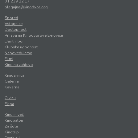
01 239 22 17
blagajna@kinodvor.org
Spored
Vstopnice
Dostopnost
Prijava na Kinodvorove E-novice
Darilni boni
Klubske ugodnosti
Napovedujemo
Filmi
Kino na zahtevo
Knjigarnica
Galerija
Kavarna
O kinu
Ekipa
Kino in več
Kinobalon
Za šole
Kinotrip
Festivali