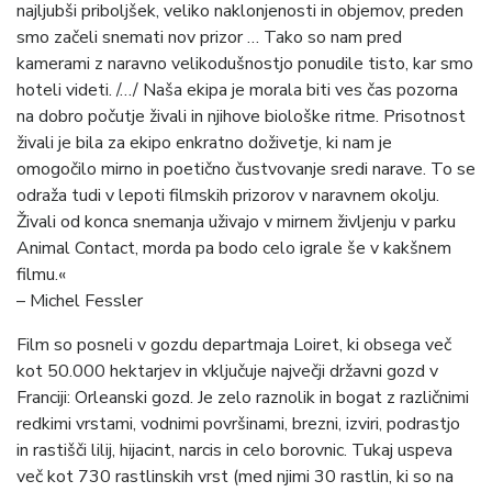
najljubši priboljšek, veliko naklonjenosti in objemov, preden
smo začeli snemati nov prizor … Tako so nam pred
kamerami z naravno velikodušnostjo ponudile tisto, kar smo
hoteli videti. /…/ Naša ekipa je morala biti ves čas pozorna
na dobro počutje živali in njihove biološke ritme. Prisotnost
živali je bila za ekipo enkratno doživetje, ki nam je
omogočilo mirno in poetično čustvovanje sredi narave. To se
odraža tudi v lepoti filmskih prizorov v naravnem okolju.
Živali od konca snemanja uživajo v mirnem življenju v parku
Animal Contact, morda pa bodo celo igrale še v kakšnem
filmu.«
– Michel Fessler
Film so posneli v gozdu departmaja Loiret, ki obsega več
kot 50.000 hektarjev in vključuje največji državni gozd v
Franciji: Orleanski gozd. Je zelo raznolik in bogat z različnimi
redkimi vrstami, vodnimi površinami, brezni, izviri, podrastjo
in rastišči lilij, hijacint, narcis in celo borovnic. Tukaj uspeva
več kot 730 rastlinskih vrst (med njimi 30 rastlin, ki so na