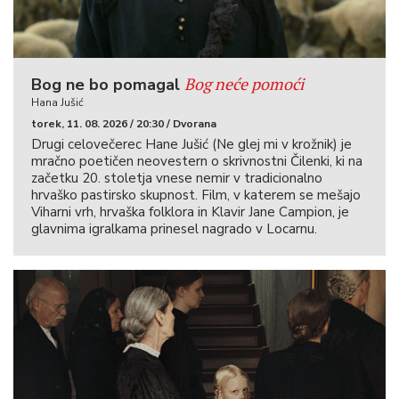
Bog neće pomoći
Bog ne bo pomagal
Hana Jušić
torek, 11. 08. 2026 / 20:30 / Dvorana
Drugi celovečerec Hane Jušić (Ne glej mi v krožnik) je
mračno poetičen neovestern o skrivnostni Čilenki, ki na
začetku 20. stoletja vnese nemir v tradicionalno
hrvaško pastirsko skupnost. Film, v katerem se mešajo
Viharni vrh, hrvaška folklora in Klavir Jane Campion, je
glavnima igralkama prinesel nagrado v Locarnu.