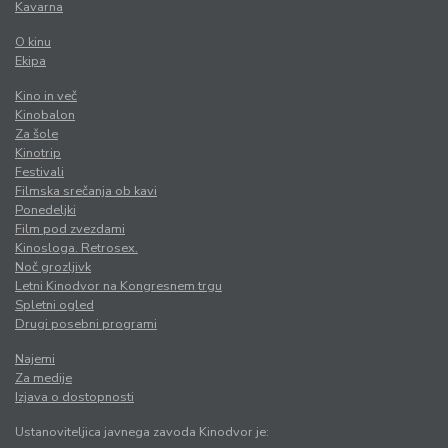
Kavarna
O kinu
Ekipa
Kino in več
Kinobalon
Za šole
Kinotrip
Festivali
Filmska srečanja ob kavi
Ponedeljki
Film pod zvezdami
Kinosloga. Retrosex.
Noč grozljivk
Letni Kinodvor na Kongresnem trgu
Spletni ogled
Drugi posebni programi
Najemi
Za medije
Izjava o dostopnosti
Ustanoviteljica javnega zavoda Kinodvor je: