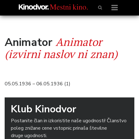
Animator
Animator
(izvirni naslov ni znan)
05.05.1936 – 06.05.1936 (1)
Klub Kinodvor
Postanite član in izkoristite naše ugodnosti! Članstvo
poleg znižane cene vstopnic prinaša številne
druge ugodnosti.