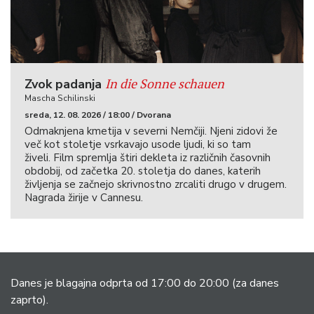
In die Sonne schauen
Zvok padanja
Mascha Schilinski
sreda, 12. 08. 2026 / 18:00 / Dvorana
Odmaknjena kmetija v severni Nemčiji. Njeni zidovi že
več kot stoletje vsrkavajo usode ljudi, ki so tam
živeli. Film spremlja štiri dekleta iz različnih časovnih
obdobij, od začetka 20. stoletja do danes, katerih
življenja se začnejo skrivnostno zrcaliti drugo v drugem.
Nagrada žirije v Cannesu.
Danes je blagajna odprta od 17:00 do 20:00
(za danes
zaprto).