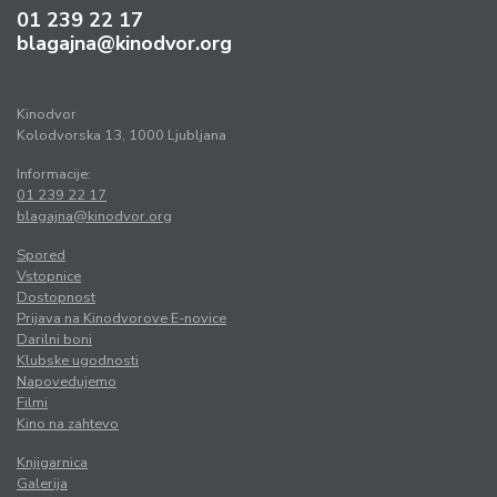
01 239 22 17
blagajna@kinodvor.org
Kinodvor
Kolodvorska 13, 1000 Ljubljana
Informacije:
01 239 22 17
blagajna@kinodvor.org
Spored
Vstopnice
Dostopnost
Prijava na Kinodvorove E-novice
Darilni boni
Klubske ugodnosti
Napovedujemo
Filmi
Kino na zahtevo
Knjigarnica
Galerija