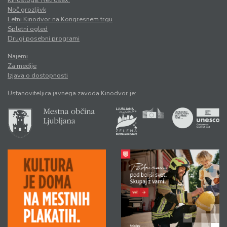
Kinosloga. Retrosex.
Noč grozljivk
Letni Kinodvor na Kongresnem trgu
Spletni ogled
Drugi posebni programi
Najemi
Za medije
Izjava o dostopnosti
Ustanoviteljica javnega zavoda Kinodvor je: