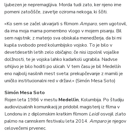
ljubezen je nepremagljiva. Morda tudi zato, ker njeno ime
pomeni zatočišče, zavetje oziroma nekoga, ki ščiti.
»Ko sem se začel ukvarjati s filmom
Amparo
, sem ugotovil,
da ima moja mama pomembno vlogo v mojem pisanju. Bil
sem najstnik; z materjo sva obiskala menedžerja, da bi mi
kupila svobodo pred kolumbijsko vojsko. To je bilo v
devetdesetih letih zelo običajno; če nisi izpolnil vojaške
dolžnosti, te je vojska lahko kadarkoli ugrabila. Nadvse
srhljivo je bilo hoditi po ulicah. V tem času je bil Medellín
eno najbolj nasilnih mest sveta: prekupčevanje z mamili je
uničilo institucionalni red v državi.« (Simón Mesa Soto)
Simón Mesa Soto
Rojen leta 1986 v mestu
Medellìn
, Kolumbija. Po študiju
audiovizualnih komunikacij je pridobil magisterij iz filma v
Londonu in z diplomskim kratkim filmom
Leidi
osvojil zlato
palmo na cannskem festivalu leta 2014.
Amparo
je njegov
celovečerni prvenec.