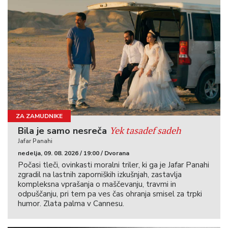
ZA ZAMUDNIKE
Yek tasadef sadeh
Bila je samo nesreča
Jafar Panahi
nedelja, 09. 08. 2026 / 19:00 / Dvorana
Počasi tleči, ovinkasti moralni triler, ki ga je Jafar Panahi
zgradil na lastnih zaporniških izkušnjah, zastavlja
kompleksna vprašanja o maščevanju, travmi in
odpuščanju, pri tem pa ves čas ohranja smisel za trpki
humor. Zlata palma v Cannesu.