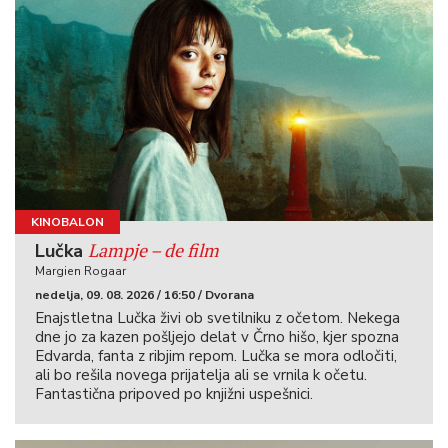
KINOBALON
Lampje – de film
Lučka
Margien Rogaar
nedelja, 09. 08. 2026 / 16:50 / Dvorana
Enajstletna Lučka živi ob svetilniku z očetom. Nekega
dne jo za kazen pošljejo delat v Črno hišo, kjer spozna
Edvarda, fanta z ribjim repom. Lučka se mora odločiti,
ali bo rešila novega prijatelja ali se vrnila k očetu.
Fantastična pripoved po knjižni uspešnici.