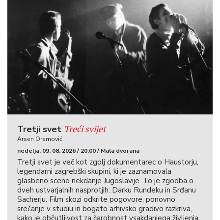
Treći svijet
Tretji svet
Arsen Oremović
nedelja, 09. 08. 2026 / 20:00 / Mala dvorana
Tretji svet je več kot zgolj dokumentarec o Haustorju,
legendarni zagrebški skupini, ki je zaznamovala
glasbeno sceno nekdanje Jugoslavije. To je zgodba o
dveh ustvarjalnih nasprotjih: Darku Rundeku in Srđanu
Sacherju. Film skozi odkrite pogovore, ponovno
srečanje v studiu in bogato arhivsko gradivo razkriva,
kako je občutljivost za čarobnost vsakdanjega življenja