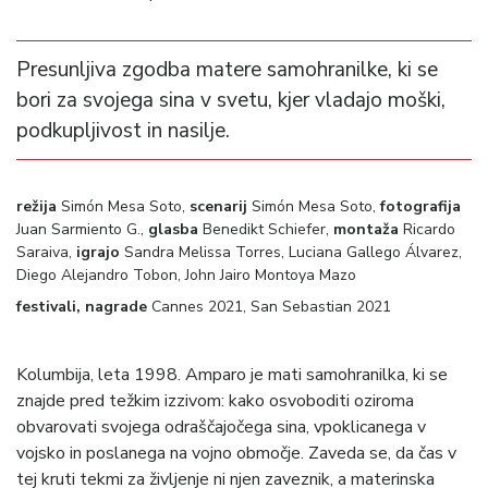
Presunljiva zgodba matere samohranilke, ki se
bori za svojega sina v svetu, kjer vladajo moški,
podkupljivost in nasilje.
režija
Simón Mesa Soto,
scenarij
Simón Mesa Soto,
fotografija
Juan Sarmiento G.,
glasba
Benedikt Schiefer,
montaža
Ricardo
Saraiva,
igrajo
Sandra Melissa Torres, Luciana Gallego Álvarez,
Diego Alejandro Tobon, John Jairo Montoya Mazo
festivali, nagrade
Cannes 2021, San Sebastian 2021
Kolumbija, leta 1998. Amparo je mati samohranilka, ki se
znajde pred težkim izzivom: kako osvoboditi oziroma
obvarovati svojega odraščajočega sina, vpoklicanega v
vojsko in poslanega na vojno območje. Zaveda se, da čas v
tej kruti tekmi za življenje ni njen zaveznik, a materinska