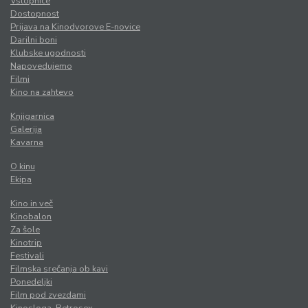
Vstopnice
Dostopnost
Prijava na Kinodvorove E-novice
Darilni boni
Klubske ugodnosti
Napovedujemo
Filmi
Kino na zahtevo
Knjigarnica
Galerija
Kavarna
O kinu
Ekipa
Kino in več
Kinobalon
Za šole
Kinotrip
Festivali
Filmska srečanja ob kavi
Ponedeljki
Film pod zvezdami