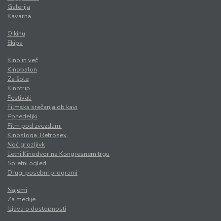
Galerija
Kavarna
O kinu
Ekipa
Kino in več
Kinobalon
Za šole
Kinotrip
Festivali
Filmska srečanja ob kavi
Ponedeljki
Film pod zvezdami
Kinosloga. Retrosex.
Noč grozljivk
Letni Kinodvor na Kongresnem trgu
Spletni ogled
Drugi posebni programi
Najemi
Za medije
Izjava o dostopnosti