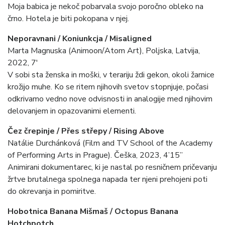
Moja babica je nekoč pobarvala svojo poročno obleko na
črno. Hotela je biti pokopana v njej.
Neporavnani / Koniunkcja / Misaligned
Marta Magnuska (Animoon/Atom Art), Poljska, Latvija,
2022, 7′
V sobi sta ženska in moški, v terariju ždi gekon, okoli žarnice
krožijo muhe. Ko se ritem njihovih svetov stopnjuje, počasi
odkrivamo vedno nove odvisnosti in analogije med njihovim
delovanjem in opazovanimi elementi.
Čez črepinje / Přes střepy / Rising Above
Natálie Durchánková (Film and TV School of the Academy
of Performing Arts in Prague). Češka, 2023, 4’15”
Animirani dokumentarec, ki je nastal po resničnem pričevanju
žrtve brutalnega spolnega napada ter njeni prehojeni poti
do okrevanja in pomiritve.
Hobotnica Banana Mišmaš / Octopus Banana
Hotchpotch