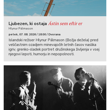
Ástin sem eftir er
Ljubezen, ki ostaja
Hlynur Pálmason
petek, 07. 08. 2026 / 18:00 / Dvorana
Islandski režiser Hlynur Pálmason (Božja dežela) pred
veličastnim ozadjem minevajočih letnih časov naslika
igriv, grenko-sladek portret družinskega življenja v vsej
njegovi lepoti, humorju in nepopolnosti.