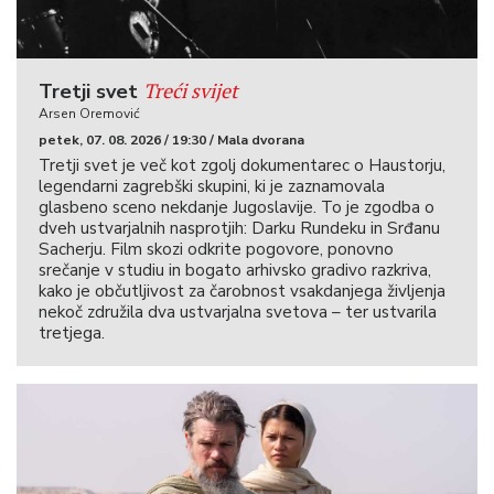
Treći svijet
Tretji svet
Arsen Oremović
petek, 07. 08. 2026 / 19:30 / Mala dvorana
Tretji svet je več kot zgolj dokumentarec o Haustorju,
legendarni zagrebški skupini, ki je zaznamovala
glasbeno sceno nekdanje Jugoslavije. To je zgodba o
dveh ustvarjalnih nasprotjih: Darku Rundeku in Srđanu
Sacherju. Film skozi odkrite pogovore, ponovno
srečanje v studiu in bogato arhivsko gradivo razkriva,
kako je občutljivost za čarobnost vsakdanjega življenja
nekoč združila dva ustvarjalna svetova – ter ustvarila
tretjega.