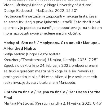
Vivien Hárshegyi (Moholy-Nagy University of Art and
Design Budapest), Madžarska, 2022, 13’30”
Protagonistka se začenja zaljubljati v nekega fanta, česar
se zaradi izkušenj s prvo ljubeznijo ustraši. Zato zbeži in val
spominov jo ponese na namišljeno popotovanje, na katerem
mora razvozlati svoje zmedene misli in občutja.
Mariupol. Sto noči / Маріуполь. Сто ночей / Mariupol.
A Hundred Nights
Sofija Melnik (Gogol Fest/Ogalala
Kreuzberg/Theatromania), Ukrajina, Nemčija, 2023, 7’25”
Zgodba o deklici, ki jo 24. februarja 2022 prebudi sirena in
se trudi v gorečem mestu najti koga, ki je živ. Navdih za
protagonistko je bila štiriletna Alice, ki je v prvih mesecih
ruske invazije živela v blokiranem Mariupolu.
Obleka za finale / Haljina za finale / Her Dress for the
Final
Martina Meštrović (Kreativni sindikat), Hrvaška, 2023, 8’45”