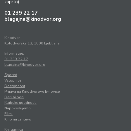
zaprto).
01 239 22 17
blagajna@kinodvor.org
Kinodvor
Kolodvorska 13, 1000 Ljubljana
Informacije:
01 239 22 17
blagajna@kinodvor.org
Spored
Vstopnice
Dostopnost
Prijava na Kinodvorove E-novice
Darilni boni
Klubske ugodnosti
Napovedujemo
Filmi
Kino na zahtevo
Knjigarnica