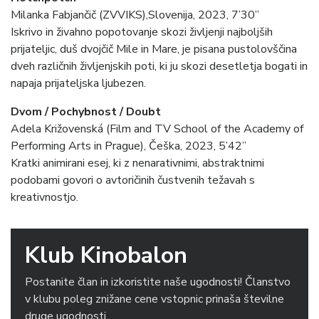
Milanka Fabjančič (ZVVIKS),Slovenija, 2023, 7’30”
Iskrivo in živahno popotovanje skozi življenji najboljših
prijateljic, duš dvojčič Mile in Mare, je pisana pustolovščina
dveh različnih življenjskih poti, ki ju skozi desetletja bogati in
napaja prijateljska ljubezen.
Dvom / Pochybnost / Doubt
Adela Križovenská (Film and TV School of the Academy of
Performing Arts in Prague), Češka, 2023, 5’42”
Kratki animirani esej, ki z nenarativnimi, abstraktnimi
podobami govori o avtoričinih čustvenih težavah s
kreativnostjo.
Klub Kinobalon
Postanite član in izkoristite naše ugodnosti! Članstvo
v klubu poleg znižane cene vstopnic prinaša številne
druge ugodnosti.