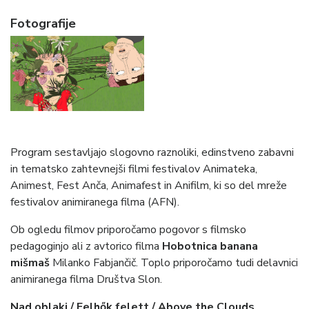
Fotografije
Program sestavljajo slogovno raznoliki, edinstveno zabavni
in tematsko zahtevnejši filmi festivalov Animateka,
Animest, Fest Anča, Animafest in Anifilm, ki so del mreže
festivalov animiranega filma (AFN).
Ob ogledu filmov priporočamo pogovor s filmsko
pedagoginjo ali z avtorico filma
Hobotnica banana
mišmaš
Milanko Fabjančič. Toplo priporočamo tudi delavnici
animiranega filma Društva Slon.
Nad oblaki / Felhők felett / Above the Clouds