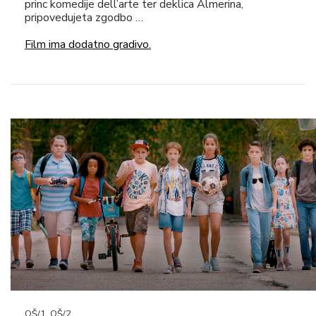
princ komedije dell’arte ter deklica Almerina,
pripovedujeta zgodbo …
Film ima dodatno gradivo.
OŠ/1, OŠ/2