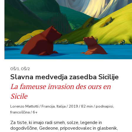
OŠ/1, OŠ/2
Slavna medvedja zasedba Sicilije
La fameuse invasion des ours en
Sicile
Lorenzo Mattotti / Francija, Italija / 2019 / 82 min / podnapisi,
francoščina / 6+
Za tiste, ki imajo radi smeh, solze, legende in
dogodivščine, Gedeone, pripovedovalec in glasbenik,