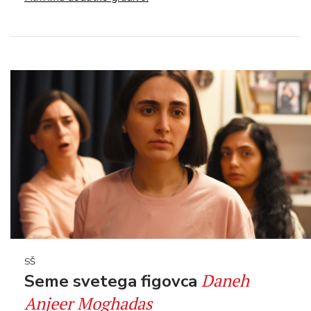
SŠ
Daneh
Seme svetega figovca
Anjeer Moghadas