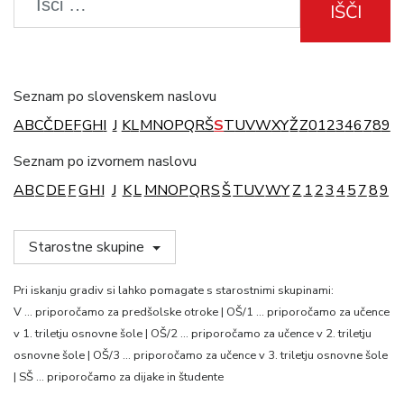
IŠČI
Seznam po slovenskem naslovu
A
B
C
Č
D
E
F
G
H
I
J
K
L
M
N
O
P
Q
R
Š
S
T
U
V
W
X
Y
Ž
Z
0
1
2
3
4
6
7
8
9
Seznam po izvornem naslovu
A
B
C
D
E
F
G
H
I
J
K
L
M
N
O
P
Q
R
S
Š
T
U
V
W
Y
Z
1
2
3
4
5
7
8
9
Starostne skupine
Pri iskanju gradiv si lahko pomagate s starostnimi skupinami:
V … priporočamo za predšolske otroke | OŠ/1 … priporočamo za učence
v 1. triletju osnovne šole | OŠ/2 … priporočamo za učence v 2. triletju
osnovne šole | OŠ/3 … priporočamo za učence v 3. triletju osnovne šole
| SŠ … priporočamo za dijake in študente