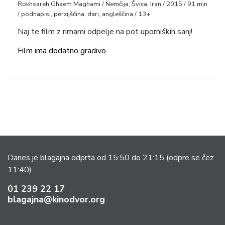
Rokhsareh Ghaem Maghami / Nemčija, Švica, Iran / 2015 / 91 min
/ podnapisi, perzijščina, dari, angleščina / 13+
Naj te film z rimami odpelje na pot uporniških sanj!
Film ima dodatno gradivo.
Danes je blagajna odprta od 15:50 do 21:15
(odpre se čez
11:40).
01 239 22 17
blagajna@kinodvor.org