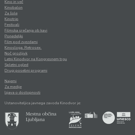
Kino in več
Kinobalon
Za šole
Kinotrip
Festivali
Filmska srečanja ob kavi
Ponedeljki
Film pod zvezdami
Kinosloga. Retrosex.
Noč grozljivk
Letni Kinodvor na Kongresnem trgu
Spletni ogled
Drugi posebni programi
Najemi
Za medije
Izjava o dostopnosti
Ustanoviteljica javnega zavoda Kinodvor je: