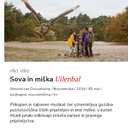
OŠ/1, OŠ/2
Uilenbal
Sova in miška
Simone van Dusseldorp / Nizozemska / 2016 / 85 min /
podnapisi, nizozemščina / 6+
Prikupen in zabaven muzikal ter vznemirljiva gozdna
pustolovščina štirih prijateljev in ene miške, v kateri
mladi junaki odkrivajo pravila narave in pravega
prijateljstva.