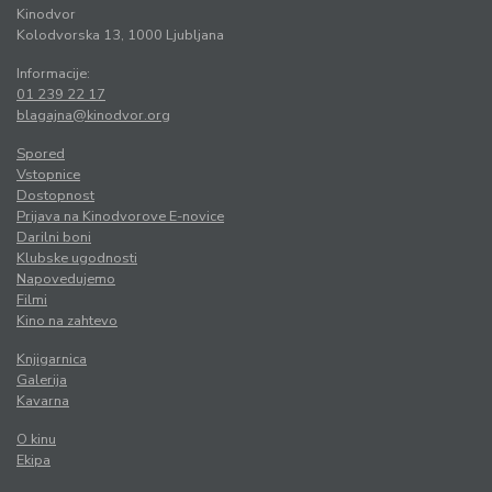
Kinodvor
Kolodvorska 13, 1000 Ljubljana
Informacije:
01 239 22 17
blagajna@kinodvor.org
Spored
Vstopnice
Dostopnost
Prijava na Kinodvorove E-novice
Darilni boni
Klubske ugodnosti
Napovedujemo
Filmi
Kino na zahtevo
Knjigarnica
Galerija
Kavarna
O kinu
Ekipa