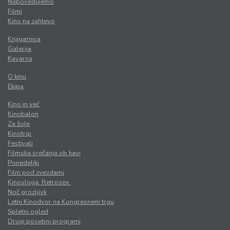
Napovedujemo
Filmi
Kino na zahtevo
Knjigarnica
Galerija
Kavarna
O kinu
Ekipa
Kino in več
Kinobalon
Za šole
Kinotrip
Festivali
Filmska srečanja ob kavi
Ponedeljki
Film pod zvezdami
Kinosloga. Retrosex.
Noč grozljivk
Letni Kinodvor na Kongresnem trgu
Spletni ogled
Drugi posebni programi