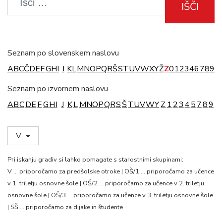
IŠČI
Seznam po slovenskem naslovu
A
B
C
Č
D
E
F
G
H
I
J
K
L
M
N
O
P
Q
R
Š
S
T
U
V
W
X
Y
Ž
Z
0
1
2
3
4
6
7
8
9
Seznam po izvornem naslovu
A
B
C
D
E
F
G
H
I
J
K
L
M
N
O
P
Q
R
S
Š
T
U
V
W
Y
Z
1
2
3
4
5
7
8
9
V
Pri iskanju gradiv si lahko pomagate s starostnimi skupinami:
V … priporočamo za predšolske otroke | OŠ/1 … priporočamo za učence
v 1. triletju osnovne šole | OŠ/2 … priporočamo za učence v 2. triletju
osnovne šole | OŠ/3 … priporočamo za učence v 3. triletju osnovne šole
| SŠ … priporočamo za dijake in študente