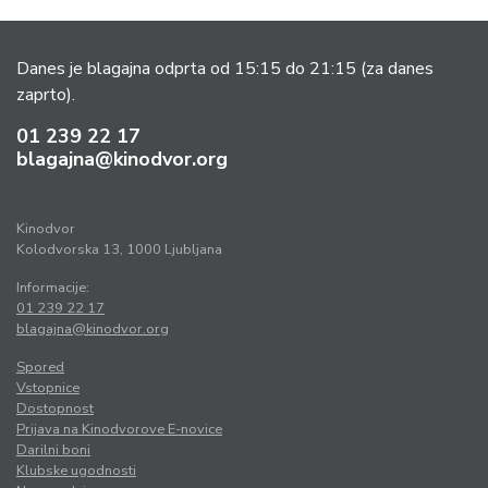
Danes je blagajna odprta od 15:15 do 21:15
(za danes
zaprto).
01 239 22 17
blagajna@kinodvor.org
Kinodvor
Kolodvorska 13, 1000 Ljubljana
Informacije:
01 239 22 17
blagajna@kinodvor.org
Spored
Vstopnice
Dostopnost
Prijava na Kinodvorove E-novice
Darilni boni
Klubske ugodnosti