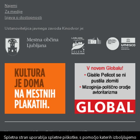
Najemi
Za medije
Izjava o dostopnosti
Ustanoviteljica javnega zavoda Kinodvor je:
Vse pravice pridržane © Kinodvor |
Avtorji
|
Pravno obvestilo
|
Varstvo
Spletna stran uporablja spletne piškotke, s pomočjo katerih izboljšujemo
osebnih podatkov