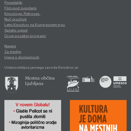
Ponedeljki
Film pod zvezdami
Kinosloga. Retrosex.
Noč grozljivk
Letni Kinodvor na Kongresnem trgu
Spletni ogled
Drugi posebni programi
Najemi
Za medije
Izjava o dostopnosti
Ustanoviteljica javnega zavoda Kinodvor je: