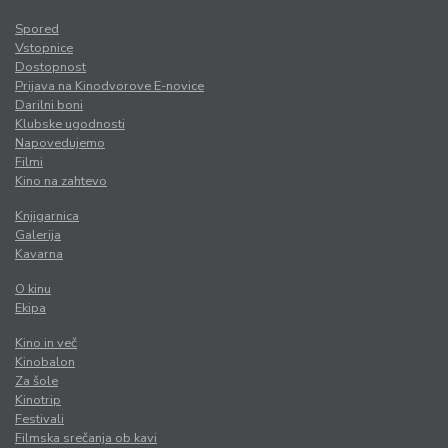
Spored
Vstopnice
Dostopnost
Prijava na Kinodvorove E-novice
Darilni boni
Klubske ugodnosti
Napovedujemo
Filmi
Kino na zahtevo
Knjigarnica
Galerija
Kavarna
O kinu
Ekipa
Kino in več
Kinobalon
Za šole
Kinotrip
Festivali
Filmska srečanja ob kavi