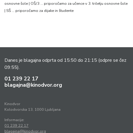
osnovne šole | OŠ/3 … priporočamo za učence v 3. triletju osnovne šole
| SŠ … priporočamo za dijake in študente
Danes je blagajna odprta od 15:50 do 21:15
(odpre se čez
09:55).
01 239 22 17
blagajna@kinodvor.org
Kinodvor
Kolodvorska 13, 1000 Ljubljana
Informacije:
01 239 22 17
blagajna@kinodvor.org