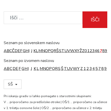
IŠČI
Seznam po slovenskem naslovu
A
B
C
Č
D
E
F
G
H
I
J
K
L
M
N
O
P
Q
R
Š
S
T
U
V
W
X
Y
Ž
Z
0
1
2
3
4
6
7
8
9
Seznam po izvornem naslovu
A
B
C
D
E
F
G
H
I
J
K
L
M
N
O
P
Q
R
S
Š
T
U
V
W
Y
Z
1
2
3
4
5
7
8
9
SŠ
Pri iskanju gradiv si lahko pomagate s starostnimi skupinami:
V … priporočamo za predšolske otroke | OŠ/1 … priporočamo za učence
v 1. triletju osnovne šole | OŠ/2 … priporočamo za učence v 2. triletju