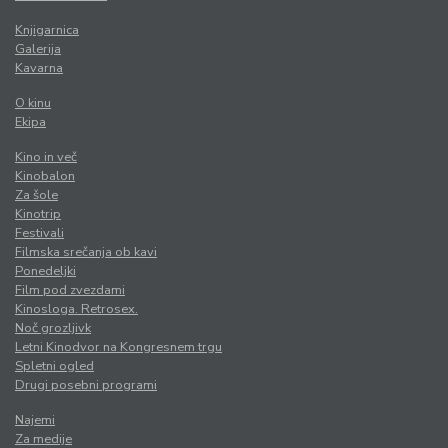
Knjigarnica
Galerija
Kavarna
O kinu
Ekipa
Kino in več
Kinobalon
Za šole
Kinotrip
Festivali
Filmska srečanja ob kavi
Ponedeljki
Film pod zvezdami
Kinosloga. Retrosex.
Noč grozljivk
Letni Kinodvor na Kongresnem trgu
Spletni ogled
Drugi posebni programi
Najemi
Za medije