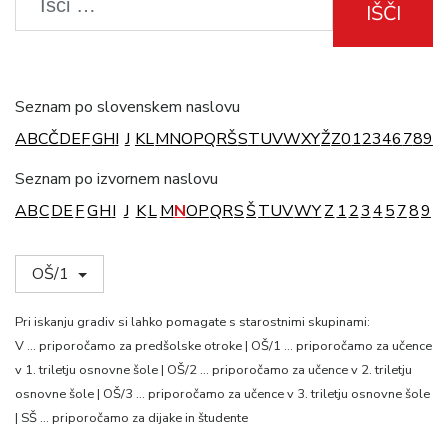
IŠČI
Seznam po slovenskem naslovu
A
B
C
Č
D
E
F
G
H
I
J
K
L
M
N
O
P
Q
R
Š
S
T
U
V
W
X
Y
Ž
Z
0
1
2
3
4
6
7
8
9
Seznam po izvornem naslovu
A
B
C
D
E
F
G
H
I
J
K
L
M
N
O
P
Q
R
S
Š
T
U
V
W
Y
Z
1
2
3
4
5
7
8
9
OŠ/1
Pri iskanju gradiv si lahko pomagate s starostnimi skupinami:
V … priporočamo za predšolske otroke | OŠ/1 … priporočamo za učence
v 1. triletju osnovne šole | OŠ/2 … priporočamo za učence v 2. triletju
osnovne šole | OŠ/3 … priporočamo za učence v 3. triletju osnovne šole
| SŠ … priporočamo za dijake in študente