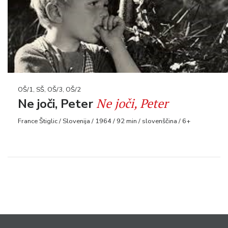
OŠ/1, SŠ, OŠ/3, OŠ/2
Ne joči, Peter
Ne joči, Peter
France Štiglic / Slovenija / 1964 / 92 min / slovenščina / 6+