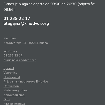
Danes je blagajna odprta od 09:00 do 20:30
(odprto še
08:56).
01 239 22 17
blagajna@kinodvor.org
Kinodvor
Kolodvorska 13, 1000 Ljubljana
Informacije:
01 239 22 17
blagajna@kinodvor.org
Spored
Vstopnice
Dostopnost
Prijava na Kinodvorove E-novice
Darilni boni
Klubske ugodnosti
Napovedujemo
Filmi
Kino na zahtevo