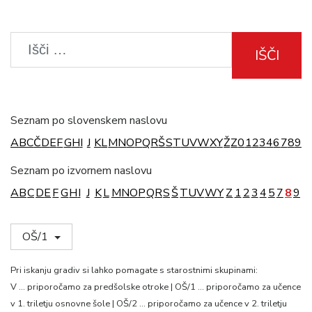
IŠČI
Seznam po slovenskem naslovu
A
B
C
Č
D
E
F
G
H
I
J
K
L
M
N
O
P
Q
R
Š
S
T
U
V
W
X
Y
Ž
Z
0
1
2
3
4
6
7
8
9
Seznam po izvornem naslovu
A
B
C
D
E
F
G
H
I
J
K
L
M
N
O
P
Q
R
S
Š
T
U
V
W
Y
Z
1
2
3
4
5
7
8
9
OŠ/1
Pri iskanju gradiv si lahko pomagate s starostnimi skupinami:
V … priporočamo za predšolske otroke | OŠ/1 … priporočamo za učence
v 1. triletju osnovne šole | OŠ/2 … priporočamo za učence v 2. triletju