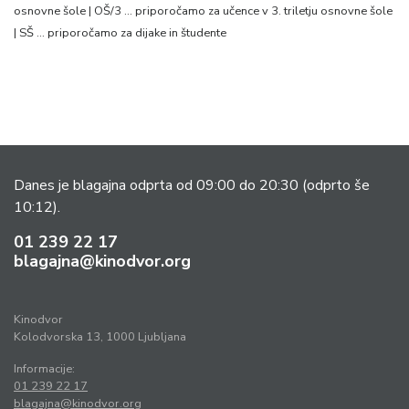
osnovne šole | OŠ/3 … priporočamo za učence v 3. triletju osnovne šole
| SŠ … priporočamo za dijake in študente
Danes je blagajna odprta od 09:00 do 20:30
(odprto še
10:12).
01 239 22 17
blagajna@kinodvor.org
Kinodvor
Kolodvorska 13, 1000 Ljubljana
Informacije:
01 239 22 17
blagajna@kinodvor.org