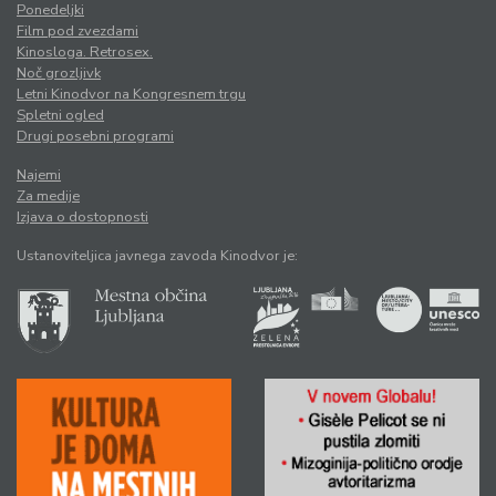
Ponedeljki
Film pod zvezdami
Kinosloga. Retrosex.
Noč grozljivk
Letni Kinodvor na Kongresnem trgu
Spletni ogled
Drugi posebni programi
Najemi
Za medije
Izjava o dostopnosti
Ustanoviteljica javnega zavoda Kinodvor je: