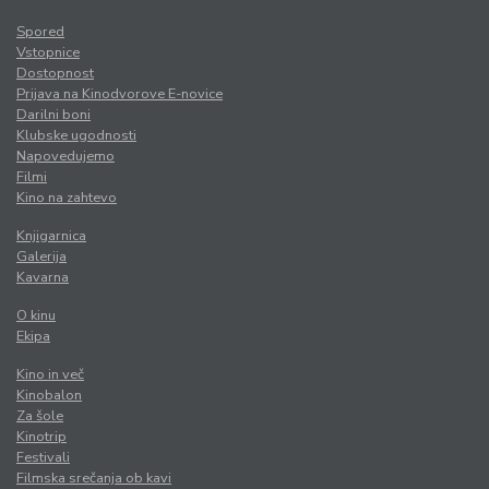
Spored
Vstopnice
Dostopnost
Prijava na Kinodvorove E-novice
Darilni boni
Klubske ugodnosti
Napovedujemo
Filmi
Kino na zahtevo
Knjigarnica
Galerija
Kavarna
O kinu
Ekipa
Kino in več
Kinobalon
Za šole
Kinotrip
Festivali
Filmska srečanja ob kavi