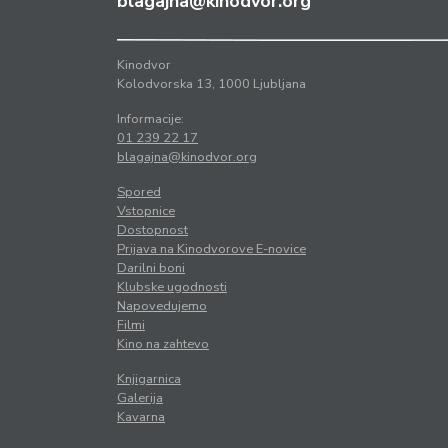
blagajna@kinodvor.org
Kinodvor
Kolodvorska 13, 1000 Ljubljana
Informacije:
01 239 22 17
blagajna@kinodvor.org
Spored
Vstopnice
Dostopnost
Prijava na Kinodvorove E-novice
Darilni boni
Klubske ugodnosti
Napovedujemo
Filmi
Kino na zahtevo
Knjigarnica
Galerija
Kavarna