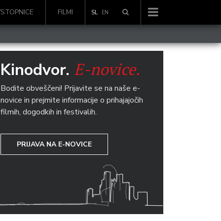
VSTOPNICE
FILMI
SL
EN
E-novice.
Kinodvor.
Bodite obveščeni! Prijavite se na naše e-
novice in prejmite informacije o prihajajočih
filmih, dogodkih in festivalih.
PRIJAVA NA E-NOVICE