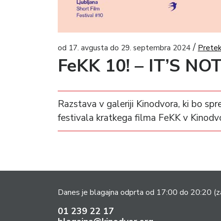
/
od 17. avgusta do 29. septembra 2024
Pretek
FeKK 10! – IT’S N
Razstava v galeriji Kinodvora, ki bo s
festivala kratkega filma FeKK v Kinodv
Danes je blagajna odprta od 17:00 do 20:20
(z
01 239 22 17