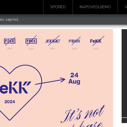
SPORED
NAPOVEDUJEMO
es zaprto).