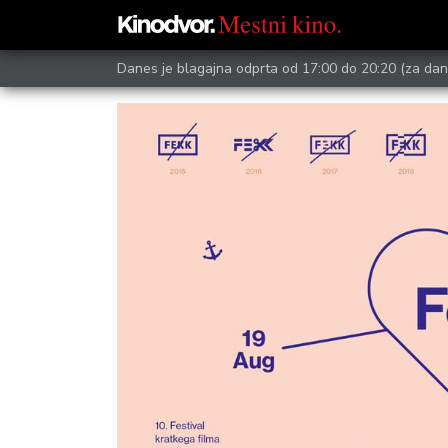
Danes je blagajna odprta od 17:00 do 20:20
(za dan