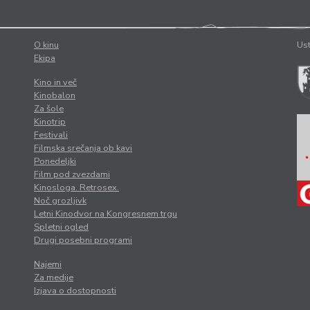
O kinu
Ust
Ekipa
Kino in več
Kinobalon
Za šole
Kinotrip
Festivali
Filmska srečanja ob kavi
Ponedeljki
Film pod zvezdami
Kinosloga. Retrosex.
Noč grozljivk
Letni Kinodvor na Kongresnem trgu
Spletni ogled
Drugi posebni programi
Najemi
Za medije
Izjava o dostopnosti