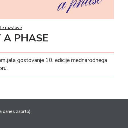
le razstave
OT A PHASE
premljala gostovanje 10. edicije mednarodnega
oru.
a danes zaprto).