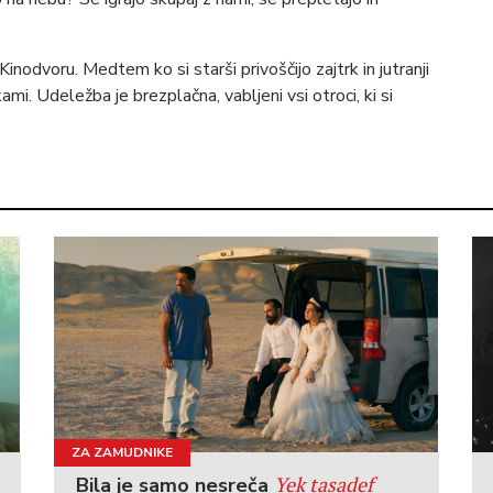
nodvoru. Medtem ko si starši privoščijo zajtrk in jutranji
ami. Udeležba je brezplačna, vabljeni vsi otroci, ki si
ZA ZAMUDNIKE
Yek tasadef
Bila je samo nesreča