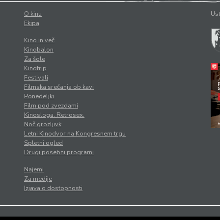
O kinu
Ust
Ekipa
Kino in več
Kinobalon
Za šole
Kinotrip
Festivali
Filmska srečanja ob kavi
Ponedeljki
Film pod zvezdami
Kinosloga. Retrosex.
Noč grozljivk
Letni Kinodvor na Kongresnem trgu
Spletni ogled
Drugi posebni programi
Najemi
Za medije
Izjava o dostopnosti