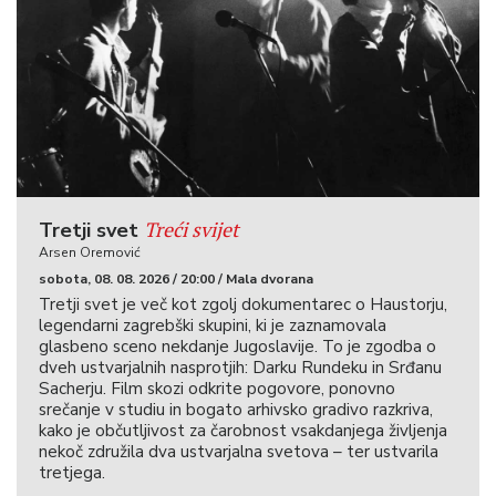
Treći svijet
Tretji svet
Arsen Oremović
sobota, 08. 08. 2026 / 20:00 / Mala dvorana
Tretji svet je več kot zgolj dokumentarec o Haustorju,
legendarni zagrebški skupini, ki je zaznamovala
glasbeno sceno nekdanje Jugoslavije. To je zgodba o
dveh ustvarjalnih nasprotjih: Darku Rundeku in Srđanu
Sacherju. Film skozi odkrite pogovore, ponovno
srečanje v studiu in bogato arhivsko gradivo razkriva,
kako je občutljivost za čarobnost vsakdanjega življenja
nekoč združila dva ustvarjalna svetova – ter ustvarila
tretjega.