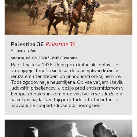
Palestine 36
Palestina 36
Annemarie Jacir
sobota, 08. 08. 2026 / 18:45 / Dvorana
Palestina leta 1936. Upori proti kolonialni oblast se
stopnjujejo. Kmečki sin Jusuf dela pri vplivni družini v
Jeruzalemu ter hrepeni po prihodnosti onkraj nemirov.
Toda zgodovina je neusmiljena. Ob vse večjem številu
judovskih priseljencev, ki bežijo pred antisemitizmom v
Evropi, ter palestinskem prebivalstvu, ki se združuje v
največji in najdaljši vstaji proti tridesetletni britanski
nadvladi, se spopad zdi vse bolj neizogiben.