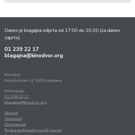
Danes je blagajna odprta od 17:00 do 20:20
(za danes
zaprto).
01 239 22 17
blagajna@kinodvor.org
Kinodvor
Kolodvorska 13, 1000 Ljubljana
Informacije:
01 239 22 17
blagajna@kinodvor.org
Spored
Vstopnice
Dostopnost
Prijava na Kinodvorove E-novice