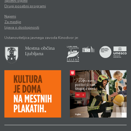
Spletni ogled
Drugi posebni programi
Najemi
Za medije
Izjava o dostopnosti
Ustanoviteljica javnega zavoda Kinodvor je: