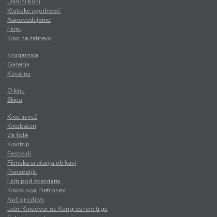
Darilni boni
Klubske ugodnosti
Napovedujemo
Filmi
Kino na zahtevo
Knjigarnica
Galerija
Kavarna
O kinu
Ekipa
Kino in več
Kinobalon
Za šole
Kinotrip
Festivali
Filmska srečanja ob kavi
Ponedeljki
Film pod zvezdami
Kinosloga. Retrosex.
Noč grozljivk
Letni Kinodvor na Kongresnem trgu