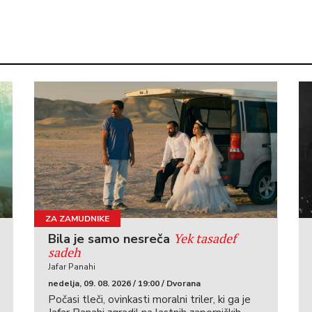
ZA ZAMUDNIKE
Yek tasadef
Bila je samo nesreča
sadeh
Jafar Panahi
nedelja, 09. 08. 2026 / 19:00 / Dvorana
Počasi tleči, ovinkasti moralni triler, ki ga je