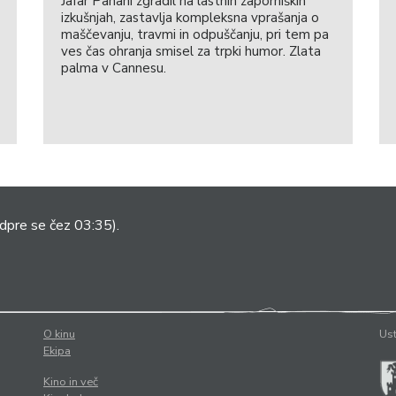
Jafar Panahi zgradil na lastnih zaporniških
izkušnjah, zastavlja kompleksna vprašanja o
maščevanju, travmi in odpuščanju, pri tem pa
ves čas ohranja smisel za trpki humor. Zlata
palma v Cannesu.
dpre se čez 03:35).
O kinu
Ust
Ekipa
Kino in več