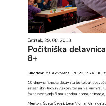
četrtek, 29. 08. 2013
Počitniška delavnic
8+
Kinodvor. Mala dvorana. 19.–23. in 26.–30. 
10-dnevna filmska delavnica bo tokrat posvečen
železniških tirov in vlakcev ter na njej animiral
fazah nastajanja filma: zgodba, scena, animacija,
Mentorji: Špela Čadež, Leon Vidmar. Cena delavn