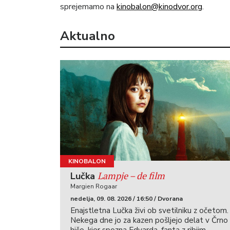
sprejemamo na
kinobalon@kinodvor.org
.
Aktualno
KINOBALON
Lampje – de film
Lučka
Margien Rogaar
nedelja, 09. 08. 2026 / 16:50 / Dvorana
Enajstletna Lučka živi ob svetilniku z očetom.
Nekega dne jo za kazen pošljejo delat v Črno
hišo, kjer spozna Edvarda, fanta z ribjim