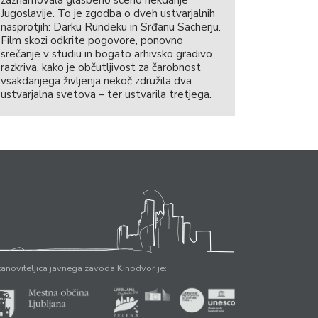
Jugoslavije. To je zgodba o dveh ustvarjalnih
nasprotjih: Darku Rundeku in Srđanu Sacherju.
Film skozi odkrite pogovore, ponovno
srečanje v studiu in bogato arhivsko gradivo
razkriva, kako je občutljivost za čarobnost
vsakdanjega življenja nekoč združila dva
ustvarjalna svetova – ter ustvarila tretjega.
anoviteljica javnega zavoda Kinodvor je: