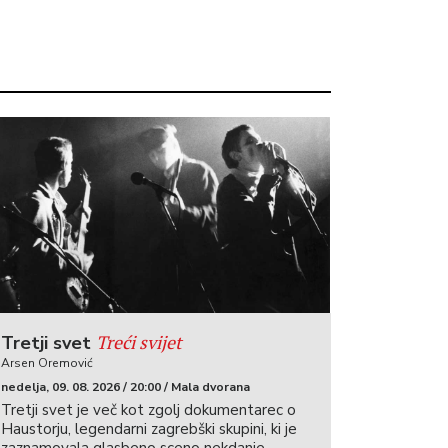
Treći svijet
Tretji svet
Arsen Oremović
nedelja, 09. 08. 2026 / 20:00 / Mala dvorana
Tretji svet je več kot zgolj dokumentarec o
Haustorju, legendarni zagrebški skupini, ki je
zaznamovala glasbeno sceno nekdanje