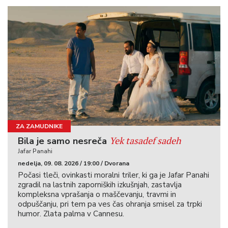
ZA ZAMUDNIKE
Yek tasadef sadeh
Bila je samo nesreča
Jafar Panahi
nedelja, 09. 08. 2026 / 19:00 / Dvorana
Počasi tleči, ovinkasti moralni triler, ki ga je Jafar Panahi
zgradil na lastnih zaporniških izkušnjah, zastavlja
kompleksna vprašanja o maščevanju, travmi in
odpuščanju, pri tem pa ves čas ohranja smisel za trpki
humor. Zlata palma v Cannesu.