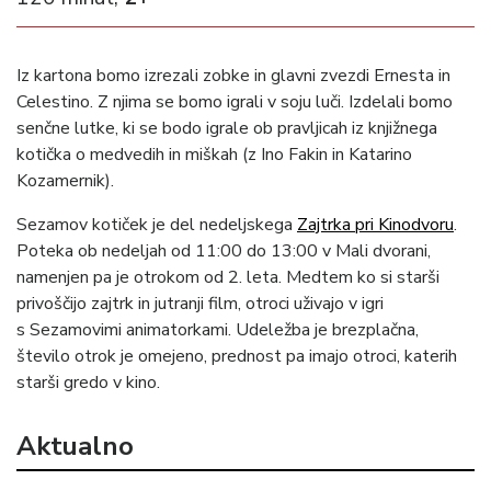
Iz kartona bomo izrezali zobke in glavni zvezdi Ernesta in
Celestino. Z njima se bomo igrali v soju luči. Izdelali bomo
senčne lutke, ki se bodo igrale ob pravljicah iz knjižnega
kotička o medvedih in miškah (z Ino Fakin in Katarino
Kozamernik).
Sezamov kotiček je del nedeljskega
Zajtrka pri Kinodvoru
.
Poteka ob nedeljah od 11:00 do 13:00 v Mali dvorani,
namenjen pa je otrokom od 2. leta. Medtem ko si starši
privoščijo zajtrk in jutranji film, otroci uživajo v igri
s Sezamovimi animatorkami. Udeležba je brezplačna,
število otrok je omejeno, prednost pa imajo otroci, katerih
starši gredo v kino.
Aktualno