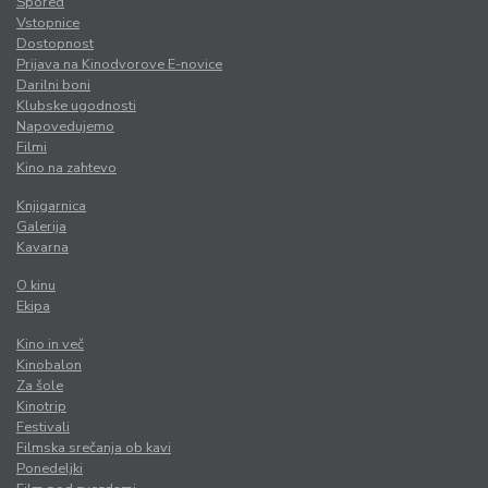
Spored
Vstopnice
Dostopnost
Prijava na Kinodvorove E-novice
Darilni boni
Klubske ugodnosti
Napovedujemo
Filmi
Kino na zahtevo
Knjigarnica
Galerija
Kavarna
O kinu
Ekipa
Kino in več
Kinobalon
Za šole
Kinotrip
Festivali
Filmska srečanja ob kavi
Ponedeljki