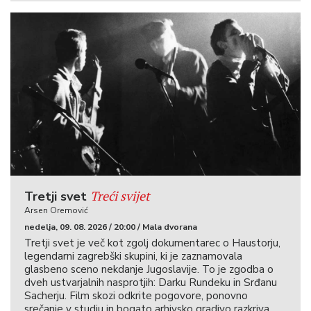
Treći svijet
Tretji svet
Arsen Oremović
nedelja, 09. 08. 2026 / 20:00 / Mala dvorana
Tretji svet je več kot zgolj dokumentarec o Haustorju,
legendarni zagrebški skupini, ki je zaznamovala
glasbeno sceno nekdanje Jugoslavije. To je zgodba o
dveh ustvarjalnih nasprotjih: Darku Rundeku in Srđanu
Sacherju. Film skozi odkrite pogovore, ponovno
srečanje v studiu in bogato arhivsko gradivo razkriva,