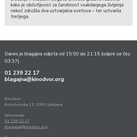
kako je občutljivost za čarobnost vsakdanjega življenja
nekoč združila dva ustvarjalna svetova – ter ustvarila
tretjega.
Danes je blagajna odprta od 15:50 do 21:15
(odpre se čez
03:37).
01 239 22 17
blagajna@kinodvor.org
Kinodvor
Kolodvorska 13, 1000 Ljubljana
Informacije:
01 239 22 17
blagajna@kinodvor.org