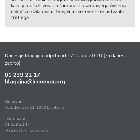
kako je občutljivost za čarobnost vsakdanjega življenja
nekoč združila dva ustvarjalna svetova – ter ustvarila
tretjega.
Danes je blagajna odprta od 17:00 do 20:20
(za danes
zaprto).
01 239 22 17
blagajna@kinodvor.org
Kinodvor
Kolodvorska 13, 1000 Ljubljana
Informacije:
01 239 22 17
blagajna@kinodvor.org