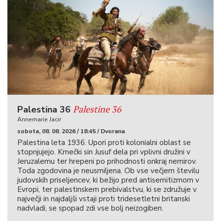
Palestine 36
Palestina 36
Annemarie Jacir
sobota, 08. 08. 2026 / 18:45 / Dvorana
Palestina leta 1936. Upori proti kolonialni oblast se
stopnjujejo. Kmečki sin Jusuf dela pri vplivni družini v
Jeruzalemu ter hrepeni po prihodnosti onkraj nemirov.
Toda zgodovina je neusmiljena. Ob vse večjem številu
judovskih priseljencev, ki bežijo pred antisemitizmom v
Evropi, ter palestinskem prebivalstvu, ki se združuje v
največji in najdaljši vstaji proti tridesetletni britanski
nadvladi, se spopad zdi vse bolj neizogiben.