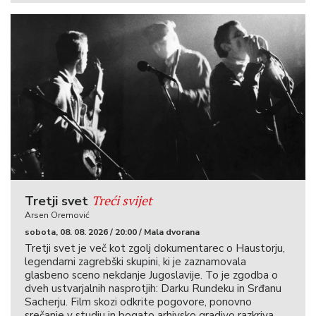
Treći svijet
Tretji svet
Arsen Oremović
sobota, 08. 08. 2026 / 20:00 / Mala dvorana
Tretji svet je več kot zgolj dokumentarec o Haustorju,
legendarni zagrebški skupini, ki je zaznamovala
glasbeno sceno nekdanje Jugoslavije. To je zgodba o
dveh ustvarjalnih nasprotjih: Darku Rundeku in Srđanu
Sacherju. Film skozi odkrite pogovore, ponovno
srečanje v studiu in bogato arhivsko gradivo razkriva,