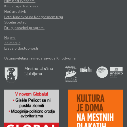
Film pod zvezdami
Kinosloga. Retrosex.
Noč grozljivk
Letni Kinodvor na Kongresnem trgu
Spletni ogled
Drugi posebni programi
Najemi
Za medije
Izjava o dostopnosti
Ustanoviteljica javnega zavoda Kinodvor je: