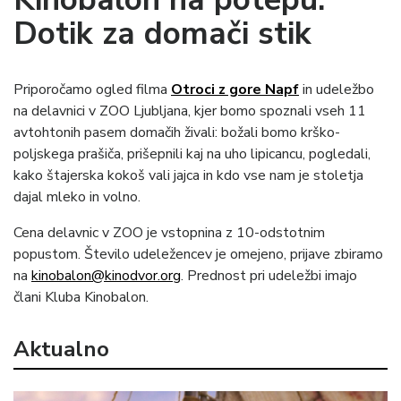
Dotik za domači stik
Priporočamo ogled filma
Otroci z gore Napf
in udeležbo
na delavnici v ZOO Ljubljana, kjer bomo spoznali vseh 11
avtohtonih pasem domačih živali: božali bomo krško-
poljskega prašiča, prišepnili kaj na uho lipicancu, pogledali,
kako štajerska kokoš vali jajca in kdo vse nam je stoletja
dajal mleko in volno.
Cena delavnic v ZOO je vstopnina z 10-odstotnim
popustom. Število udeležencev je omejeno, prijave zbiramo
na
kinobalon@kinodvor.org
. Prednost pri udeležbi imajo
člani Kluba Kinobalon.
Aktualno