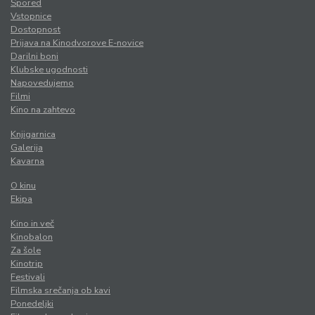
Spored
Vstopnice
Dostopnost
Prijava na Kinodvorove E-novice
Darilni boni
Klubske ugodnosti
Napovedujemo
Filmi
Kino na zahtevo
Knjigarnica
Galerija
Kavarna
O kinu
Ekipa
Kino in več
Kinobalon
Za šole
Kinotrip
Festivali
Filmska srečanja ob kavi
Ponedeljki