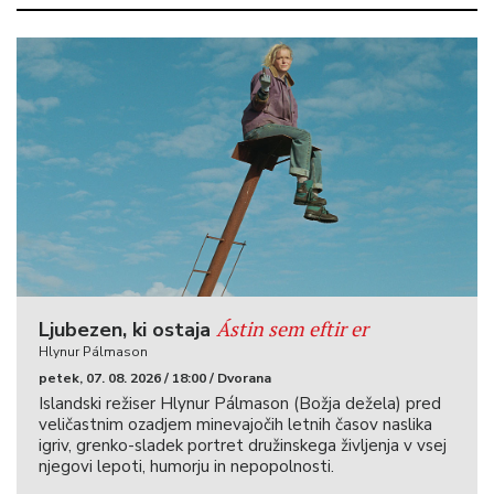
Ástin sem eftir er
Ljubezen, ki ostaja
Hlynur Pálmason
petek, 07. 08. 2026 / 18:00 / Dvorana
Islandski režiser Hlynur Pálmason (Božja dežela) pred
veličastnim ozadjem minevajočih letnih časov naslika
igriv, grenko-sladek portret družinskega življenja v vsej
njegovi lepoti, humorju in nepopolnosti.