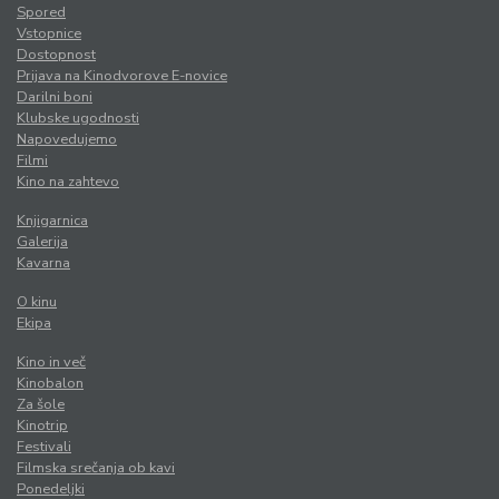
Spored
Vstopnice
Dostopnost
Prijava na Kinodvorove E-novice
Darilni boni
Klubske ugodnosti
Napovedujemo
Filmi
Kino na zahtevo
Knjigarnica
Galerija
Kavarna
O kinu
Ekipa
Kino in več
Kinobalon
Za šole
Kinotrip
Festivali
Filmska srečanja ob kavi
Ponedeljki