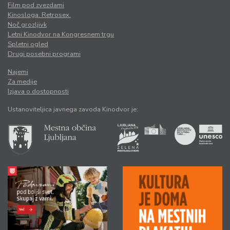
Film pod zvezdami
Kinosloga. Retrosex.
Noč grozljivk
Letni Kinodvor na Kongresnem trgu
Spletni ogled
Drugi posebni programi
Najemi
Za medije
Izjava o dostopnosti
Ustanoviteljica javnega zavoda Kinodvor je: