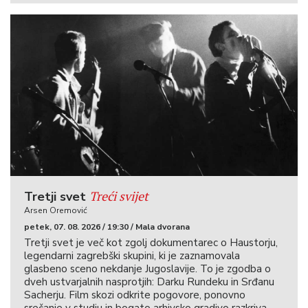
Treći svijet
Tretji svet
Arsen Oremović
petek, 07. 08. 2026 / 19:30 / Mala dvorana
Tretji svet je več kot zgolj dokumentarec o Haustorju,
legendarni zagrebški skupini, ki je zaznamovala
glasbeno sceno nekdanje Jugoslavije. To je zgodba o
dveh ustvarjalnih nasprotjih: Darku Rundeku in Srđanu
Sacherju. Film skozi odkrite pogovore, ponovno
srečanje v studiu in bogato arhivsko gradivo razkriva,