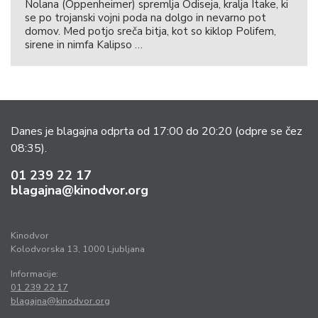
Nolana (Oppenheimer) spremlja Odiseja, kralja Itake, ki
se po trojanski vojni poda na dolgo in nevarno pot
domov. Med potjo sreča bitja, kot so kiklop Polifem,
sirene in nimfa Kalipso …
Danes je blagajna odprta od 17:00 do 20:20
(odpre se čez
08:35).
01 239 22 17
blagajna@kinodvor.org
Kinodvor
Kolodvorska 13, 1000 Ljubljana
Informacije:
01 239 22 17
blagajna@kinodvor.org