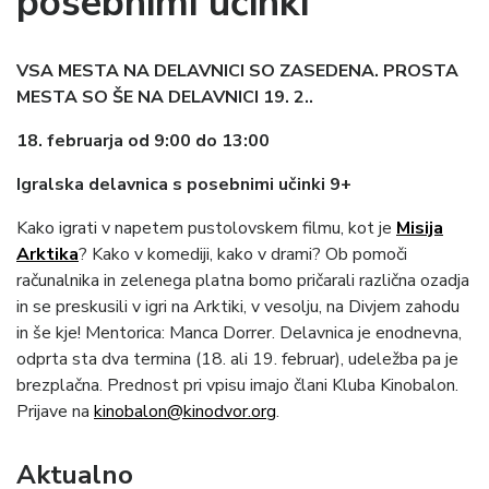
posebnimi učinki
VSA MESTA NA DELAVNICI SO ZASEDENA. PROSTA
MESTA SO ŠE NA DELAVNICI 19. 2..
18. februarja od 9:00 do 13:00
Igralska delavnica s posebnimi učinki 9+
Kako igrati v napetem pustolovskem filmu, kot je
Misija
Arktika
? Kako v komediji, kako v drami? Ob pomoči
računalnika in zelenega platna bomo pričarali različna ozadja
in se preskusili v igri na Arktiki, v vesolju, na Divjem zahodu
in še kje! Mentorica: Manca Dorrer. Delavnica je enodnevna,
odprta sta dva termina (18. ali 19. februar), udeležba pa je
brezplačna. Prednost pri vpisu imajo člani Kluba Kinobalon.
Prijave na
kinobalon@kinodvor.org
.
Aktualno